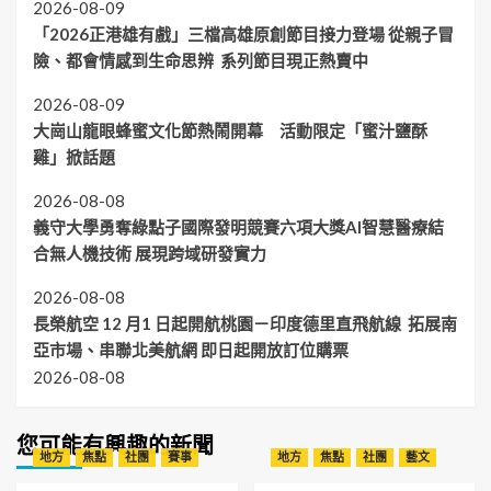
2026-08-09
「2026正港雄有戲」三檔高雄原創節目接力登場 從親子冒
險、都會情感到生命思辨 系列節目現正熱賣中
2026-08-09
大崗山龍眼蜂蜜文化節熱鬧開幕 活動限定「蜜汁鹽酥
雞」掀話題
2026-08-08
義守大學勇奪綠點子國際發明競賽六項大獎AI智慧醫療結
合無人機技術 展現跨域研發實力
2026-08-08
長榮航空 12 月1 日起開航桃園－印度德里直飛航線 拓展南
亞市場、串聯北美航網 即日起開放訂位購票
2026-08-08
您可能有興趣的新聞
地方
焦點
社團
賽事
地方
焦點
社團
藝文