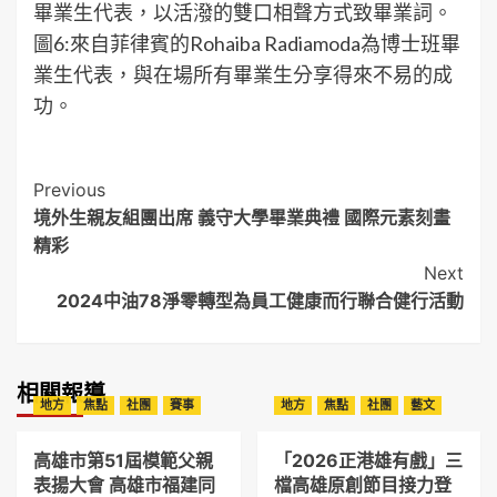
畢業生代表，以活潑的雙口相聲方式致畢業詞。
圖6:來自菲律賓的Rohaiba Radiamoda為博士班畢
業生代表，與在場所有畢業生分享得來不易的成
功。
Post
Previous
境外生親友組團出席 義守大學畢業典禮 國際元素刻畫
Navigation
精彩
Next
2024中油78淨零轉型為員工健康而行聯合健行活動
相關報導
地方
焦點
社團
賽事
地方
焦點
社團
藝文
高雄市第51屆模範父親
「2026正港雄有戲」三
表揚大會 高雄市福建同
檔高雄原創節目接力登