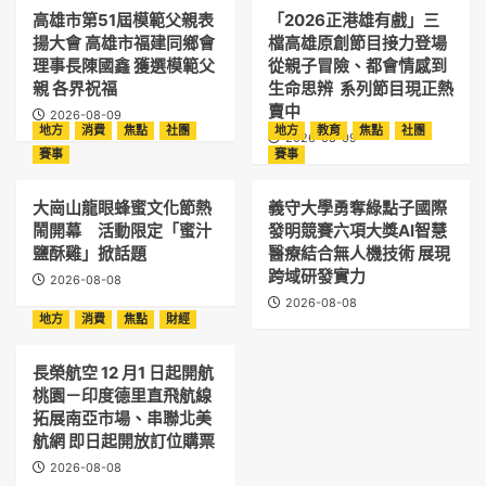
高雄市第51屆模範父親表
「2026正港雄有戲」三
揚大會 高雄市福建同鄉會
檔高雄原創節目接力登場
理事長陳國鑫 獲選模範父
從親子冒險、都會情感到
親 各界祝福
生命思辨 系列節目現正熱
賣中
2026-08-09
地方
消費
焦點
社團
地方
教育
焦點
社團
2026-08-09
賽事
賽事
大崗山龍眼蜂蜜文化節熱
義守大學勇奪綠點子國際
鬧開幕 活動限定「蜜汁
發明競賽六項大獎AI智慧
鹽酥雞」掀話題
醫療結合無人機技術 展現
跨域研發實力
2026-08-08
2026-08-08
地方
消費
焦點
財經
長榮航空 12 月1 日起開航
桃園－印度德里直飛航線
拓展南亞市場、串聯北美
航網 即日起開放訂位購票
2026-08-08