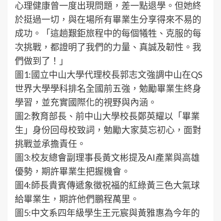
心理健康曾一度出現問題，差一點退學。但她終
於挺過一切，與在場所有畢業生分享得來不易的
成功。「這趟艱鉅旅程中的每個犧牲、克服的每
次挑戰，都證明了我們的力量、真誠及韌性。我
們做到了！」
圖1:國立中山大學代理校長郭志文強調中山在QS
世界大學學科排名全國前五強，勉勵畢業生終身
學習，並充實國際化的視野與內涵。
圖2:教育部長、前中山大學校長鄭英耀以「畢業
生」身份回母校致詞，勉勵大家莫忘初心，面對
挑戰並承擔責任。
圖3:校友總會副理事長黃文彬提及AI產業與高雄
優勢，期許畢業生把握機會。
圖4:師長貴賓傳遞象徵祝福的紅綠黃三色大氣球
給畢業生，期許他們鵬程萬里。
圖5:中文系四年級學生王元宸與黃雅惠為今年的