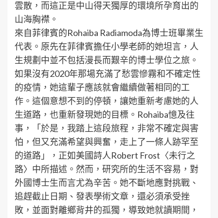
雲散，而這正是中山得天獨厚的環境所孕育出的
山海胸襟。
來自菲律賓的Rohaiba Radiamoda為博士班畢業生
代表。原先在菲律賓擔任小學老師的她坦言，人
生規劃中並不包括漫長而艱辛的博士學位之旅。
如果沒有2020年那場充滿了愁雲慘霧和不確定性
的疫情，她這輩子應該就會繼續做著相同的工
作。這個意想不到的停頓，讓她重新考慮她的人
生道路，也重新發現她的目標。Rohaiba憶及往
事，「於是，我踏上這段旅程，非常不確定與害
怕，但又充滿希望與興奮，走上了一條人跡罕至
的道路」，正如美國詩人Robert Frost〈未行之
路〉中所描述。然而，研究所的生活不容易，對
外國博士生而言尤為辛苦。她不斷地應對挑戰、
追趕截止日期、發表學術文章，還必須承受挫
敗，並面對離鄉背井的孤獨，導致她就讀期間，