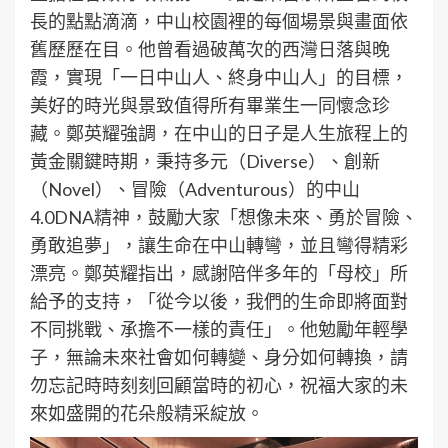
長的點點滴滴，中山校園裡的每個場景與畫面依
舊歷歷在目。他曾看過破萬次的西灣日落與晚
霞，實現「一日中山人、終身中山人」的目標，
美好的時光與景致值得所有畢業生一同懷念珍
藏。鄭英耀強調，在中山的日子是人生旅程上的
黃金關鍵時期，秉持多元（Diverse）、創新
（Novel）、冒險（Adventurous）的中山
4.0DNA精神，鼓勵大家「想像未來、勇於冒險、
勇敢追夢」，讓生命在中山轉彎，並且彎得精彩
漂亮。鄭英耀指出，感謝陪伴多年的「母校」所
給予的支持，「從今以後，我們的生命即將面對
不同挑戰、承擔不一樣的責任」。他勉勵年輕學
子，無論未來社會如何轉變、身分如何轉換，請
勿忘記時時刻刻回顧當時的初心，祝福大家的未
來如盛開的花朵般精采綻放。