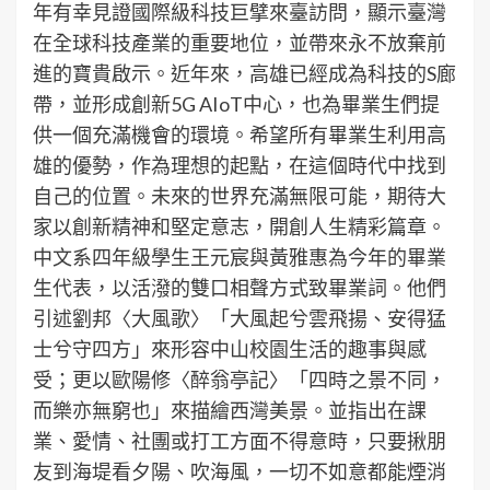
年有幸見證國際級科技巨擘來臺訪問，顯示臺灣
在全球科技產業的重要地位，並帶來永不放棄前
進的寶貴啟示。近年來，高雄已經成為科技的S廊
帶，並形成創新5G AIoT中心，也為畢業生們提
供一個充滿機會的環境。希望所有畢業生利用高
雄的優勢，作為理想的起點，在這個時代中找到
自己的位置。未來的世界充滿無限可能，期待大
家以創新精神和堅定意志，開創人生精彩篇章。
中文系四年級學生王元宸與黃雅惠為今年的畢業
生代表，以活潑的雙口相聲方式致畢業詞。他們
引述劉邦〈大風歌〉「大風起兮雲飛揚、安得猛
士兮守四方」來形容中山校園生活的趣事與感
受；更以歐陽修〈醉翁亭記〉「四時之景不同，
而樂亦無窮也」來描繪西灣美景。並指出在課
業、愛情、社團或打工方面不得意時，只要揪朋
友到海堤看夕陽、吹海風，一切不如意都能煙消