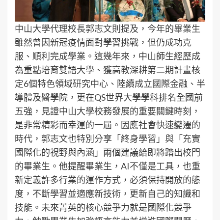
中山大學代理校長郭志文則提及，今年的畢業生
雖然曾因新冠疫情面對學習挑戰，但仍成功克
服、順利完成學業。這幾年來，中山師生經歷成
為重點培育雙語大學、獲高教深耕第二期計畫核
定6個特色領域研究中心、陸續成立國際金融、半
導體及醫學院，更在QS世界大學學科排名全國前
五強，見證中山大學校務發展的重要關鍵時刻，
是非常精彩而幸運的一屆。因應社會快速變遷的
時代，郭志文也特別分享「終身學習」與「充實
國際化的視野與內涵」兩個建議給即將踏出校門
的畢業生。他提醒畢業生，AI不僅是工具，也重
新定義許多行業的運作方式，必須保持開放的態
度，不斷學習並適應新技術，更新自己的知識和
技能。未來菁英的核心競爭力就是國際化競爭