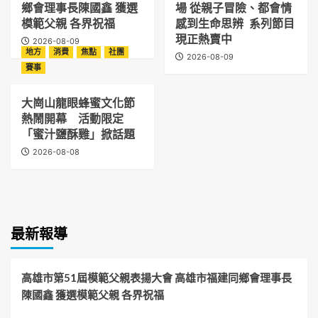
鄉會理事長陳國鑫 獲選
場 從親子冒險、都會情
模範父親 各界祝福
感到生命思辨 系列節目
現正熱賣中
2026-08-09
地方
消費
焦點
社團
2026-08-09
賽事
大崗山龍眼蜂蜜文化節
熱鬧開幕 活動限定
「蜜汁鹽酥雞」掀話題
2026-08-08
最新報導
高雄市第51屆模範父親表揚大會 高雄市福建同鄉會理事長
陳國鑫 獲選模範父親 各界祝福