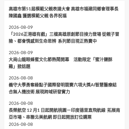
高雄市第51屆模範父親表揚大會 高雄市福建同鄉會理事長
陳國鑫 獲選模範父親 各界祝福
2026-08-09
「2026正港雄有戲」三檔高雄原創節目接力登場 從親子冒
險、都會情感到生命思辨 系列節目現正熱賣中
2026-08-09
大崗山龍眼蜂蜜文化節熱鬧開幕 活動限定「蜜汁鹽酥
雞」掀話題
2026-08-08
義守大學勇奪綠點子國際發明競賽六項大獎AI智慧醫療結
合無人機技術 展現跨域研發實力
2026-08-08
長榮航空 12 月1 日起開航桃園－印度德里直飛航線 拓展南
亞市場、串聯北美航網 即日起開放訂位購票
2026-08-08