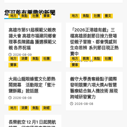
您可能有興趣的新聞
地方
焦點
社團
賽事
地方
焦點
社團
藝文
高雄市第51屆模範父親表
「2026正港雄有戲」三
揚大會 高雄市福建同鄉會
檔高雄原創節目接力登場
理事長陳國鑫 獲選模範父
從親子冒險、都會情感到
親 各界祝福
生命思辨 系列節目現正熱
賣中
2026-08-09
地方
消費
焦點
社團
地方
教育
焦點
社團
2026-08-09
賽事
賽事
大崗山龍眼蜂蜜文化節熱
義守大學勇奪綠點子國際
鬧開幕 活動限定「蜜汁
發明競賽六項大獎AI智慧
鹽酥雞」掀話題
醫療結合無人機技術 展現
跨域研發實力
2026-08-08
2026-08-08
地方
消費
焦點
財經
長榮航空 12 月1 日起開航