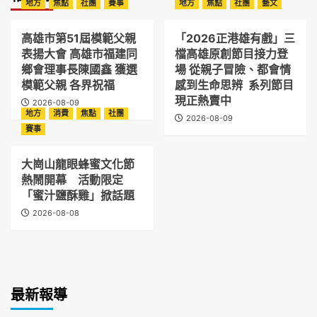
地方
焦點
社團
賽事
地方
焦點
社團
藝文
高雄市第51屆模範父親
「2026正港雄有戲」三
表揚大會 高雄市福建同
檔高雄原創節目接力登
鄉會理事長陳國鑫 獲選
場 從親子冒險、都會情
模範父親 各界祝福
感到生命思辨 系列節目
現正熱賣中
2026-08-09
地方
消費
焦點
社團
2026-08-09
賽事
大崗山龍眼蜂蜜文化節
熱鬧開幕 活動限定
「蜜汁鹽酥雞」掀話題
2026-08-08
最新報導