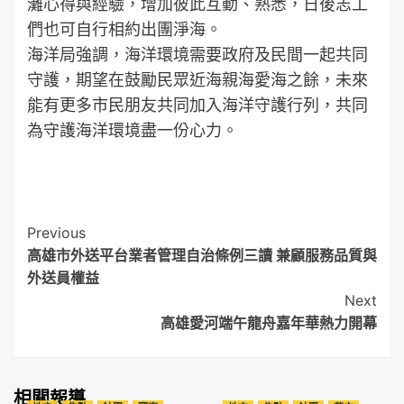
灘心得與經驗，增加彼此互動、熟悉，日後志工
們也可自行相約出團淨海。
海洋局強調，海洋環境需要政府及民間一起共同
守護，期望在鼓勵民眾近海親海愛海之餘，未來
能有更多市民朋友共同加入海洋守護行列，共同
為守護海洋環境盡一份心力。
Post
Previous
高雄市外送平台業者管理自治條例三讀 兼顧服務品質與
Navigation
外送員權益
Next
高雄愛河端午龍舟嘉年華熱力開幕
相關報導