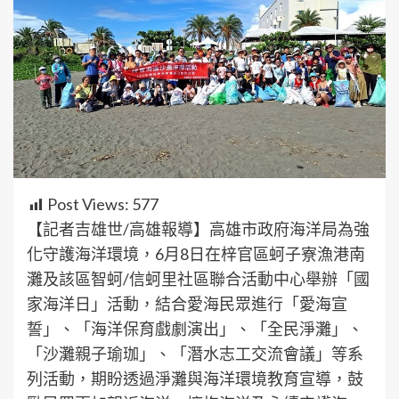
Post Views:
577
【記者吉雄世/高雄報導】高雄市政府海洋局為強
化守護海洋環境，6月8日在梓官區蚵子寮漁港南
灘及該區智蚵/信蚵里社區聯合活動中心舉辦「國
家海洋日」活動，結合愛海民眾進行「愛海宣
誓」、「海洋保育戲劇演出」、「全民淨灘」、
「沙灘親子瑜珈」、「潛水志工交流會議」等系
列活動，期盼透過淨灘與海洋環境教育宣導，鼓