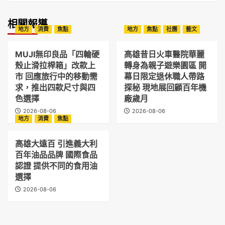
相關報導
地方
消費
焦點
地方
焦點
社團
藝文
MUJI無印良品「四輪硬
高雄昔日火車醫院華麗
殼止滑拉桿箱」改款上
轉身為親子遊樂園區 開
市 回應旅行中的移動需
幕日限定退休職人帶路
求，推出四款尺寸與四
探秘 現地展回顧百年機
色選擇
廠歲月
2026-08-06
2026-08-06
地方
消費
焦點
高雄大遠百 引進義大利
百年油品品牌 國際食品
認證 提供不同的食用油
選擇
2026-08-06