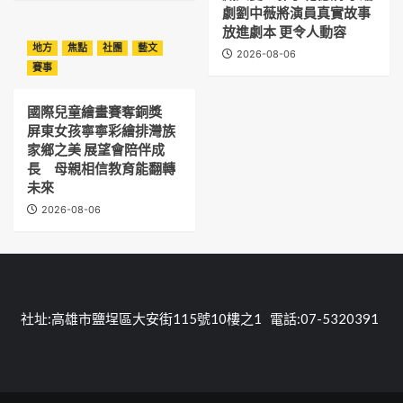
劇劉中薇將演員真實故事
放進劇本 更令人動容
地方
焦點
社團
藝文
2026-08-06
賽事
國際兒童繪畫賽奪銅獎
屏東女孩寧寧彩繪排灣族
家鄉之美 展望會陪伴成
長 母親相信教育能翻轉
未來
2026-08-06
社址:高雄市鹽埕區大安街115號10樓之1 電話:07-5320391