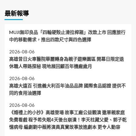
最新報導
MUJI無印良品「四輪硬殼止滑拉桿箱」改款上市 回應旅行
中的移動需求，推出四款尺寸與四色選擇
2026-08-06
高雄昔日火車醫院華麗轉身為親子遊樂園區 開幕日限定退
休職人帶路探秘 現地展回顧百年機廠歲月
2026-08-06
高雄大遠百 引進義大利百年油品品牌 國際食品認證 提供不
同的食用油選擇
2026-08-06
《婚禮上的小抄》高雄登場 故事工廠公益觀演 邀單親家庭
免費看戲 程予希失眠4天後台崩潰！李天柱藏父愛、郭子乾
憶病母 編劇劉中薇將演員真實故事放進劇本 更令人動容