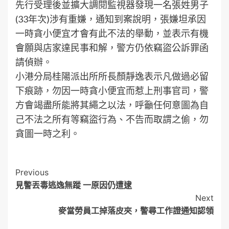
先行受理後並擴大調閱監視器發現一名張姓男子
(33年次)涉有重嫌，通知到案說明，張嫌坦承因
一時貪小便宜才會有此不法的舉動，並表示有機
會願與店家達民事和解，警方仍依竊盜公訴罪函
請偵辦。
小港分局桂陽派出所所長顏靜逸表示凡做過必留
下痕跡，勿因一時貪小便宜而惹上刑事官司，警
方會竭盡所能將其繩之以法，呼籲任何意圖為自
己不法之所有等竊盜行為、不告而取謂之偷，勿
貪圖一時之利。
Post
Previous
見警丟毒逃逸無蹤 一原因仍遭逮
Navigation
Next
麥當勞員工掉落皮夾，警尋工作證通知認領