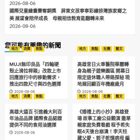
2026-08-06
國際兒童繪畫賽奪銅獎 屏東女孩寧寧彩繪排灣族家鄉之
美 展望會陪伴成長 母親相信教育能翻轉未來
2026-08-06
您可能有興趣的新聞
地方
消費
焦點
地方
焦點
社團
藝文
MUJI無印良品「四輪硬
高雄昔日火車醫院華麗轉
殼止滑拉桿箱」改款上市
身為親子遊樂園區 開幕日
回應旅行中的移動需求，
限定退休職人帶路探秘 現
推出四款尺寸與四色選擇
地展回顧百年機廠歲月
2026-08-06
2026-08-06
地方
消費
焦點
地方
焦點
社團
藝文
高雄大遠百 引進義大利百
《婚禮上的小抄》高雄登
年油品品牌 國際食品認證
場 故事工廠公益觀演 邀單
提供不同的食用油選擇
親家庭免費看戲 程予希失
眠4天後台崩潰！李天柱
2026-08-06
藏父愛、郭子乾憶病母 編