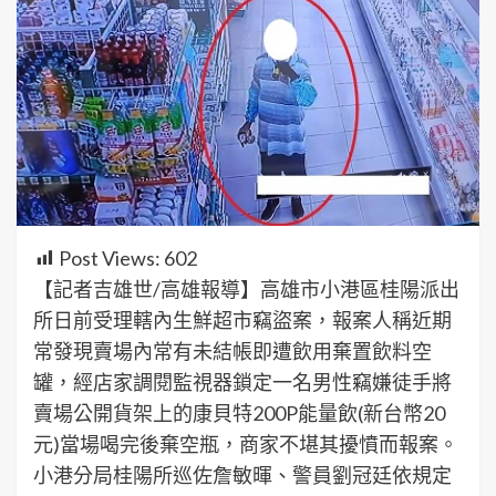
Post Views:
602
【記者吉雄世/高雄報導】高雄市小港區桂陽派出
所日前受理轄內生鮮超市竊盜案，報案人稱近期
常發現賣場內常有未結帳即遭飲用棄置飲料空
罐，經店家調閱監視器鎖定一名男性竊嫌徒手將
賣場公開貨架上的康貝特200P能量飲(新台幣20
元)當場喝完後棄空瓶，商家不堪其擾憤而報案。
小港分局桂陽所巡佐詹敏暉、警員劉冠廷依規定