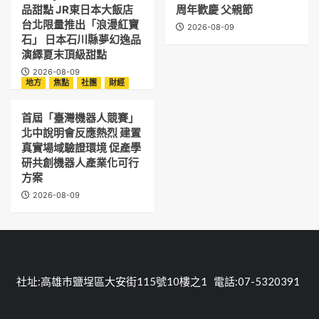
品甜點 JR東日本大飯店
周年歡慶 父親節
台北限量推出「浪漫紅寶
2026-08-09
石」 日本石川縣夢幻逸品
演繹夏末頂級甜點
2026-08-09
地方
焦點
社團
財經
首屆「臺灣機器人競賽」
北中說明會反應熱烈 建置
真實場域驗證環境 促產學
研共創機器人產業化可行
方案
2026-08-09
社址:高雄市鹽埕區大安街115號10樓之1 電話:07-5320391