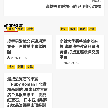
Next
高雄男稱睡前小酌 酒測後仍超標
相關報導
地方
焦點
社會
地方
教育
焦點
社團
戒毒男沿途交通違規遭
高雄大學攜手越南姊妹
攔查，再被揪出毒駕送
校 串聯法學教育與司法
辦
實務 打造臺越法律交流
平台
2026-08-09
2026-08-09
地方
消費
焦點
最接近寶石的果實
「Ruby Roman」化身
精品甜點 JR東日本大飯
店台北限量推出「浪漫
紅寶石」 日本石川縣夢
幻逸品演繹夏末頂級甜