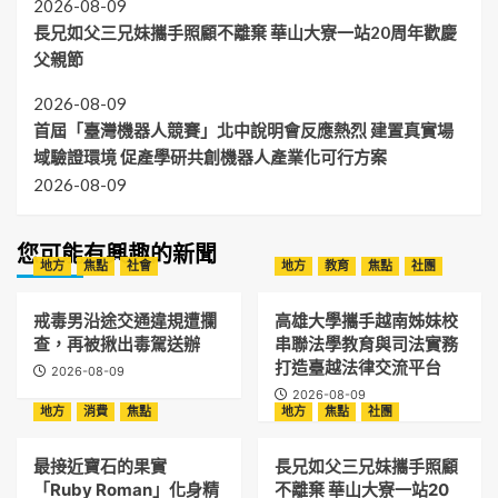
2026-08-09
長兄如父三兄妹攜手照顧不離棄 華山大寮一站20周年歡慶
父親節
2026-08-09
首屆「臺灣機器人競賽」北中說明會反應熱烈 建置真實場
域驗證環境 促產學研共創機器人產業化可行方案
2026-08-09
您可能有興趣的新聞
地方
焦點
社會
地方
教育
焦點
社團
戒毒男沿途交通違規遭攔
高雄大學攜手越南姊妹校
查，再被揪出毒駕送辦
串聯法學教育與司法實務
打造臺越法律交流平台
2026-08-09
2026-08-09
地方
消費
焦點
地方
焦點
社團
最接近寶石的果實
長兄如父三兄妹攜手照顧
「Ruby Roman」化身精
不離棄 華山大寮一站20