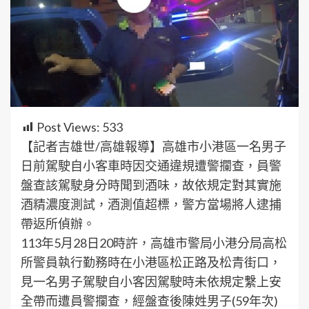
Post Views:
533
【記者吉雄世/高雄報導】高雄市小港區一名男子
日前駕駛自小客車時因交通違規遭警攔查，員警
盤查該駕駛身分時聞到酒味，故依規定對其實施
酒精濃度測試，酒測值超標，警方當場將人逮捕
帶返所偵辦。
113年5月28日20時許，高雄市警局小港分局高松
所警員執行勤務時在小港區松正路及松青街口，
見一名男子駕駛自小客因駕駛時未依規定繫上安
全帶而遭員警攔查，經盤查後陳姓男子(59年次)