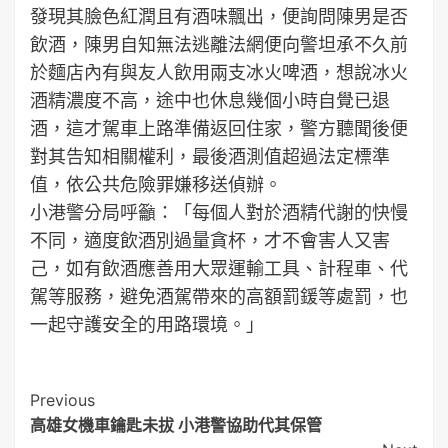
發現其臉色紅潤且有酒味飄出，便詢問陳男是否
飲酒，陳男自知無法逃離法網便向警坦承不久前
於麵店內有與友人飲用兩支冰火啤酒，想說冰火
酒精濃度不高，途中也休息幾個小時自覺已退
酒，這才駕車上路準備返回住家，警方聽聞後便
對其告知相關權利，最後酒測值超過法定標準
值，依公共危險罪嫌移送偵辦。
小港警分局呼籲：「每個人對於酒精代謝的快慢
不同，適度飲酒別過量貪杯，才不會害人又害
己，如有飲酒應善用大眾運輸工具、計程車、代
駕等服務，避免酒駕帶來的高額罰鍰等處罰，也
一起守護安全的用路環境。」
Post
Previous
高雄女機車鑰匙未拔 小港警協助代其保管
Navigation