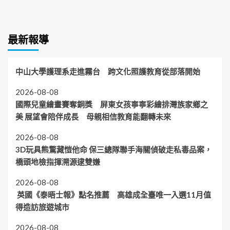
最新報導
中山大學護理系走進霧台 跨文化照護教育從部落開始
2026-08-08
國際兒童繪畫賽奪銅獎 屏東女孩寧寧彩繪排灣族家鄉之
美 展望會陪伴成長 母親相信教育能翻轉未來
2026-08-08
3D玩具熊驚藏愷他命 保三總隊聯手海關偵破走私毒品案，
橋頭地檢指揮溯源逮雙嫌
2026-08-08
英國《泰晤士報》點名推薦 高雄成全臺唯一入選11月值
得造訪旅遊城市
2026-08-08