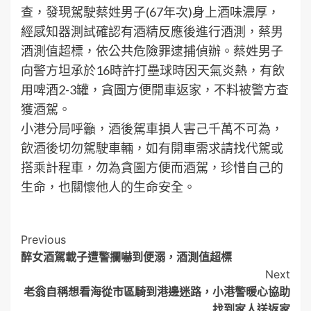
查，發現駕駛蔡姓男子(67年次)身上酒味濃厚，
經感知器測試確認有酒精反應後進行酒測，蔡男
酒測值超標，依公共危險罪逮捕偵辦。蔡姓男子
向警方坦承於16時許打壘球時因天氣炎熱，有飲
用啤酒2-3罐，貪圖方便開車返家，不料被警方查
獲酒駕。
小港分局呼籲，酒後駕車損人害己千萬不可為，
飲酒後切勿駕駛車輛，如有開車需求請找代駕或
搭乘計程車，勿為貪圖方便而酒駕，珍惜自己的
生命，也關懷他人的生命安全。
Post
Previous
醉女酒駕載子遭警攔嚇到便溺，酒測值超標
Navigation
Next
老翁自稱想看海從市區騎到港邊迷路，小港警暖心協助
找到家人送返家