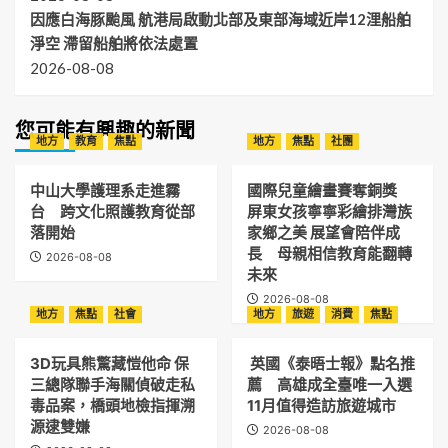
因應白海豚颱風 航港局啟動北部及東部海域近岸12浬船舶
淨空 滯留船舶將依法處置
2026-08-08
您可能有興趣的新聞
地方
教育
焦點
地方
焦點
社團
中山大學護理系走進霧
國際兒童繪畫賽奪銅獎
台 跨文化照護教育從部
屏東女孩寧寧彩繪排灣族
落開始
家鄉之美 展望會陪伴成
長 母親相信教育能翻轉
2026-08-08
未來
2026-08-08
地方
焦點
社會
地方
旅遊
消費
焦點
3D玩具熊驚藏愷他命 保
英國《泰晤士報》點名推
三總隊聯手海關偵破走私
薦 高雄成全臺唯一入選
毒品案，橋頭地檢指揮溯
11月值得造訪旅遊城市
源逮雙嫌
2026-08-08