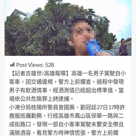
Post Views:
528
【記者吉雄世/高雄報導】高雄一名男子駕駛自小
客車，因交通違規，警方上前攔查，過程中發現
男子有飲酒情事，經酒測值已經超出標準值，當
場依公共危險罪上銬逮捕。
小港分局桂陽所警員曾國展、劉冠廷27日17時許
擔服巡邏勤務，行經高雄市鳳山區保華一路與二
成街路口，發現一部自小客車駕駛未繫安全帶且
滿臉酒容，看見警方時神情慌張，警方上前攔