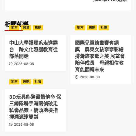
相關報導
地方
教育
焦點
地方
焦點
社團
中山大學護理系走進霧
國際兒童繪畫賽奪銅
台 跨文化照護教育從
獎 屏東女孩寧寧彩繪
部落開始
排灣族家鄉之美 展望會
陪伴成長 母親相信教
2026-08-08
育能翻轉未來
2026-08-08
地方
焦點
社會
3D玩具熊驚藏愷他命 保
三總隊聯手海關偵破走
私毒品案，橋頭地檢指
揮溯源逮雙嫌
2026-08-08