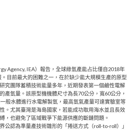
nergy Agency, IEA）報告，全球綠氫產能占比僅自2018年
需克服。目前最大的困難之一，在於缺少能大規模生產的原型
研究團隊蓄積技術能量多年，近期發表第一個鹼性電解
的產氫量。該原型機機體尺寸為長70公分，寬60公分，
與一般水體進行水電解製氫，最高氫氣產量可達實驗室等
性。尤其臺灣是海島國家，若能成功取用海水並且長效
縛，也避免了區域戰爭下能源供應的斷鏈問題。
為準量產技術雛形的「捲送方式（roll-to-roll）」