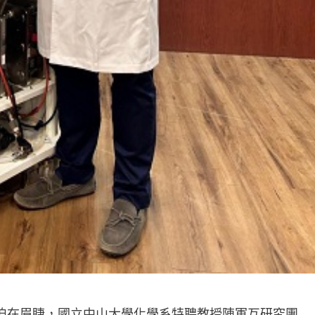
收迫在眉睫，國立中山大學化學系特聘教授陳軍互研究團