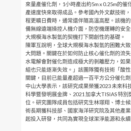
來量產催化劑，1小時產出約5m x 0.25
產速度快來取得成品。參考國內外文獻技術，製作
程更曠日費時，通常還伴隨高溫高壓。該機的
備無線遠端操控人機介面，防空機運轉的安全
大規模海水製氫的契機打下開創性的基礎。
陳軍互說明，全球大規模海水製氫的困難大致
大問題。關鍵在於如何防止核心催化劑的流失
水電解會對催化劑造成極大的剝離壓力，如果
組也只能逐漸失效。」該團隊獨有技術「酸性
關鍵，目前已能量產超過一百平方公分催化劑
中山大學表示，該研究成果榮獲2023 未來科技獎、2
科學暨發明展金牌、2021 加拿大TISIAS
位。研究團隊成員包括研究生林璟翔、博士候
術長期獲科技部、國家海洋研究院及其他產業
起投入研發，共同為實現全球潔淨能源和永續