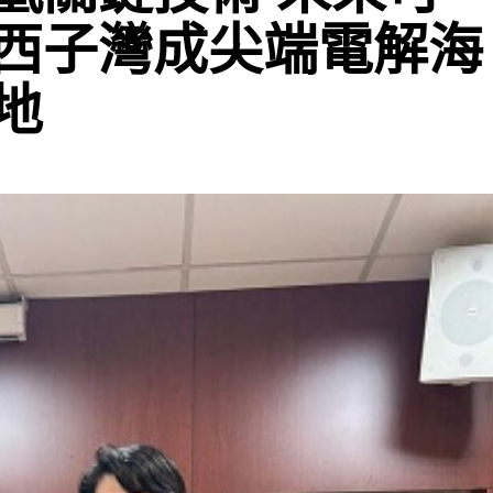
西子灣成尖端電解海
地