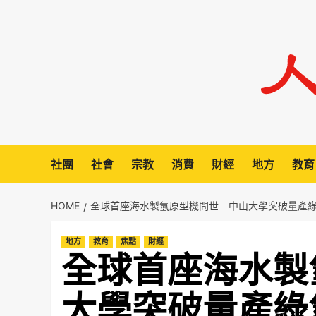
Skip
to
content
社團
社會
宗教
消費
財經
地方
教育
HOME
全球首座海水製氫原型機問世 中山大學突破量產綠
地方
教育
焦點
財經
全球首座海水製
大學突破量產綠