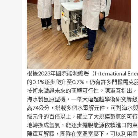
根據2023年國際能源總署（International E
的0.1%逐步爬升至0.7%，仍有許多門檻
技術來驗證未來的商轉可行性。陳軍互指出，
海水製氫原型機，一舉大幅超越學術研究等級
高74公分，搭載多個水電解元件，可對海水
級元件的百倍以上，確立了大規模製氫的可行
地轉換成氫氣，能逐步擺脫能源依賴進口的束
陳軍互解釋，團隊在室溫室壓下，可以利用業界公認