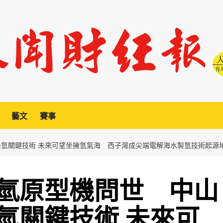
藝文
賽事
氫關鍵技術 未來可望坐擁氫氣海 西子灣成尖端電解海水製氫技術起源
氫原型機問世 中山
氫關鍵技術 未來可