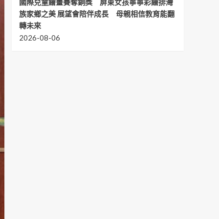
國際兒童繪畫賽奪銅獎 屏東女孩寧寧彩繪排灣
族家鄉之美 展望會陪伴成長 母親相信教育能翻
轉未來
2026-08-06