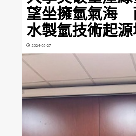
望坐擁氫氣海 
水製氫技術起源
2024-05-27