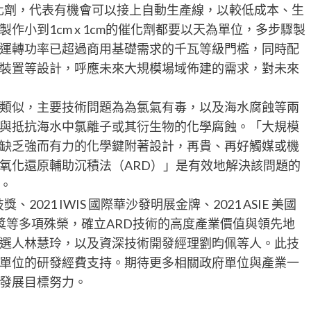
m的催化劑，代表有機會可以接上自動生產線，以較低成本、生
小到1cm x 1cm的催化劑都要以天為單位，多步驟製
運轉功率已超過商用基礎需求的千瓦等級門檻，同時配
裝置等設計，呼應未來大規模場域佈建的需求，對未來
類似，主要技術問題為為氯氣有毒，以及海水腐蝕等兩
與抵抗海水中氯離子或其衍生物的化學腐蝕。「大規模
缺乏強而有力的化學鍵附著設計，再貴、再好觸媒或機
氧化還原輔助沉積法（ARD）」是有效地解決該問題的
。
021 IWIS 國際華沙發明展金牌、2021 ASIE 美國
 特別獎等多項殊榮，確立ARD技術的高度產業價值與領先地
選人林慧玲，以及資深技術開發經理劉昀佩等人。此技
單位的研發經費支持。期待更多相關政府單位與產業一
發展目標努力。