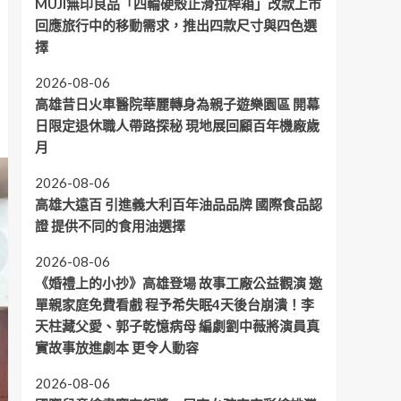
MUJI無印良品「四輪硬殼止滑拉桿箱」改款上市
回應旅行中的移動需求，推出四款尺寸與四色選
擇
2026-08-06
高雄昔日火車醫院華麗轉身為親子遊樂園區 開幕
日限定退休職人帶路探秘 現地展回顧百年機廠歲
月
2026-08-06
高雄大遠百 引進義大利百年油品品牌 國際食品認
證 提供不同的食用油選擇
2026-08-06
《婚禮上的小抄》高雄登場 故事工廠公益觀演 邀
單親家庭免費看戲 程予希失眠4天後台崩潰！李
天柱藏父愛、郭子乾憶病母 編劇劉中薇將演員真
實故事放進劇本 更令人動容
2026-08-06