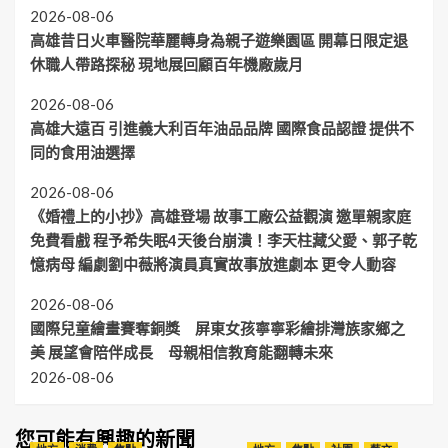
2026-08-06
高雄昔日火車醫院華麗轉身為親子遊樂園區 開幕日限定退
休職人帶路探秘 現地展回顧百年機廠歲月
2026-08-06
高雄大遠百 引進義大利百年油品品牌 國際食品認證 提供不
同的食用油選擇
2026-08-06
《婚禮上的小抄》高雄登場 故事工廠公益觀演 邀單親家庭
免費看戲 程予希失眠4天後台崩潰！李天柱藏父愛、郭子乾
憶病母 編劇劉中薇將演員真實故事放進劇本 更令人動容
2026-08-06
國際兒童繪畫賽奪銅獎 屏東女孩寧寧彩繪排灣族家鄉之
美 展望會陪伴成長 母親相信教育能翻轉未來
2026-08-06
您可能有興趣的新聞