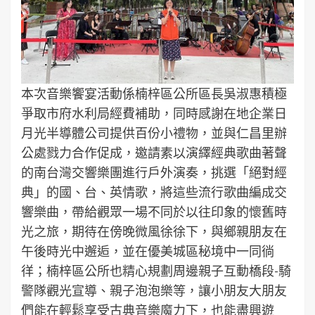
本次音樂饗宴活動係楠梓區公所區長吳淑惠積極
爭取市府水利局經費補助，同時感謝在地企業日
月光半導體公司提供百份小禮物，並與仁昌里辦
公處戮力合作促成，邀請素以演繹經典歌曲著聲
的南台灣交響樂團進行戶外演奏，挑選「絕對經
典」的國、台、英情歌，將這些流行歌曲編成交
響樂曲，帶給觀眾一場不同於以往印象的懷舊時
光之旅，期待在傍晚微風徐徐下，與鄉親朋友在
午後時光中邂逅，並在優美城區秘境中一同徜
徉；楠梓區公所也精心規劃周邊親子互動橋段-騎
警隊觀光宣導、親子泡泡樂等，讓小朋友大朋友
們能在輕鬆享受古典音樂魔力下，也能盡興遊