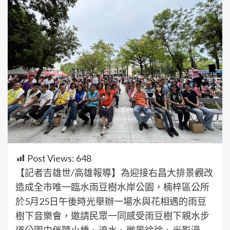
Post Views:
648
【記者吉雄世/高雄報導】為迎接右昌大排景觀改
造成全市唯一臨水雨豆樹水岸公園，楠梓區公所
於5月25日午後時光舉辦一場水與花相遇的雨豆
樹下音樂會，邀請民眾一同感受雨豆樹下親水步
道公園中伴隨小橋、流水、微風徐徐、光影漫