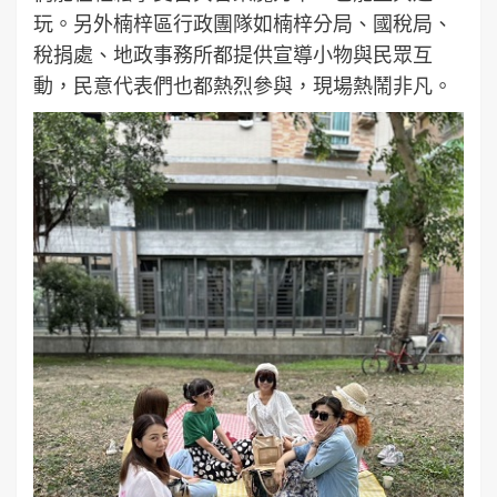
玩。另外楠梓區行政團隊如楠梓分局、國稅局、
稅捐處、地政事務所都提供宣導小物與民眾互
動，民意代表們也都熱烈參與，現場熱鬧非凡。