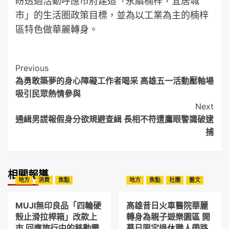
盼透過活動呼應市府建造「永續楠梓，宜居城
市」的生活圈政策目標，並為以工業為主的楠梓
區特色做華麗轉身。
Post
Previous
為勇敢築夢的身心障礙工作者喝采 高雄五一活動壓軸場
Navigation
吸引民眾熱情參與
Next
通緝男謊報假身分欲規避查緝 長相不符遭鷹眼警識破逮
捕
相關報導
地方
消費
焦點
地方
焦點
社團
藝文
MUJI無印良品「四輪硬
高雄昔日火車醫院華麗
殼止滑拉桿箱」改款上
轉身為親子遊樂園區 開
市 回應旅行中的移動需
幕日限定退休職人帶路