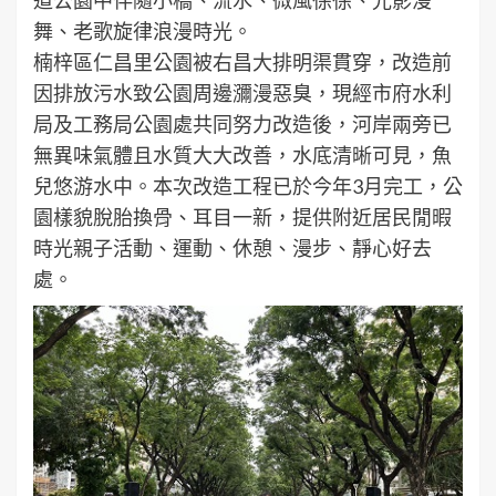
舞、老歌旋律浪漫時光。
楠梓區仁昌里公園被右昌大排明渠貫穿，改造前
因排放污水致公園周邊瀰漫惡臭，現經市府水利
局及工務局公園處共同努力改造後，河岸兩旁已
無異味氣體且水質大大改善，水底清晰可見，魚
兒悠游水中。本次改造工程已於今年3月完工，公
園樣貌脫胎換骨、耳目一新，提供附近居民閒暇
時光親子活動、運動、休憩、漫步、靜心好去
處。