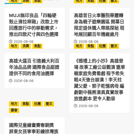
地方
消費
焦點
地方
焦點
社團
藝文
MUJI無印良品「四輪硬
高雄昔日火車醫院華麗轉
殼止滑拉桿箱」改款上市
身為親子遊樂園區 開幕日
回應旅行中的移動需求，
限定退休職人帶路探秘 現
推出四款尺寸與四色選擇
地展回顧百年機廠歲月
2026-08-06
2026-08-06
地方
消費
焦點
地方
焦點
社團
藝文
高雄大遠百 引進義大利百
《婚禮上的小抄》高雄登
年油品品牌 國際食品認證
場 故事工廠公益觀演 邀單
提供不同的食用油選擇
親家庭免費看戲 程予希失
眠4天後台崩潰！李天柱
2026-08-06
藏父愛、郭子乾憶病母 編
劇劉中薇將演員真實故事
放進劇本 更令人動容
地方
焦點
社團
藝文
2026-08-06
賽事
國際兒童繪畫賽奪銅獎
屏東女孩寧寧彩繪排灣族