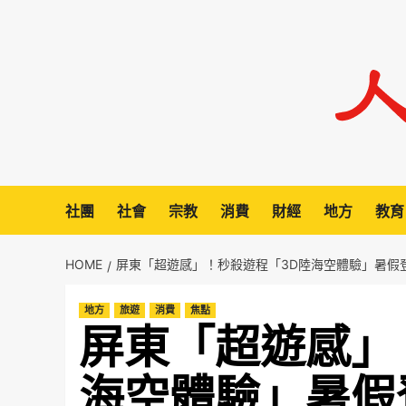
Skip
to
content
社團
社會
宗教
消費
財經
地方
教育
HOME
屏東「超遊感」！秒殺遊程「3D陸海空體驗」暑假
地方
旅遊
消費
焦點
屏東「超遊感」
海空體驗」暑假