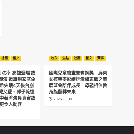
社團
藝文
地方
焦點
社團
藝文
賽事
小抄》高雄登場 故
國際兒童繪畫賽奪銅獎 屏東
觀演 邀單親家庭免
女孩寧寧彩繪排灣族家鄉之美
予希失眠4天後台崩
展望會陪伴成長 母親相信教
藏父愛、郭子乾憶
育能翻轉未來
劉中薇將演員真實故
2026-08-06
 更令人動容
6