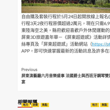
自由購及套裝行程於5月24日起開放線上報名(
行程3天2夜行程原價超過2萬元，現在只需6,
東陸海空之美，縣府歡迎喜歡戶外休閒運動的
屏東3D旅遊嘉年華－《屏東超遊感》活動詳情
絲專頁及「屏東超遊感」活動網站（
https://
APP，即可快速掌握最新的活動訊息及許多
Post
Previous
屏東演藝廳六月音樂盛事 法國爵士與西班牙鋼琴雙
Navigation
宴
相關報導
地方
消費
焦點
地方
焦點