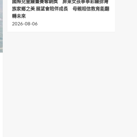
國際兒童繪畫賽奪銅獎 屏東女孩寧寧彩繪排灣
族家鄉之美 展望會陪伴成長 母親相信教育能翻
轉未來
2026-08-06