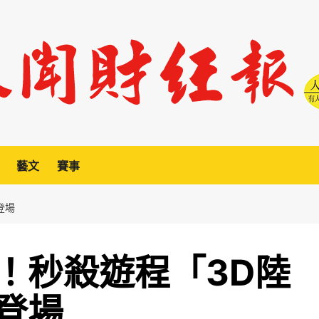
藝文
賽事
登場
！秒殺遊程「3D陸
登場