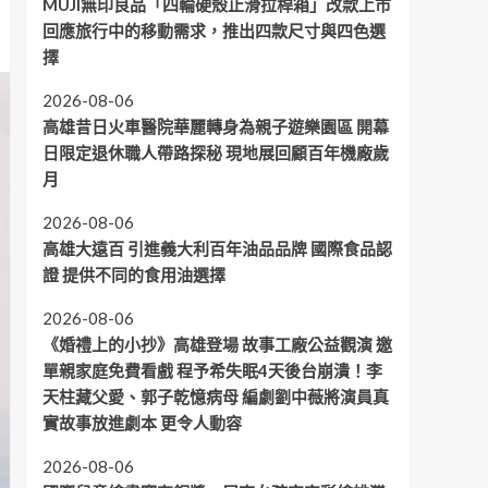
MUJI無印良品「四輪硬殼止滑拉桿箱」改款上市
回應旅行中的移動需求，推出四款尺寸與四色選
擇
2026-08-06
高雄昔日火車醫院華麗轉身為親子遊樂園區 開幕
日限定退休職人帶路探秘 現地展回顧百年機廠歲
月
2026-08-06
高雄大遠百 引進義大利百年油品品牌 國際食品認
證 提供不同的食用油選擇
2026-08-06
《婚禮上的小抄》高雄登場 故事工廠公益觀演 邀
單親家庭免費看戲 程予希失眠4天後台崩潰！李
天柱藏父愛、郭子乾憶病母 編劇劉中薇將演員真
實故事放進劇本 更令人動容
2026-08-06