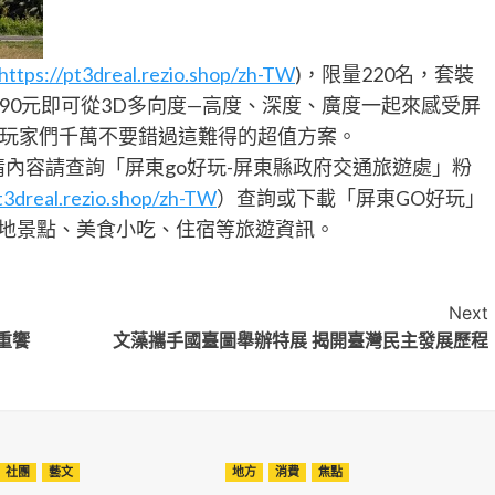
https://pt3dreal.rezio.shop/zh-TW
)，限量220名，套裝
990元即可從3D多向度—高度、深度、廣度一起來感受屏
玩家們千萬不要錯過這難得的超值方案。
內容請查詢「屏東go好玩-屏東縣政府交通旅遊處」粉
pt3dreal.rezio.shop/zh-TW
）查詢或下載「屏東GO好玩」
在地景點、美食小吃、住宿等旅遊資訊。
Next
重饗
文藻攜手國臺圖舉辦特展 揭開臺灣民主發展歷程
社團
藝文
地方
消費
焦點