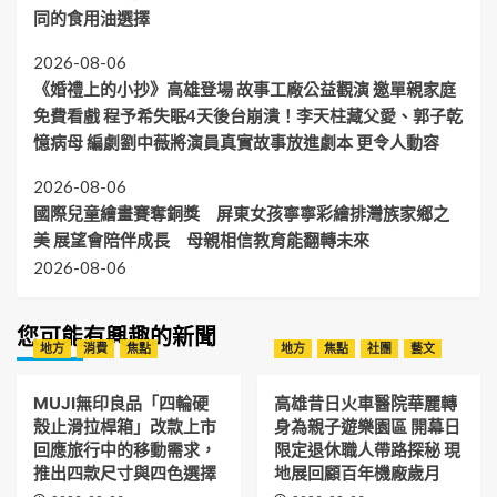
同的食用油選擇
2026-08-06
《婚禮上的小抄》高雄登場 故事工廠公益觀演 邀單親家庭
免費看戲 程予希失眠4天後台崩潰！李天柱藏父愛、郭子乾
憶病母 編劇劉中薇將演員真實故事放進劇本 更令人動容
2026-08-06
國際兒童繪畫賽奪銅獎 屏東女孩寧寧彩繪排灣族家鄉之
美 展望會陪伴成長 母親相信教育能翻轉未來
2026-08-06
您可能有興趣的新聞
地方
消費
焦點
地方
焦點
社團
藝文
MUJI無印良品「四輪硬
高雄昔日火車醫院華麗轉
殼止滑拉桿箱」改款上市
身為親子遊樂園區 開幕日
回應旅行中的移動需求，
限定退休職人帶路探秘 現
推出四款尺寸與四色選擇
地展回顧百年機廠歲月