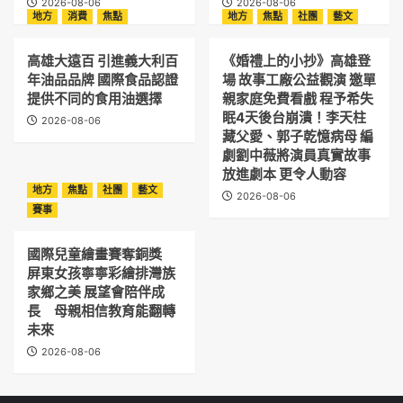
2026-08-06
2026-08-06
地方
消費
焦點
地方
焦點
社團
藝文
高雄大遠百 引進義大利百
《婚禮上的小抄》高雄登
年油品品牌 國際食品認證
場 故事工廠公益觀演 邀單
提供不同的食用油選擇
親家庭免費看戲 程予希失
眠4天後台崩潰！李天柱
2026-08-06
藏父愛、郭子乾憶病母 編
劇劉中薇將演員真實故事
放進劇本 更令人動容
地方
焦點
社團
藝文
2026-08-06
賽事
國際兒童繪畫賽奪銅獎
屏東女孩寧寧彩繪排灣族
家鄉之美 展望會陪伴成
長 母親相信教育能翻轉
未來
2026-08-06