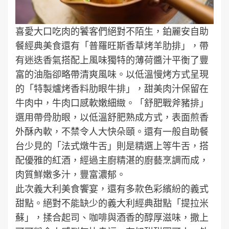
喜愛大口吃肉的饕客們絕對不陌生，鉑麗安自助
餐經典美食還有「普羅旺斯香草烤羊肋排」，帶
有迷迭香氣搭配上風味獨特的薄荷醬汁平衡了豐
富的油脂卻略帶清爽風味。以低溫慢烤方式呈現
的「特製爐烤香料肋眼牛排」，甜美肉汁保留在
牛肉中，牛肉口感軟嫩細緻。「舒肥戰斧豬排」
選用帶骨肋眼，以低溫舒肥熟成方式，表面煎香
外酥內軟，不禁令人大快朵頤。還有一般自助餐
台少見的「法式燉牛舌」則是精選上等牛舌，搭
配優雅的紅酒，經過主廚精湛的廚藝烹調而成，
肉質鮮嫩多汁，豐富濃郁。
此次義大利美食饗宴，還有多款色彩繽紛的義式
甜點。絕對不能缺少的義大利經典甜點「提拉米
蘇」，揉合起司、咖啡與酒香的醇厚滋味，撒上