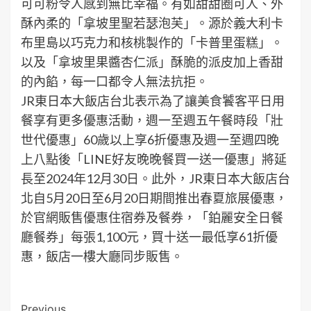
可可粉令人感到無比幸福。有如甜甜圈可人、外
酥內柔的「拿坡里聖若瑟泡芙」。源於義大利卡
布里島以巧克力和核桃製作的「卡普里蛋糕」。
以及「拿坡里果醬杏仁派」酥脆的派皮加上香甜
的內餡，每一口都令人無法抗拒。
JR東日本大飯店台北表示為了讓美食饕客平日用
餐享有更多優惠活動，週一至週五午餐時段「壯
世代優惠」60歲以上享6折優惠及週一至週四晚
上八點後「LINE好友晚晚餐買一送一優惠」將延
長至2024年12月30日。此外，JR東日本大飯店台
北自5月20日至6月20日期間推出春夏旅展優惠，
於官網販售優惠住宿券及餐券，「鉑麗安全日餐
廳餐券」每張1,100元，買十送一最低享61折優
惠，飯店一樓大廳同步販售。
Previous