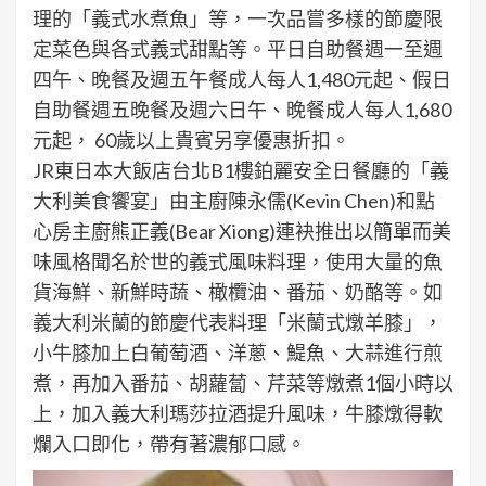
理的「義式水煮魚」等，一次品嘗多樣的節慶限
定菜色與各式義式甜點等。平日自助餐週一至週
四午、晚餐及週五午餐成人每人1,480元起、假日
自助餐週五晚餐及週六日午、晚餐成人每人1,680
元起， 60歲以上貴賓另享優惠折扣。
JR東日本大飯店台北B1樓鉑麗安全日餐廳的「義
大利美食饗宴」由主廚陳永儒(Kevin Chen)和點
心房主廚熊正義(Bear Xiong)連袂推出以簡單而美
味風格聞名於世的義式風味料理，使用大量的魚
貨海鮮、新鮮時蔬、橄欖油、番茄、奶酪等。如
義大利米蘭的節慶代表料理「米蘭式燉羊膝」，
小牛膝加上白葡萄酒、洋蔥、鯷魚、大蒜進行煎
煮，再加入番茄、胡蘿蔔、芹菜等燉煮1個小時以
上，加入義大利瑪莎拉酒提升風味，牛膝燉得軟
爛入口即化，帶有著濃郁口感。