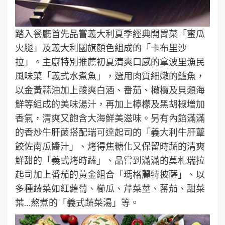
踏入餐廳首先品嘗義大利夏季經典開胃菜「蜜瓜
火腿」及義大利國旗顏色組成的「卡布里沙
拉」。主廚特別推薦初夏清爽口感的拿波里漁民
風味菜「義式水煮魚」，選用肉質細嫩的鱸魚，
以金黃蒜油加上酸爽白酒、番茄、橄欖及貝類海
鮮等組成的美味湯汁，再加上檸檬及黑胡椒增加
香氣，清爽又飽含大海鮮美滋味。另有內餡滿滿
的香炒牛肝菌搭配瑞可達起司的「義大利牛肝蕈
餃佐南瓜醬汁」、烤得焦糖化又保留時蔬的清爽
鮮甜的「義式烤時蔬」、品嘗到滿滿的莫札瑞拉
起司加上番茄的黃金組合「瑪格麗特披薩」、以
多種蔬菜如紅蘿蔔、櫛瓜、芹菜莖、蕃茄、甜菜
葉…熬煮的「義式蔬菜湯」等。