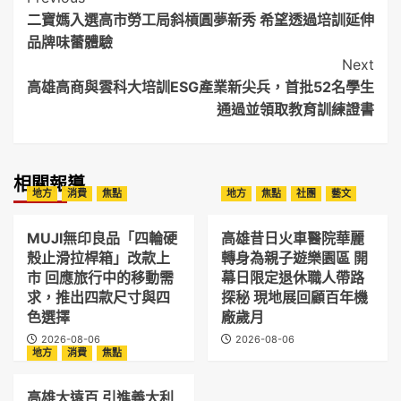
Post
二寶媽入選高市勞工局斜槓圓夢新秀 希望透過培訓延伸
Navigation
品牌味蕾體驗
Next
高雄高商與雲科大培訓ESG產業新尖兵，首批52名學生
通過並領取教育訓練證書
相關報導
地方
消費
焦點
地方
焦點
社團
藝文
MUJI無印良品「四輪硬
高雄昔日火車醫院華麗
殼止滑拉桿箱」改款上
轉身為親子遊樂園區 開
市 回應旅行中的移動需
幕日限定退休職人帶路
求，推出四款尺寸與四
探秘 現地展回顧百年機
色選擇
廠歲月
2026-08-06
2026-08-06
地方
消費
焦點
高雄大遠百 引進義大利