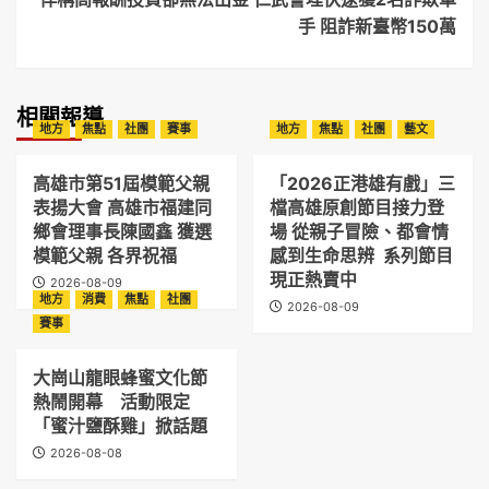
手 阻詐新臺幣150萬
相關報導
地方
焦點
社團
賽事
地方
焦點
社團
藝文
高雄市第51屆模範父親
「2026正港雄有戲」三
表揚大會 高雄市福建同
檔高雄原創節目接力登
鄉會理事長陳國鑫 獲選
場 從親子冒險、都會情
模範父親 各界祝福
感到生命思辨 系列節目
現正熱賣中
2026-08-09
地方
消費
焦點
社團
2026-08-09
賽事
大崗山龍眼蜂蜜文化節
熱鬧開幕 活動限定
「蜜汁鹽酥雞」掀話題
2026-08-08