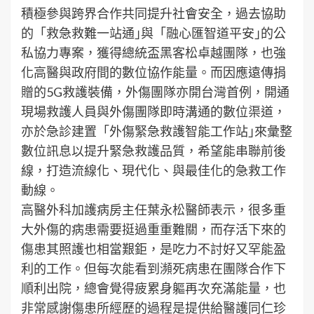
積極參與跨界合作共同提升社會安全，過去協助
的「救急救難一站通｣與「融心匯智道平安｣的公
私協力專案，獲得總統盃黑客松卓越團隊，也強
化高醫與政府間的數位協作能量。而因應遠傳捐
贈的5G救護裝備，外傷團隊亦開台灣首例，開通
現場救護人員與外傷團隊即時溝通的數位渠道，
亦於急診建置「外傷緊急救護智能工作站｣來彙整
數位訊息以提升緊急救護品質，希望能串聯前後
線，打造流線化、現代化、與最佳化的急救工作
動線。
高醫外科加護病房主任葉永松醫師表示，很多重
大外傷的病患需要挺過重重難關，而存活下來的
傷患其照護也相當艱鉅，是吃力不討好又罕能盈
利的工作。但每次能看到瀕死病患在團隊合作下
順利出院，總會覺得疲累身軀再次充滿能量，也
非常感謝傷患所經歷的過程是提供給醫護同仁珍