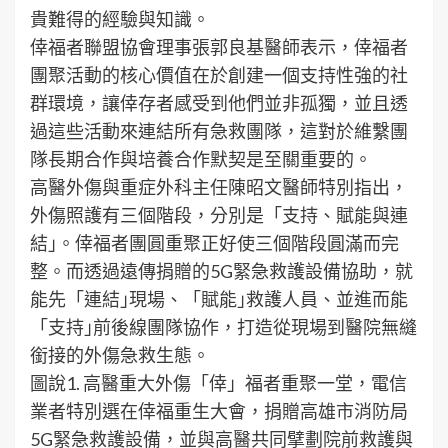
貴難得的經驗與知識。
倖福者聯盟協會理事張郭良基醫師表示，倖福者
團聚活動的核心價值在於創建一個支持性強的社
群環境，讓倖存者感受到他們並非孤獨，並且透
過這些活動來連結所有急救團隊，這對於維繫團
隊長期合作與培養合作默契是至關重要的。
高醫外傷與重症外科主任陳昭文醫師特別指出，
外傷照護有三個階段，分別是「支持、賦能與連
結｣。倖福者團圓重聚正好使三個階段圓滿而完
整。而透過遠傳捐贈的5G緊急救護設備協助，就
能先「連結｣現場、「賦能｣救護人員、並進而能
「支持｣前後線團隊協作，打造從現場到醫院無縫
銜接的外傷急救生態。
圖說1. 高醫重大外傷「倖」福者重聚一堂，電信
業者特別選在倖福重生大會，捐贈高雄市消防局
5G緊急救護設備，並與高醫共同擘劃院前救護與