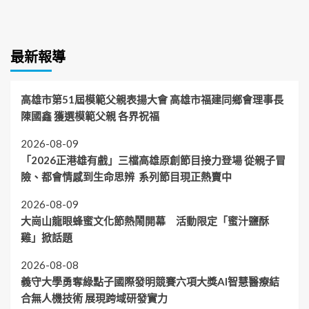
最新報導
高雄市第51屆模範父親表揚大會 高雄市福建同鄉會理事長
陳國鑫 獲選模範父親 各界祝福
2026-08-09
「2026正港雄有戲」三檔高雄原創節目接力登場 從親子冒
險、都會情感到生命思辨 系列節目現正熱賣中
2026-08-09
大崗山龍眼蜂蜜文化節熱鬧開幕 活動限定「蜜汁鹽酥
雞」掀話題
2026-08-08
義守大學勇奪綠點子國際發明競賽六項大獎AI智慧醫療結
合無人機技術 展現跨域研發實力