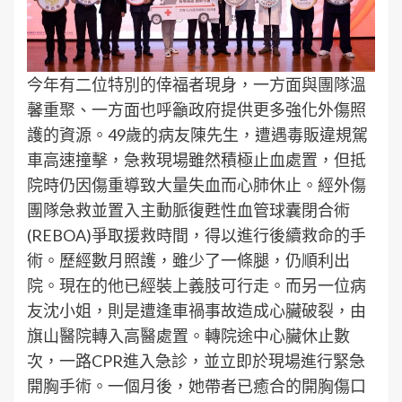
今年有二位特別的倖福者現身，一方面與團隊溫
馨重聚、一方面也呼籲政府提供更多強化外傷照
護的資源。49歲的病友陳先生，遭遇毒販違規駕
車高速撞擊，急救現場雖然積極止血處置，但抵
院時仍因傷重導致大量失血而心肺休止。經外傷
團隊急救並置入主動脈復甦性血管球囊閉合術
(REBOA)爭取援救時間，得以進行後續救命的手
術。歷經數月照護，雖少了一條腿，仍順利出
院。現在的他已經裝上義肢可行走。而另一位病
友沈小姐，則是遭逢車禍事故造成心臟破裂，由
旗山醫院轉入高醫處置。轉院途中心臟休止數
次，一路CPR進入急診，並立即於現場進行緊急
開胸手術。一個月後，她帶者已癒合的開胸傷口