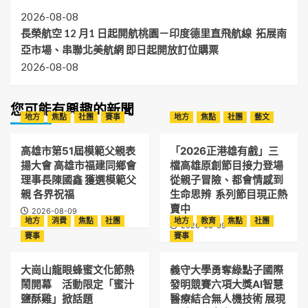
2026-08-08
長榮航空 12 月1 日起開航桃園－印度德里直飛航線 拓展南
亞市場、串聯北美航網 即日起開放訂位購票
2026-08-08
您可能有興趣的新聞
地方
焦點
社團
賽事
地方
焦點
社團
藝文
高雄市第51屆模範父親表
「2026正港雄有戲」三
揚大會 高雄市福建同鄉會
檔高雄原創節目接力登場
理事長陳國鑫 獲選模範父
從親子冒險、都會情感到
親 各界祝福
生命思辨 系列節目現正熱
賣中
2026-08-09
地方
消費
焦點
社團
地方
教育
焦點
社團
2026-08-09
賽事
賽事
大崗山龍眼蜂蜜文化節熱
義守大學勇奪綠點子國際
鬧開幕 活動限定「蜜汁
發明競賽六項大獎AI智慧
鹽酥雞」掀話題
醫療結合無人機技術 展現