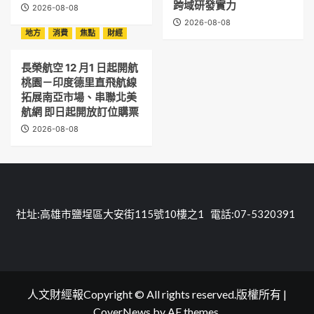
跨域研發實力
2026-08-08
2026-08-08
地方
消費
焦點
財經
長榮航空 12 月1 日起開航
桃園－印度德里直飛航線
拓展南亞市場、串聯北美
航網 即日起開放訂位購票
2026-08-08
社址:高雄市鹽埕區大安街115號10樓之1 電話:07-5320391
人文財經報Copyright © All rights reserved.版權所有
|
CoverNews
by AF themes.