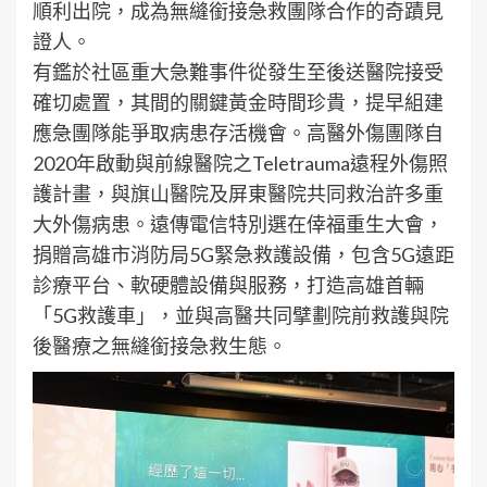
順利出院，成為無縫銜接急救團隊合作的奇蹟見
證人。
有鑑於社區重大急難事件從發生至後送醫院接受
確切處置，其間的關鍵黃金時間珍貴，提早組建
應急團隊能爭取病患存活機會。高醫外傷團隊自
2020年啟動與前線醫院之Teletrauma遠程外傷照
護計畫，與旗山醫院及屏東醫院共同救治許多重
大外傷病患。遠傳電信特別選在倖福重生大會，
捐贈高雄市消防局5G緊急救護設備，包含5G遠距
診療平台、軟硬體設備與服務，打造高雄首輛
「5G救護車」，並與高醫共同擘劃院前救護與院
後醫療之無縫銜接急救生態。