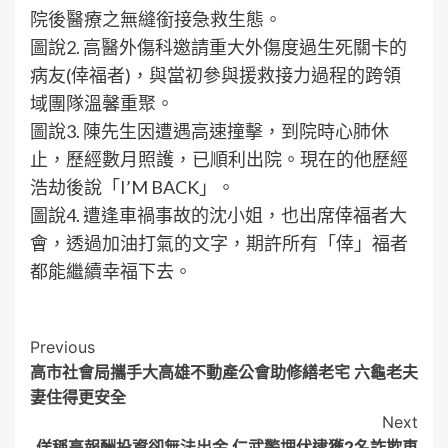
院後醫療之無縫銜接急救生態。
圖說2. 高醫外傷科邀請重大外傷度過生死關卡的
病友(倖福者)，與當初參與援救接力過程的跨領
域團隊溫馨重聚。
圖說3. 陳先生因遭遇高速撞擊，到院時心肺休
止，歷經數月照護，已順利出院。現在的他歷經
浩劫後說「I’M BACK」。
圖說4. 遭逢車禍事故的沈小姐，也出席倖福者大
會，透過加油打氣的文字，期許所有「倖」福者
都能繼續幸福下去。
Post
Previous
高市社會局攜手大高雄不動產公會助修繕老宅 六龜老夫
Navigation
妻住得更安全
Next
佯稱高報酬投資卻無法出金 仁武警埋伏逮獲2名詐欺車