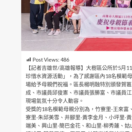
Post Views:
486
【記者吉雄世/高雄報導】大樹區公所於5月1
珍惜水資源活動」，為了感謝區內18名模範
場給予母親們祝福。區長楊明融特別頒發賀匾
成、市議員邱俊憲、市議員張勝富、市議員江
現場氣氛十分令人動容。
受獎的18名模範母親分別為，竹寮里-王來富
寮里-朱邱美雪、井腳里-黃李金月、小坪里-
端美、興山里-簡巴金花、和山里-柳秀蓮、姑