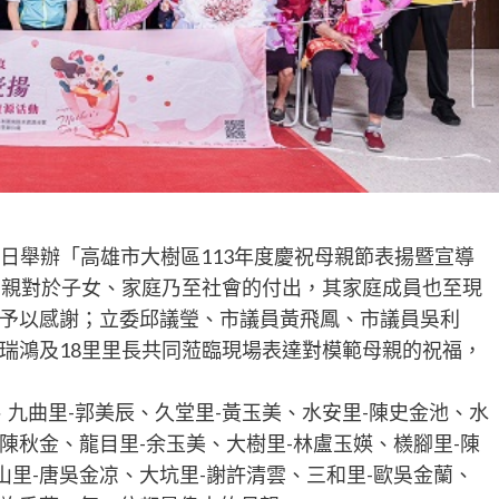
1日舉辦「高雄市大樹區113年度慶祝母親節表揚暨宣導
母親對於子女、家庭乃至社會的付出，其家庭成員也至現
予以感謝；立委邱議瑩、市議員黃飛鳳、市議員吳利
瑞鴻及18里里長共同蒞臨現場表達對模範母親的祝福，
、九曲里-郭美辰、久堂里-黃玉美、水安里-陳史金池、水
黃陳秋金、龍目里-余玉美、大樹里-林盧玉媖、檨腳里-陳
山里-唐吳金凉、大坑里-謝許清雲、三和里-歐吳金蘭、