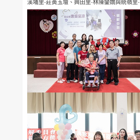
溪埔里-莊黃玉壇、興田里-林陳鑾嬌與統嶺里