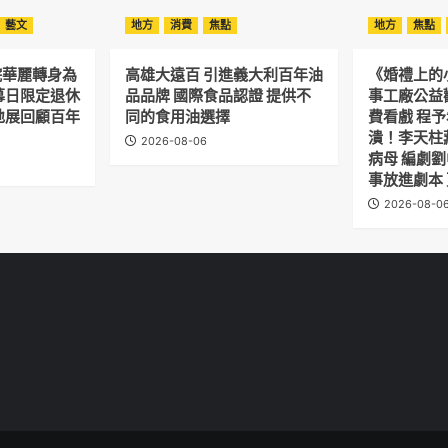
藝文
地方
消費
焦點
地方
焦點
院華麗轉身為
高雄大遠百 引進義大利百年油
《婚禮上的
幕日限定退休
品品牌 國際食品認證 提供不
事工廠公益
地展回顧百年
同的食用油選擇
費看戲 程
潰！李天柱
2026-08-06
病母 編劇
事放進劇本
2026-08-0