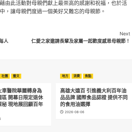
藉由此活動對母親們獻上最崇高的感謝和祝福，也於活
中，讓母親們度過一個美好又難忘的母親節。
Next
每人
仁愛之家邀請長輩及家屬一起歡度感恩母親節！
社團
藝文
地方
消費
焦點
火車醫院華麗轉身為
高雄大遠百 引進義大利百年油
園區 開幕日限定退休
品品牌 國際食品認證 提供不同
探秘 現地展回顧百年
的食用油選擇
2026-08-06
6