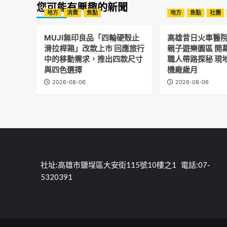
您可能有興趣的新聞
地方
消費
焦點
地方
焦點
社團
MUJI無印良品「四輪硬殼止
高雄昔日火車醫
滑拉桿箱」改款上市 回應旅行
親子遊樂園區 開
中的移動需求，推出四款尺寸
職人帶路探秘 現
與四色選擇
機廠歲月
2026-08-06
2026-08-06
社址:高雄市鹽埕區大安街115號10樓之1 電話:07-
5320391