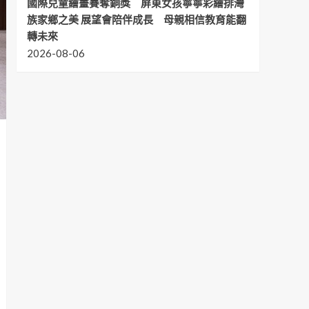
國際兒童繪畫賽奪銅獎 屏東女孩寧寧彩繪排灣
族家鄉之美 展望會陪伴成長 母親相信教育能翻
轉未來
2026-08-06