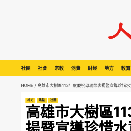
Skip
to
content
社團
社會
宗教
消費
財經
地方
教育
HOME
高雄市大樹區113年度慶祝母親節表揚暨宣導珍惜水
地方
焦點
社團
高雄市大樹區1
揚暨宣導珍惜水