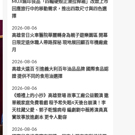
MUJI無印良品「四輪硬殼止滑拉桿箱」改款上市
回應旅行中的移動需求，推出四款尺寸與四色選
擇
2026-08-06
高雄昔日火車醫院華麗轉身為親子遊樂園區 開幕
日限定退休職人帶路探秘 現地展回顧百年機廠歲
月
2026-08-06
高雄大遠百 引進義大利百年油品品牌 國際食品認
證 提供不同的食用油選擇
2026-08-06
《婚禮上的小抄》高雄登場 故事工廠公益觀演 邀
單親家庭免費看戲 程予希失眠4天後台崩潰！李
天柱藏父愛、郭子乾憶病母 編劇劉中薇將演員真
實故事放進劇本 更令人動容
2026-08-06