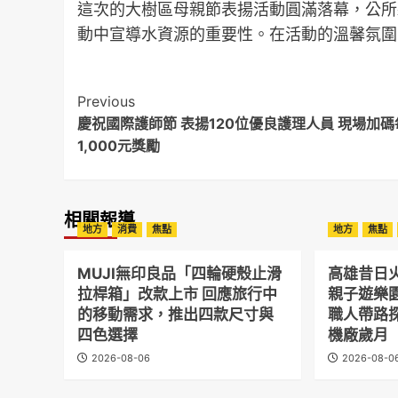
這次的大樹區母親節表揚活動圓滿落幕，公所
動中宣導水資源的重要性。在活動的溫馨氛圍
Post
Previous
慶祝國際護師節 表揚120位優良護理人員 現場加碼
Navigation
1,000元獎勵
相關報導
地方
消費
焦點
地方
焦點
MUJI無印良品「四輪硬殼止滑
高雄昔日
拉桿箱」改款上市 回應旅行中
親子遊樂
的移動需求，推出四款尺寸與
職人帶路
四色選擇
機廠歲月
2026-08-06
2026-08-0