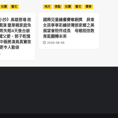
社團
藝文
地方
焦點
社團
藝文
賽事
小抄》高雄登場 故
國際兒童繪畫賽奪銅獎 屏東
觀演 邀單親家庭免
女孩寧寧彩繪排灣族家鄉之美
予希失眠4天後台崩
展望會陪伴成長 母親相信教
藏父愛、郭子乾憶
育能翻轉未來
劉中薇將演員真實故
2026-08-06
 更令人動容
6