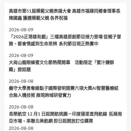
高雄市第51屆模範父親表揚大會 高雄市福建同鄉會理事長
陳國鑫 獲選模範父親 各界祝福
2026-08-09
「2026正港雄有戲」三檔高雄原創節目接力登場 從親子冒
險、都會情感到生命思辨 系列節目現正熱賣中
2026-08-09
大崗山龍眼蜂蜜文化節熱鬧開幕 活動限定「蜜汁鹽酥
雞」掀話題
2026-08-08
義守大學勇奪綠點子國際發明競賽六項大獎AI智慧醫療結
合無人機技術 展現跨域研發實力
2026-08-08
長榮航空 12 月1 日起開航桃園－印度德里直飛航線 拓展南
亞市場、串聯北美航網 即日起開放訂位購票
2026-08-08