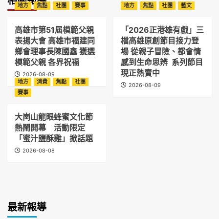
相關報導
地方
焦點
社團
賽事
地方
焦點
社團
藝文
高雄市第51屆模範父親
「2026正港雄有戲」三
表揚大會 高雄市福建同
檔高雄原創節目接力登
鄉會理事長陳國鑫 獲選
場 從親子冒險、都會情
模範父親 各界祝福
感到生命思辨 系列節目
現正熱賣中
2026-08-09
地方
消費
焦點
社團
2026-08-09
賽事
大崗山龍眼蜂蜜文化節
熱鬧開幕 活動限定
「蜜汁鹽酥雞」掀話題
2026-08-08
最新報導