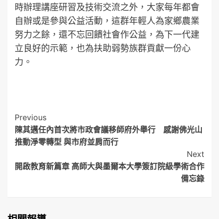
時辦理講座研習及技術交流之外，大家每年都會
自辦或是參與公益活動，這群年輕人為家鄉農業
努力之餘，還不忘回饋社會作公益，為下一代建
立良好的示範，也為扶助弱勢族群貢獻一份心
力。
Post
Previous
陳其邁任內首次將市政會議移師府外舉行 感謝佛光山
Navigation
推動淨零轉型 與市府並肩而行
Next
開啟教育新篇章 高師大與墨爾本大學簽訂院級學術合作
備忘錄