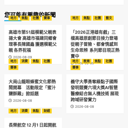
您可能有興趣的新聞
地方
焦點
社團
賽事
地方
焦點
社團
藝文
高雄市第51屆模範父親表
「2026正港雄有戲」三
揚大會 高雄市福建同鄉會
檔高雄原創節目接力登場
理事長陳國鑫 獲選模範父
從親子冒險、都會情感到
親 各界祝福
生命思辨 系列節目現正熱
賣中
2026-08-09
地方
消費
焦點
社團
地方
教育
焦點
社團
2026-08-09
賽事
賽事
大崗山龍眼蜂蜜文化節熱
義守大學勇奪綠點子國際
鬧開幕 活動限定「蜜汁
發明競賽六項大獎AI智慧
鹽酥雞」掀話題
醫療結合無人機技術 展現
跨域研發實力
2026-08-08
2026-08-08
地方
消費
焦點
財經
長榮航空 12 月1 日起開航