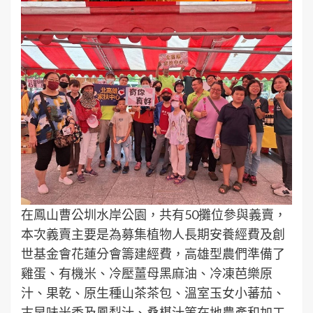
在鳳山曹公圳水岸公園，共有50攤位參與義賣，
本次義賣主要是為募集植物人長期安養經費及創
世基金會花蓮分會籌建經費，高雄型農們準備了
雞蛋、有機米、冷壓薑母黑麻油、冷凍芭樂原
汁、果乾、原生種山茶茶包、溫室玉女小蕃茄、
古早味米香及鳳梨汁、桑椹汁等在地農產和加工