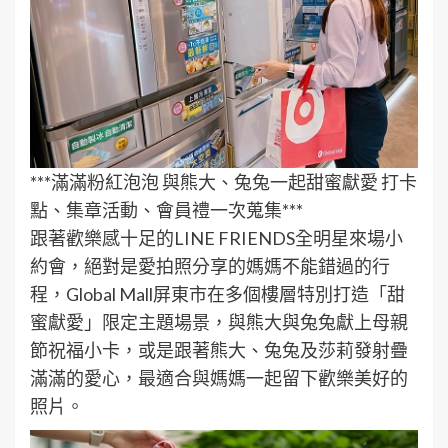
***滿滿粉紅泡泡 與熊大、兔兔一起甜蜜獻愛 打卡
點、集章活動、會員禮一次蒐集***
跟著歡樂感十足的LINE FRIENDS全明星來場小
約會，絕對是愛拍照分享的媽媽不能錯過的行
程，Global Mall屏東市在多個樓層特別打造「甜
蜜獻愛」限定主題場景，與熊大與兔兔獻上母親
節祝福小卡，或是跟著熊大、兔兔及莎莉發射疊
滿滿的愛心，最適合與媽媽一起留下歡樂美好的
照片。