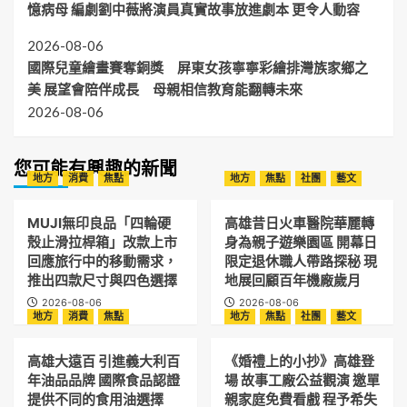
憶病母 編劇劉中薇將演員真實故事放進劇本 更令人動容
2026-08-06
國際兒童繪畫賽奪銅獎 屏東女孩寧寧彩繪排灣族家鄉之
美 展望會陪伴成長 母親相信教育能翻轉未來
2026-08-06
您可能有興趣的新聞
地方
消費
焦點
地方
焦點
社團
藝文
MUJI無印良品「四輪硬
高雄昔日火車醫院華麗轉
殼止滑拉桿箱」改款上市
身為親子遊樂園區 開幕日
回應旅行中的移動需求，
限定退休職人帶路探秘 現
推出四款尺寸與四色選擇
地展回顧百年機廠歲月
2026-08-06
2026-08-06
地方
消費
焦點
地方
焦點
社團
藝文
高雄大遠百 引進義大利百
《婚禮上的小抄》高雄登
年油品品牌 國際食品認證
場 故事工廠公益觀演 邀單
提供不同的食用油選擇
親家庭免費看戲 程予希失