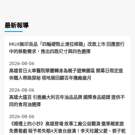
最新報導
MUJI無印良品「四輪硬殼止滑拉桿箱」改款上市 回應旅行
中的移動需求，推出四款尺寸與四色選擇
2026-08-06
高雄昔日火車醫院華麗轉身為親子遊樂園區 開幕日限定退
休職人帶路探秘 現地展回顧百年機廠歲月
2026-08-06
高雄大遠百 引進義大利百年油品品牌 國際食品認證 提供不
同的食用油選擇
2026-08-06
《婚禮上的小抄》高雄登場 故事工廠公益觀演 邀單親家庭
免費看戲 程予希失眠4天後台崩潰！李天柱藏父愛、郭子乾