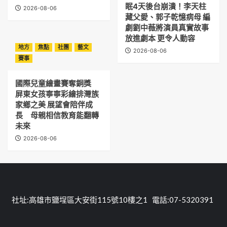
眠4天後台崩潰！李天柱
2026-08-06
藏父愛、郭子乾憶病母 編
劇劉中薇將演員真實故事
放進劇本 更令人動容
地方
焦點
社團
藝文
2026-08-06
賽事
國際兒童繪畫賽奪銅獎
屏東女孩寧寧彩繪排灣族
家鄉之美 展望會陪伴成
長 母親相信教育能翻轉
未來
2026-08-06
社址:高雄市鹽埕區大安街115號10樓之1 電話:07-5320391