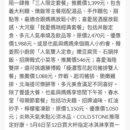
陌一肆推「三人限定套餐」推薦價1,399元，包含
義大利麵、燉飯等主餐搭配湯品、手作麵包、甜
點等，最適合跟媽媽放鬆小酌；喜愛居酒屋放鬆
感，大河屋「我愛媽咪經典套餐」包括丼飯定
食、多元人氣串燒及飲品等，原價2,470元、優惠
價1,988元。或是也能與媽媽來個兩人小約會，韓
姜熙小廚房「人氣雙人定食」嫩豆腐煲、石鍋拌
飯、招牌韓式小菜等，推薦價546元；喜愛海陸
雙拼，還可挑選勝博殿「極濃雪花起司豬排雙人
餐」推薦價1,088元，炸蝦、起司豬排、脆嫩雞
排、北海道可樂餅等，多元美食滿足不同喜好。
除了豐盛大餐，也能與媽媽享悠閒下午茶，春水
堂「母親節套餐」包括功夫麵、招牌滷味、紅油
抄手、檸檬蜜凍飲，原價1,150元、優惠價1,050
元；炎熱天氣來點沁涼冰品，COLD STONE推限
定好康，5月8日至12日買大杯指定冰淇淋享買一