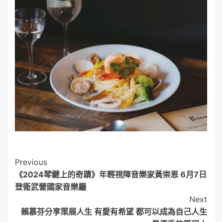
Post
Previous
《2024琴鍵上的奇蹟》年輕視障音樂家黃崇恩 6月7日
Navigation
登衛武營國家音樂廳
Next
賴慕芬分享策展人生 有愛有希望 都可以成為自己人生