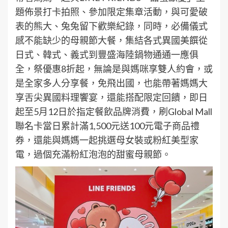
題佈景打卡拍照、參加限定集章活動，與可愛破
表的熊大、兔兔留下歡樂紀錄，同時，必備儀式
感不能缺少的母親節大餐，集結各式異國美饌從
日式、韓式、義式到豐盛海陸鍋物通通一應俱
全，祭優惠8折起，無論是與媽咪享雙人約會，或
是全家多人分享餐，免飛出國，也能帶著媽媽大
享舌尖異國料理饗宴，還能搭配限定回饋，即日
起至5月12日於指定餐飲品牌消費，刷Global Mall
聯名卡當日累計滿1,500元送100元電子商品禮
券，還能與媽媽一起挑選母女裝或粉紅美型家
電，過個充滿粉紅泡泡的甜蜜母親節。