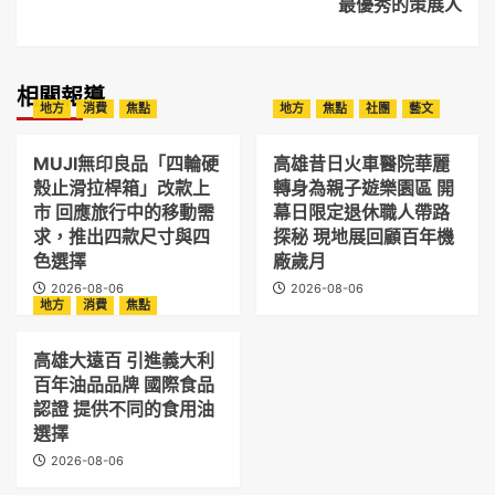
最優秀的策展人
相關報導
地方
消費
焦點
地方
焦點
社團
藝文
MUJI無印良品「四輪硬
高雄昔日火車醫院華麗
殼止滑拉桿箱」改款上
轉身為親子遊樂園區 開
市 回應旅行中的移動需
幕日限定退休職人帶路
求，推出四款尺寸與四
探秘 現地展回顧百年機
色選擇
廠歲月
2026-08-06
2026-08-06
地方
消費
焦點
高雄大遠百 引進義大利
百年油品品牌 國際食品
認證 提供不同的食用油
選擇
2026-08-06