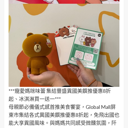
***寵愛媽咪味蕾 集結豐盛異國美饌推優惠8折
起、冰淇淋買一送一***
母親節必備儀式感首推美食饗宴，Global Mall屏
東市集結各式異國美饌推優惠8折起，免飛出國也
能大享異國風味。與媽媽共同感受微醺氛圍，阡