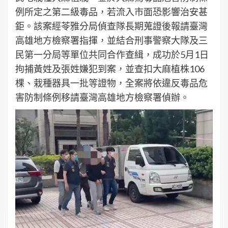
例所定之第二級毒品，若流入市面恐影響治安甚
鉅。該案經苓雅分局偵查隊長期蒐證後報請臺灣
高雄地方檢察署指揮，並結合刑事警察大隊及三
民第一分局等單位共同合作查緝，成功於5月1日
拘捕黃姓及張姓嫌犯到案，並查扣大麻植株106
棵、栽種器具一批等證物，全案將依違反毒品危
害防制條例移請臺灣高雄地方檢察署偵辦。