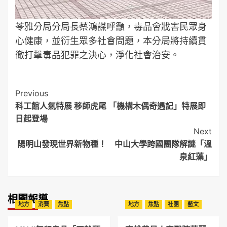
苓雅分局分局長蔡鴻謀呼籲，毒品會戕害民眾身
心健康，並衍生眾多社會問題，本分局將持續貫
徹打擊毒品犯罪之決心，淨化社會治安。
Post
Previous
科工館人氣特展 移師虎尾 「機構木偶奇遇記」特展即
Navigation
日起登場
Next
陽明山發現世界新物種！ 中山大學跨國團隊解謎「溫
泉紅藻」
相關報導
地方
消費
焦點
地方
焦點
社團
藝文