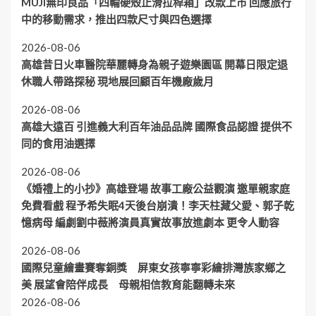
MUJI無印良品「四輪硬殼止滑拉桿箱」改款上市 回應旅行
中的移動需求，推出四款尺寸與四色選擇
2026-08-06
高雄昔日火車醫院華麗轉身為親子遊樂園區 開幕日限定退
休職人帶路探秘 現地展回顧百年機廠歲月
2026-08-06
高雄大遠百 引進義大利百年油品品牌 國際食品認證 提供不
同的食用油選擇
2026-08-06
《婚禮上的小抄》高雄登場 故事工廠公益觀演 邀單親家庭
免費看戲 程予希失眠4天後台崩潰！李天柱藏父愛、郭子乾
憶病母 編劇劉中薇將演員真實故事放進劇本 更令人動容
2026-08-06
國際兒童繪畫賽奪銅獎 屏東女孩寧寧彩繪排灣族家鄉之
美 展望會陪伴成長 母親相信教育能翻轉未來
2026-08-06