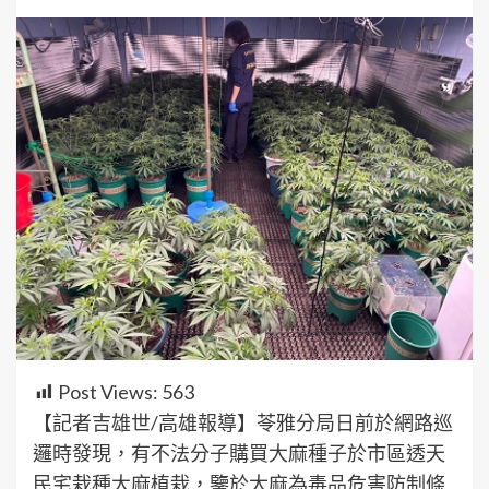
Post Views:
563
【記者吉雄世/高雄報導】苓雅分局日前於網路巡
邏時發現，有不法分子購買大麻種子於市區透天
民宅栽種大麻植栽，鑒於大麻為毒品危害防制條