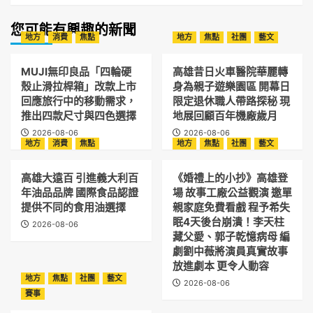
您可能有興趣的新聞
地方
消費
焦點
地方
焦點
社團
藝文
MUJI無印良品「四輪硬
高雄昔日火車醫院華麗轉
殼止滑拉桿箱」改款上市
身為親子遊樂園區 開幕日
回應旅行中的移動需求，
限定退休職人帶路探秘 現
推出四款尺寸與四色選擇
地展回顧百年機廠歲月
2026-08-06
2026-08-06
地方
消費
焦點
地方
焦點
社團
藝文
高雄大遠百 引進義大利百
《婚禮上的小抄》高雄登
年油品品牌 國際食品認證
場 故事工廠公益觀演 邀單
提供不同的食用油選擇
親家庭免費看戲 程予希失
眠4天後台崩潰！李天柱
2026-08-06
藏父愛、郭子乾憶病母 編
劇劉中薇將演員真實故事
放進劇本 更令人動容
地方
焦點
社團
藝文
2026-08-06
賽事