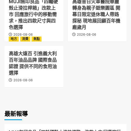
MUJI無印良品「四輪硬
高雄昔日火車醫院華麗
殼止滑拉桿箱」改款上
轉身為親子遊樂園區 開
市 回應旅行中的移動需
幕日限定退休職人帶路
求，推出四款尺寸與四
探秘 現地展回顧百年機
色選擇
廠歲月
2026-08-06
2026-08-06
地方
消費
焦點
高雄大遠百 引進義大利
百年油品品牌 國際食品
認證 提供不同的食用油
選擇
2026-08-06
最新報導