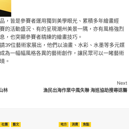
品，皆是參賽者運用獨到美學眼光、累積多年繪畫經
賽的活動盛況、有的呈現潮州美景一隅，亦有風格強烈
息，也突顯參賽者精練的繪畫技巧。
請39位藝術家展出，他們以油畫、水彩、水墨等多元媒
成為一幅幅風格各異的藝術創作，讓民眾可以一睹藝術
境。
Next
山林
漁民出海作業中風失聯 海巡協助搜尋送醫
社團
藝文
地方
消費
焦點