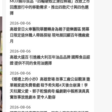
MUJI無印良品「四輪硬殼止滑拉桿箱」改款上市
回應旅行中的移動需求，推出四款尺寸與四色選
擇
2026-08-06
高雄昔日火車醫院華麗轉身為親子遊樂園區 開幕
日限定退休職人帶路探秘 現地展回顧百年機廠歲
月
2026-08-06
高雄大遠百 引進義大利百年油品品牌 國際食品認
證 提供不同的食用油選擇
2026-08-06
《婚禮上的小抄》高雄登場 故事工廠公益觀演 邀
單親家庭免費看戲 程予希失眠4天後台崩潰！李
天柱藏父愛、郭子乾憶病母 編劇劉中薇將演員真
實故事放進劇本 更令人動容
2026-08-06