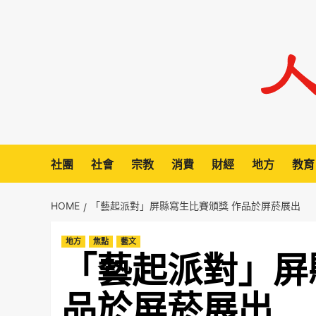
Skip
to
content
社團
社會
宗教
消費
財經
地方
教育
HOME
「藝起派對」屏縣寫生比賽頒獎 作品於屏菸展出
地方
焦點
藝文
「藝起派對」屏
品於屏菸展出