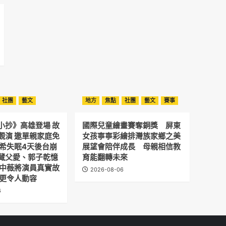
社團
藝文
地方
焦點
社團
藝文
賽事
小抄》高雄登場 故
國際兒童繪畫賽奪銅獎 屏東
觀演 邀單親家庭免
女孩寧寧彩繪排灣族家鄉之美
予希失眠4天後台崩
展望會陪伴成長 母親相信教
藏父愛、郭子乾憶
育能翻轉未來
劉中薇將演員真實故
2026-08-06
 更令人動容
6