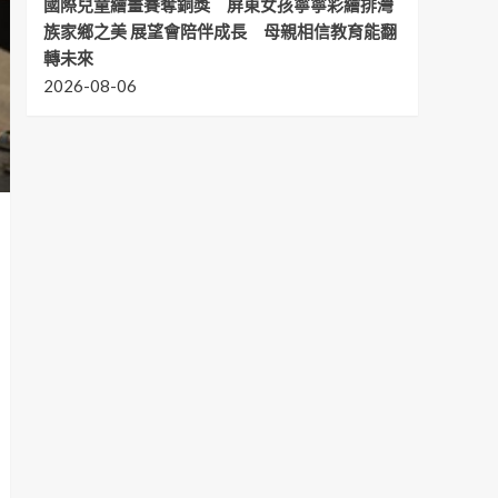
國際兒童繪畫賽奪銅獎 屏東女孩寧寧彩繪排灣
族家鄉之美 展望會陪伴成長 母親相信教育能翻
轉未來
2026-08-06