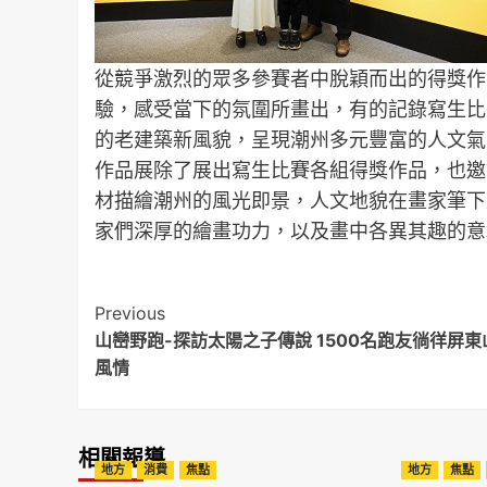
從競爭激烈的眾多參賽者中脫穎而出的得獎作
驗，感受當下的氛圍所畫出，有的記錄寫生比
的老建築新風貌，呈現潮州多元豐富的人文氣
作品展除了展出寫生比賽各組得獎作品，也邀
材描繪潮州的風光即景，人文地貌在畫家筆下
家們深厚的繪畫功力，以及畫中各異其趣的意
Post
Previous
山巒野跑-探訪太陽之子傳說 1500名跑友徜徉屏東
Navigation
風情
相關報導
地方
消費
焦點
地方
焦點