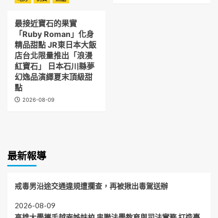
最接近寶石的果實
「Ruby Roman」化身
精品甜點 JR東日本大飯
店台北限量推出「浪漫
紅寶石」 日本石川縣夢
幻逸品演繹夏末頂級甜
點
2026-08-09
最新報導
戒毒男沿途交通違規遭攔查，再被揪出毒駕送辦
2026-08-09
高雄大學攜手越南姊妹校 串聯法學教育與司法實務 打造臺