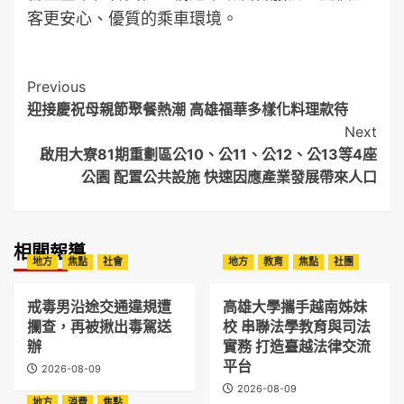
客更安心、優質的乘車環境。
Post
Previous
迎接慶祝母親節聚餐熱潮 高雄福華多樣化料理款待
Navigation
Next
啟用大寮81期重劃區公10、公11、公12、公13等4座
公園 配置公共設施 快速因應產業發展帶來人口
相關報導
地方
焦點
社會
地方
教育
焦點
社團
戒毒男沿途交通違規遭
高雄大學攜手越南姊妹
攔查，再被揪出毒駕送
校 串聯法學教育與司法
辦
實務 打造臺越法律交流
平台
2026-08-09
2026-08-09
地方
消費
焦點