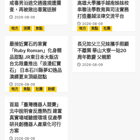
戒毒男沿途交通違規遭攔
高雄大學攜手越南姊妹校
查，再被揪出毒駕送辦
串聯法學教育與司法實務
打造臺越法律交流平台
2026-08-09
2026-08-09
地方
消費
焦點
地方
焦點
社團
最接近寶石的果實
長兄如父三兄妹攜手照顧
「Ruby Roman」化身精
不離棄 華山大寮一站20
品甜點 JR東日本大飯店
周年歡慶 父親節
台北限量推出「浪漫紅寶
2026-08-09
石」 日本石川縣夢幻逸品
演繹夏末頂級甜點
2026-08-09
地方
焦點
社團
財經
首屆「臺灣機器人競賽」
北中說明會反應熱烈 建置
真實場域驗證環境 促產學
研共創機器人產業化可行
方案
2026-08-09