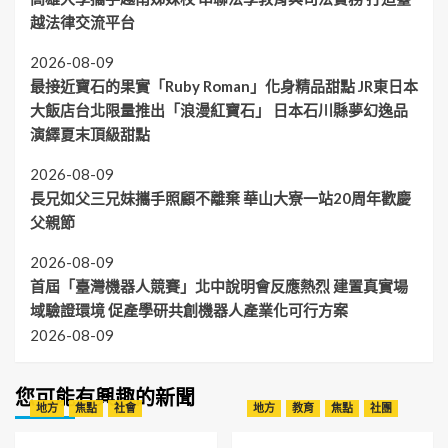
越法律交流平台
2026-08-09
最接近寶石的果實「Ruby Roman」化身精品甜點 JR東日本
大飯店台北限量推出「浪漫紅寶石」 日本石川縣夢幻逸品
演繹夏末頂級甜點
2026-08-09
長兄如父三兄妹攜手照顧不離棄 華山大寮一站20周年歡慶
父親節
2026-08-09
首屆「臺灣機器人競賽」北中說明會反應熱烈 建置真實場
域驗證環境 促產學研共創機器人產業化可行方案
2026-08-09
您可能有興趣的新聞
地方
焦點
社會
地方
教育
焦點
社團