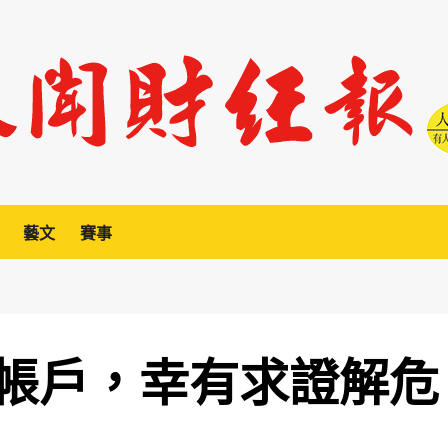
藝文
賽事
帳戶，幸有求證解危