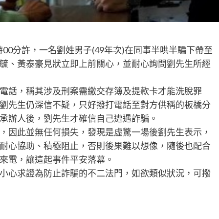
4時00分許，一名劉姓男子(49年次)在同事半哄半騙下帶至
毓、黃泰豪見狀立即上前關心，並耐心詢問劉先生所經
電話，稱其涉及刑案需繳交存簿及提款卡才能洗脫罪
劉先生仍深信不疑，只好撥打電話至對方供稱的板橋分
承辦人後，劉先生才確信自己遭遇詐騙。
，因此並無任何損失，發現是虛驚一場後劉先生表示，
耐心協助、積極阻止，否則後果難以想像，隨後也配合
來電，讓這起事件平安落幕。
小心求證為防止詐騙的不二法門，如欲類似狀況，可撥