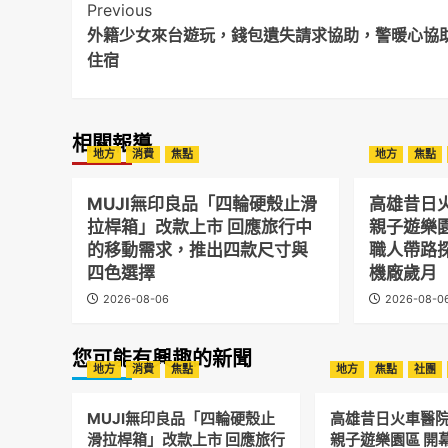
Post
Previous
外籍少女來台遊玩，錢包遺失請求協助，警暖心協
Navigation
住宿
相關報導
地方
消費
焦點
地方
焦點
MUJI無印良品「四輪硬殼止滑
高雄昔日
拉桿箱」改款上市 回應旅行中
親子遊樂
的移動需求，推出四款尺寸與
職人帶路
四色選擇
機廠歲月
2026-08-06
2026-08-0
您可能有興趣的新聞
地方
消費
焦點
地方
焦點
社團
MUJI無印良品「四輪硬殼止
高雄昔日火車醫
滑拉桿箱」改款上市 回應旅行
親子遊樂園區 開