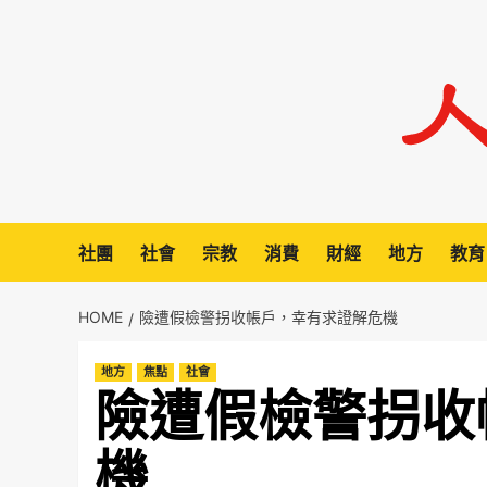
Skip
to
content
社團
社會
宗教
消費
財經
地方
教育
HOME
險遭假檢警拐收帳戶，幸有求證解危機
地方
焦點
社會
險遭假檢警拐收
機