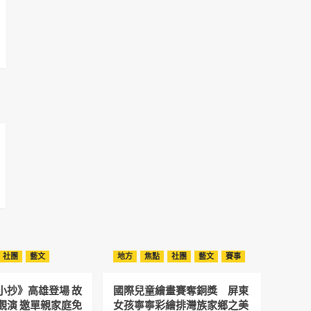
社團
藝文
地方
焦點
社團
藝文
賽事
小抄》高雄登場 故
國際兒童繪畫賽奪銅獎 屏東
觀演 邀單親家庭免
女孩寧寧彩繪排灣族家鄉之美