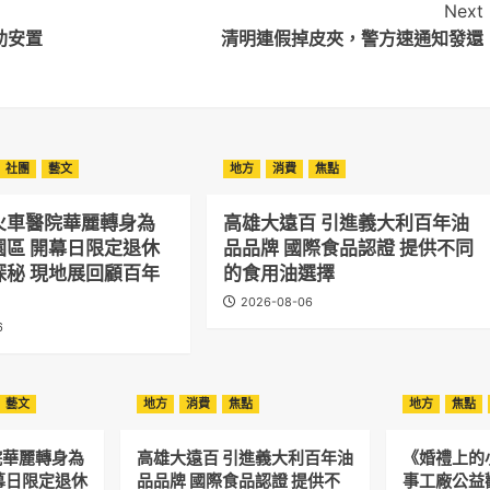
Next
助安置
清明連假掉皮夾，警方速通知發還
社團
藝文
地方
消費
焦點
火車醫院華麗轉身為
高雄大遠百 引進義大利百年油
園區 開幕日限定退休
品品牌 國際食品認證 提供不同
探秘 現地展回顧百年
的食用油選擇
2026-08-06
6
藝文
地方
消費
焦點
地方
焦點
院華麗轉身為
高雄大遠百 引進義大利百年油
《婚禮上的
幕日限定退休
品品牌 國際食品認證 提供不
事工廠公益