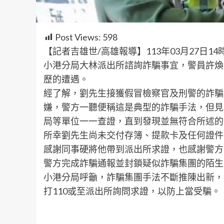
Post Views:
598
【記者吉雄世/高雄報導】113年03月27日1
小港分局大林派出所諮詢詐騙事宜，警員許煥
歷的遭遇。
經了解，劉先生接獲假冒檢察官及刑警的詐騙
嫌，警方一聽便稱這是典型的詐騙手法，但見
局等單位一一查證，直到發現並無符合所述的
所幸劉先生尚未交付存簿、提款卡及任何證件
感謝同事硬將他帶到派出所求證，也感謝警方
警方完成詐騙通報並封鎖疑似詐騙集團的陌生
小港分局呼籲，詐騙集團手法不斷推陳出新，
打110或至派出所詢問求證，以防上當受騙。