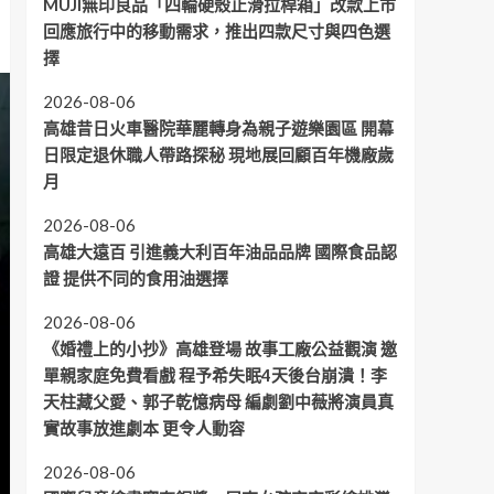
MUJI無印良品「四輪硬殼止滑拉桿箱」改款上市
回應旅行中的移動需求，推出四款尺寸與四色選
擇
2026-08-06
高雄昔日火車醫院華麗轉身為親子遊樂園區 開幕
日限定退休職人帶路探秘 現地展回顧百年機廠歲
月
2026-08-06
高雄大遠百 引進義大利百年油品品牌 國際食品認
證 提供不同的食用油選擇
2026-08-06
《婚禮上的小抄》高雄登場 故事工廠公益觀演 邀
單親家庭免費看戲 程予希失眠4天後台崩潰！李
天柱藏父愛、郭子乾憶病母 編劇劉中薇將演員真
實故事放進劇本 更令人動容
2026-08-06