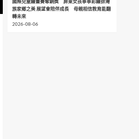
國際兒童繪畫賽奪銅獎 屏東女孩寧寧彩繪排灣
族家鄉之美 展望會陪伴成長 母親相信教育能翻
轉未來
2026-08-06