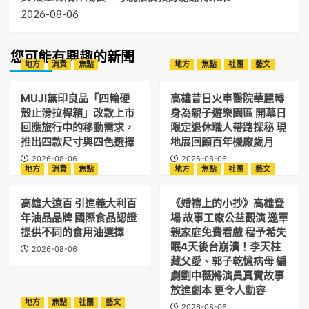
2026-08-06
您可能有興趣的新聞
地方
消費
焦點
地方
焦點
社團
藝文
MUJI無印良品「四輪硬
高雄昔日火車醫院華麗轉
殼止滑拉桿箱」改款上市
身為親子遊樂園區 開幕日
回應旅行中的移動需求，
限定退休職人帶路探秘 現
推出四款尺寸與四色選擇
地展回顧百年機廠歲月
2026-08-06
2026-08-06
地方
消費
焦點
地方
焦點
社團
藝文
高雄大遠百 引進義大利百
《婚禮上的小抄》高雄登
年油品品牌 國際食品認證
場 故事工廠公益觀演 邀單
提供不同的食用油選擇
親家庭免費看戲 程予希失
眠4天後台崩潰！李天柱
2026-08-06
藏父愛、郭子乾憶病母 編
劇劉中薇將演員真實故事
放進劇本 更令人動容
地方
焦點
社團
藝文
2026-08-06