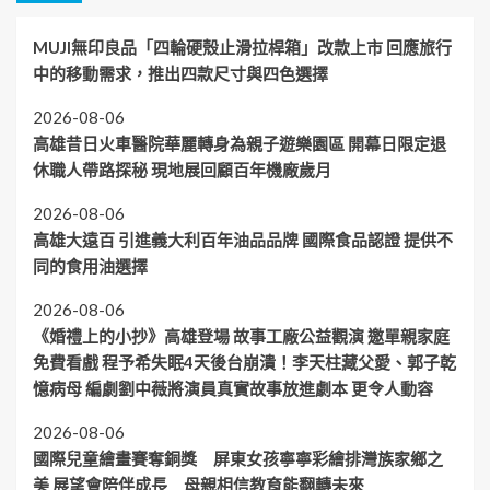
MUJI無印良品「四輪硬殼止滑拉桿箱」改款上市 回應旅行
中的移動需求，推出四款尺寸與四色選擇
2026-08-06
高雄昔日火車醫院華麗轉身為親子遊樂園區 開幕日限定退
休職人帶路探秘 現地展回顧百年機廠歲月
2026-08-06
高雄大遠百 引進義大利百年油品品牌 國際食品認證 提供不
同的食用油選擇
2026-08-06
《婚禮上的小抄》高雄登場 故事工廠公益觀演 邀單親家庭
免費看戲 程予希失眠4天後台崩潰！李天柱藏父愛、郭子乾
憶病母 編劇劉中薇將演員真實故事放進劇本 更令人動容
2026-08-06
國際兒童繪畫賽奪銅獎 屏東女孩寧寧彩繪排灣族家鄉之
美 展望會陪伴成長 母親相信教育能翻轉未來