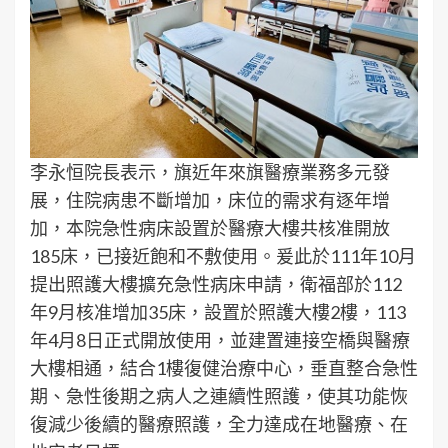
李永恒院長表示，旗近年來旗醫療業務多元發
展，住院病患不斷增加，床位的需求有逐年增
加，本院急性病床設置於醫療大樓共核准開放
185床，已接近飽和不敷使用。爰此於111年10月
提出照護大樓擴充急性病床申請，衛福部於112
年9月核准增加35床，設置於照護大樓2樓，113
年4月8日正式開放使用，並建置連接空橋與醫療
大樓相通，結合1樓復健治療中心，垂直整合急性
期、急性後期之病人之連續性照護，使其功能恢
復減少後續的醫療照護，全力達成在地醫療、在