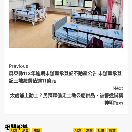
Post
Previous
屏東縣113年逾期未辦繼承登記不動產公告 未辦繼承登
Navigation
記土地總價值逾11億元
Next
太歲爺上動土？男拜拜偷走土地公廟供品，被警逮辯稱
神明指示
相關報導
地方
消費
焦點
地方
焦點
社團
藝文