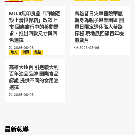
MUJI無印良品「四輪硬
高雄昔日火車醫院華麗
殼止滑拉桿箱」改款上
轉身為親子遊樂園區 開
市 回應旅行中的移動需
幕日限定退休職人帶路
求，推出四款尺寸與四
探秘 現地展回顧百年機
色選擇
廠歲月
2026-08-06
2026-08-06
地方
消費
焦點
高雄大遠百 引進義大利
百年油品品牌 國際食品
認證 提供不同的食用油
選擇
2026-08-06
最新報導