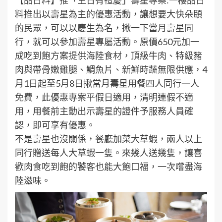
【品日料】推「生日有禮慶」壽星專案:一樓品日
料推出以壽星為主的優惠活動，讓想要大快朵頣
的民眾，可以以慶生為名，揪一下當月壽星同
行，就可以參加壽星專屬活動。原價650元加一
成吃到飽方案提供海陸食材，頂級牛肉、特級豬
肉與帶骨嫩雞腿、鯛魚片、新鮮時蔬無限供應，4
月1日起至5月8日揪當月壽星用餐四人同行一人
免費，此優惠專案平假日適用，清明連假不適
用，用餐前主動出示壽星的證件予服務人員確
認，即可享有優惠。
不是壽星也沒關係，餐廳加菜大草蝦，兩人以上
同行贈送每人大草蝦一隻。來幾人送幾隻，讓喜
歡肉食吃到飽的饕客也能大飽口福，一次嚐盡海
陸滋味。