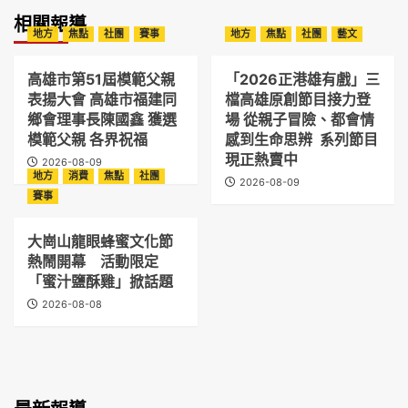
相關報導
地方
焦點
社團
賽事
地方
焦點
社團
藝文
高雄市第51屆模範父親
「2026正港雄有戲」三
表揚大會 高雄市福建同
檔高雄原創節目接力登
鄉會理事長陳國鑫 獲選
場 從親子冒險、都會情
模範父親 各界祝福
感到生命思辨 系列節目
現正熱賣中
2026-08-09
地方
消費
焦點
社團
2026-08-09
賽事
大崗山龍眼蜂蜜文化節
熱鬧開幕 活動限定
「蜜汁鹽酥雞」掀話題
2026-08-08