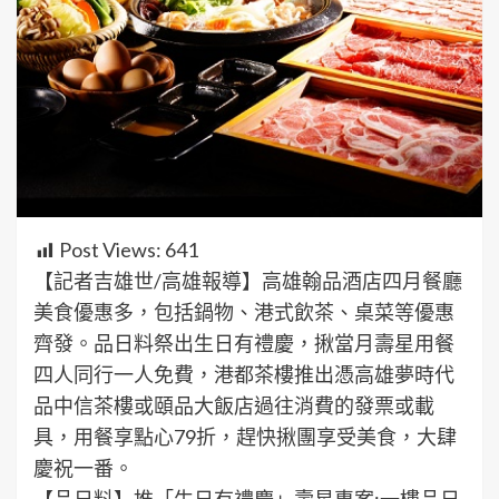
Post Views:
641
【記者吉雄世/高雄報導】高雄翰品酒店四月餐廳
美食優惠多，包括鍋物、港式飲茶、桌菜等優惠
齊發。品日料祭出生日有禮慶，揪當月壽星用餐
四人同行一人免費，港都茶樓推出憑高雄夢時代
品中信茶樓或頤品大飯店過往消費的發票或載
具，用餐享點心79折，趕快揪團享受美食，大肆
慶祝一番。