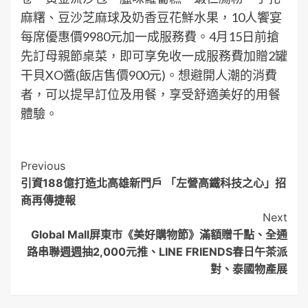
麻糬、豆沙芝麻球及奶香豆花鮮水果，10人饗宴
每席優惠價9980元加一成服務費。4月15日前搶
先訂母親節桌菜，即可享免收一成服務費加贈2罐
干貝XO醬(飯店售價900元)。想避開人潮的消費
者，可以提早訂位及用餐，享受舒適美好的用餐
體驗。
Post
Previous
引資188億打造北高雄新門戶 「左營高鐵科技之心」招
Navigation
商再傳捷報
Next
Global Mall屏東市《美好購物節》滿額贈千點、全通
路串聯週週抽2,000元推、LINE FRIENDS春日午茶派
對、泰國物產展