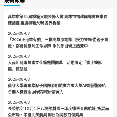
最新報導
高雄市第51屆模範父親表揚大會 高雄市福建同鄉會理事長
陳國鑫 獲選模範父親 各界祝福
2026-08-09
「2026正港雄有戲」三檔高雄原創節目接力登場 從親子冒
險、都會情感到生命思辨 系列節目現正熱賣中
2026-08-09
大崗山龍眼蜂蜜文化節熱鬧開幕 活動限定「蜜汁鹽酥
雞」掀話題
2026-08-08
義守大學勇奪綠點子國際發明競賽六項大獎AI智慧醫療結
合無人機技術 展現跨域研發實力
2026-08-08
長榮航空 12 月1 日起開航桃園－印度德里直飛航線 拓展南
亞市場、串聯北美航網 即日起開放訂位購票