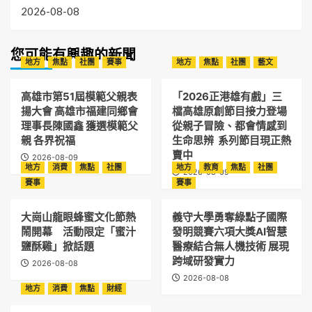
2026-08-08
您可能有興趣的新聞
地方
焦點
社團
賽事
地方
焦點
社團
藝文
高雄市第51屆模範父親表
「2026正港雄有戲」三
揚大會 高雄市福建同鄉會
檔高雄原創節目接力登場
理事長陳國鑫 獲選模範父
從親子冒險、都會情感到
親 各界祝福
生命思辨 系列節目現正熱
賣中
2026-08-09
地方
消費
焦點
社團
地方
教育
焦點
社團
2026-08-09
賽事
賽事
大崗山龍眼蜂蜜文化節熱
義守大學勇奪綠點子國際
鬧開幕 活動限定「蜜汁
發明競賽六項大獎AI智慧
鹽酥雞」掀話題
醫療結合無人機技術 展現
跨域研發實力
2026-08-08
2026-08-08
地方
消費
焦點
財經