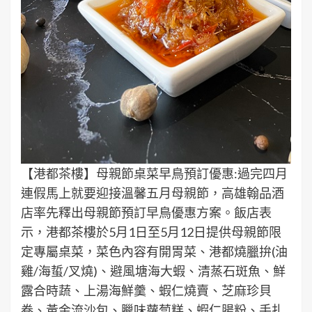
【港都茶樓】母親節桌菜早鳥預訂優惠:過完四月
連假馬上就要迎接溫馨五月母親節，高雄翰品酒
店率先釋出母親節預訂早鳥優惠方案。飯店表
示，港都茶樓於5月1日至5月12日提供母親節限
定專屬桌菜，菜色內容有開胃菜、港都燒臘拚(油
雞/海蜇/叉燒)、避風塘海大蝦、清蒸石斑魚、鮮
露合時蔬、上湯海鮮羹、蝦仁燒賣、芝麻珍貝
卷、黃金流沙包、臘味蘿蔔糕、蝦仁腸粉、手扎