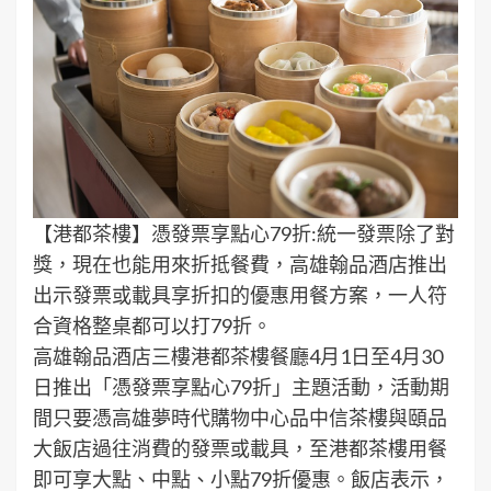
【港都茶樓】憑發票享點心79折:統一發票除了對
獎，現在也能用來折抵餐費，高雄翰品酒店推出
出示發票或載具享折扣的優惠用餐方案，一人符
合資格整桌都可以打79折。
高雄翰品酒店三樓港都茶樓餐廳4月1日至4月30
日推出「憑發票享點心79折」主題活動，活動期
間只要憑高雄夢時代購物中心品中信茶樓與頤品
大飯店過往消費的發票或載具，至港都茶樓用餐
即可享大點、中點、小點79折優惠。飯店表示，