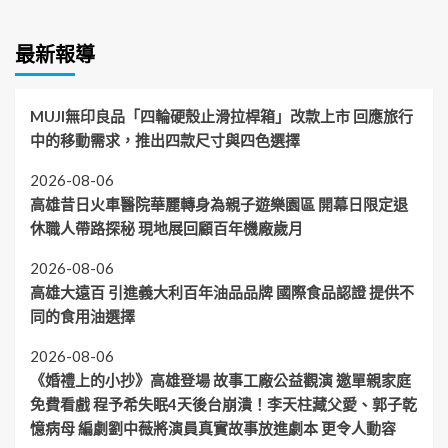
最新報導
MUJI無印良品「四輪硬殼止滑拉桿箱」改款上市 回應旅行
中的移動需求，推出四款尺寸與四色選擇
2026-08-06
高雄昔日火車醫院華麗轉身為親子遊樂園區 開幕日限定退
休職人帶路探秘 現地展回顧百年機廠歲月
2026-08-06
高雄大遠百 引進義大利百年油品品牌 國際食品認證 提供不
同的食用油選擇
2026-08-06
《婚禮上的小抄》高雄登場 故事工廠公益觀演 邀單親家庭
免費看戲 程予希失眠4天後台崩潰！李天柱藏父愛、郭子乾
憶病母 編劇劉中薇將演員真實故事放進劇本 更令人動容