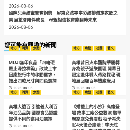
2026-08-06
國際兒童繪畫賽奪銅獎 屏東女孩寧寧彩繪排灣族家鄉之
美 展望會陪伴成長 母親相信教育能翻轉未來
2026-08-06
您可能有興趣的新聞
地方
消費
焦點
地方
焦點
社團
藝文
MUJI無印良品「四輪硬
高雄昔日火車醫院華麗轉
殼止滑拉桿箱」改款上市
身為親子遊樂園區 開幕日
回應旅行中的移動需求，
限定退休職人帶路探秘 現
推出四款尺寸與四色選擇
地展回顧百年機廠歲月
2026-08-06
2026-08-06
地方
消費
焦點
地方
焦點
社團
藝文
高雄大遠百 引進義大利百
《婚禮上的小抄》高雄登
年油品品牌 國際食品認證
場 故事工廠公益觀演 邀單
提供不同的食用油選擇
親家庭免費看戲 程予希失
眠4天後台崩潰！李天柱
2026-08-06