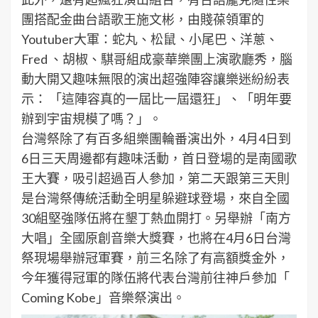
團搭配金曲台語歌王施文彬，由賤葆領軍的
Youtuber大軍：蛇丸、松鼠、小尾巴、洋蔥、
Fred 、胡椒、騏哥組成豪華樂團上演歌廳秀，腦
動大開又趣味無限的演出超強陣容讓樂迷紛紛表
示： 「這陣容真的一屆比一屆還狂」、「明年要
辦到宇宙規模了嗎？」。
台灣祭除了有百多組樂團輪番演出外，4月4日到
6日三天周邊都有趣味活動，首日登場的是南國歌
王大賽，吸引超過百人參加，第二天跟第三天則
是台灣祭傳統活動全明星躲避球登場，來自全國
30組堅強隊伍將在墾丁熱血開打。另舉辦「南方
大唱」全國原創音樂大獎賽，也將在4月6日台灣
祭現場舉辦冠軍賽，前三名除了有高額獎金外，
今年獲得冠軍的隊伍將代表台灣前往神戶參加「
Coming Kobe」音樂祭演出。