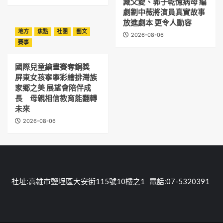
藏父愛、郭子乾憶病母 編
劇劉中薇將演員真實故事
放進劇本 更令人動容
地方
焦點
社團
藝文
2026-08-06
賽事
國際兒童繪畫賽奪銅獎
屏東女孩寧寧彩繪排灣族
家鄉之美 展望會陪伴成
長 母親相信教育能翻轉
未來
2026-08-06
社址:高雄市鹽埕區大安街115號10樓之1 電話:07-5320391