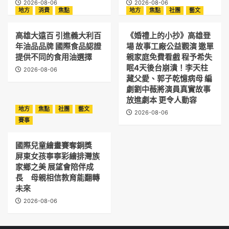
2026-08-06
2026-08-06
地方
消費
焦點
地方
焦點
社團
藝文
高雄大遠百 引進義大利百
《婚禮上的小抄》高雄登
年油品品牌 國際食品認證
場 故事工廠公益觀演 邀單
提供不同的食用油選擇
親家庭免費看戲 程予希失
眠4天後台崩潰！李天柱
2026-08-06
藏父愛、郭子乾憶病母 編
劇劉中薇將演員真實故事
放進劇本 更令人動容
地方
焦點
社團
藝文
2026-08-06
賽事
國際兒童繪畫賽奪銅獎
屏東女孩寧寧彩繪排灣族
家鄉之美 展望會陪伴成
長 母親相信教育能翻轉
未來
2026-08-06