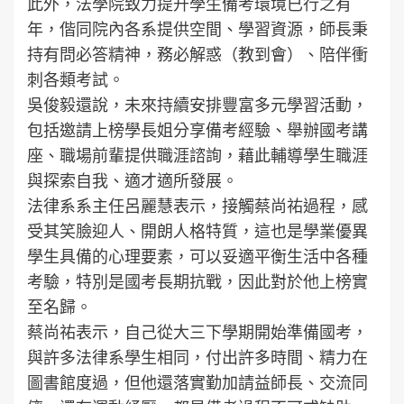
此外，法學院致力提升學生備考環境已行之有
年，偕同院內各系提供空間、學習資源，師長秉
持有問必答精神，務必解惑（教到會）、陪伴衝
刺各類考試。
吳俊毅還說，未來持續安排豐富多元學習活動，
包括邀請上榜學長姐分享備考經驗、舉辦國考講
座、職場前輩提供職涯諮詢，藉此輔導學生職涯
與探索自我、適才適所發展。
法律系系主任呂麗慧表示，接觸蔡尚祐過程，感
受其笑臉迎人、開朗人格特質，這也是學業優異
學生具備的心理要素，可以妥適平衡生活中各種
考驗，特別是國考長期抗戰，因此對於他上榜實
至名歸。
蔡尚祐表示，自己從大三下學期開始準備國考，
與許多法律系學生相同，付出許多時間、精力在
圖書館度過，但他還落實勤加請益師長、交流同