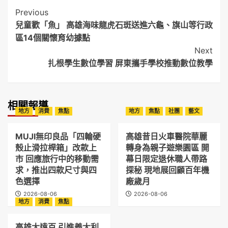
Post
Previous
兒童歡「魚」 高雄海味龍虎石斑送進六龜、旗山等行政
Navigation
區14個關懷育幼據點
Next
扎根學生數位學習 屏東攜手學校推動數位教學
相關報導
地方
消費
焦點
地方
焦點
社團
藝文
MUJI無印良品「四輪硬
高雄昔日火車醫院華麗
殼止滑拉桿箱」改款上
轉身為親子遊樂園區 開
市 回應旅行中的移動需
幕日限定退休職人帶路
求，推出四款尺寸與四
探秘 現地展回顧百年機
色選擇
廠歲月
2026-08-06
2026-08-06
地方
消費
焦點
高雄大遠百 引進義大利