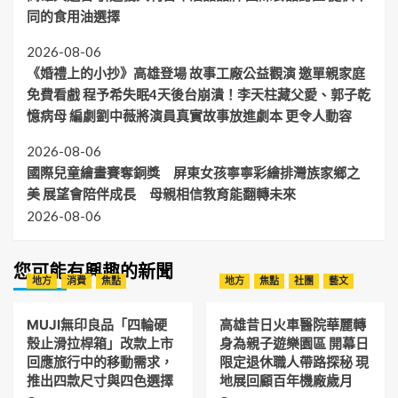
同的食用油選擇
2026-08-06
《婚禮上的小抄》高雄登場 故事工廠公益觀演 邀單親家庭
免費看戲 程予希失眠4天後台崩潰！李天柱藏父愛、郭子乾
憶病母 編劇劉中薇將演員真實故事放進劇本 更令人動容
2026-08-06
國際兒童繪畫賽奪銅獎 屏東女孩寧寧彩繪排灣族家鄉之
美 展望會陪伴成長 母親相信教育能翻轉未來
2026-08-06
您可能有興趣的新聞
地方
消費
焦點
地方
焦點
社團
藝文
MUJI無印良品「四輪硬
高雄昔日火車醫院華麗轉
殼止滑拉桿箱」改款上市
身為親子遊樂園區 開幕日
回應旅行中的移動需求，
限定退休職人帶路探秘 現
推出四款尺寸與四色選擇
地展回顧百年機廠歲月