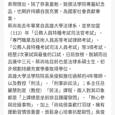
表現傑出。除了恭喜嘉勉，致頒法學院專屬紀念
品，也期許持續自我充實，為國家社會貢獻專
業。
蔡尚祐去年畢業自高雄大學法律系，並參加當
（112）年「公務人員特種考試司法官考試」、
「專門職業及技術人員高等考試律師考試」、
「公務人員特種考試司法人員考試」等3項考試，
經歷2次筆試與最後的口試，日前放榜，脫穎而出
且連中三元。蔡尚祐目前也是法律系碩士生，初
步規劃持續充實學養取得學位。
高雄大學法學院院長吳俊毅擔任過蔡的4年導師，
以及教授「刑法」、「刑事訴訟法」；系主任呂
麗慧則是（教授）「民法」課程，兩人對其印象
都是「上課總是坐前排且踴躍發問」、「熱心參
與班級事物」，加上「尚祐很喜歡打羽球，擁有
運動習慣很重要，放鬆身心培養抗壓韌性」吳俊