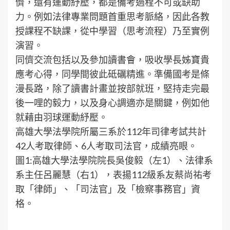
儕，還有運動紓壓，都是備考過程不可或缺助
力。例如法律專業問題首重思考脈絡，因此各教
授課程不缺課，從中學習（思考流程）乃至實例
演習。
同儕交流包括以及參加讀書會，吸收學長姊寶貴
應考心得，同學間彼此砥礪精進。準備國考是條
漫長路，除了讀書計畫並按部就班，堅持走完最
後一哩的毅力，以及身心調適亦是關鍵，例如他
就藉由羽球運動紓壓。
高雄大學法學院所屬三系於112年司律考試共計
42人考取律師、6人考取司法官，成績亮眼。
圖1:高雄大學法學院院長吳俊毅（左1）、法律系
系主任呂麗慧（右1），表揚112級系友蔡尚祐考
取「律師」、「司法官」及「檢察事務官」資
格。