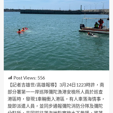
Post Views:
556
【記者吉雄世/高雄報導】3月24日1223時許，南
部分署第一一岸巡隊彌陀漁港安檢所人員於巡查
港區時，發現1車輛衝入港區，有人車落海情事，
旋即派遣人員，並同步通報彌陀消防分隊及彌陀
分駐所，共同前往落海地點實施水下救援，將落