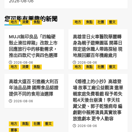
2026-08-06
您可能有興趣的新聞
地方
消費
焦點
地方
焦點
社團
藝文
MUJI無印良品「四輪硬
高雄昔日火車醫院華麗轉
殼止滑拉桿箱」改款上市
身為親子遊樂園區 開幕日
回應旅行中的移動需求，
限定退休職人帶路探秘 現
推出四款尺寸與四色選擇
地展回顧百年機廠歲月
2026-08-06
2026-08-06
地方
消費
焦點
地方
焦點
社團
藝文
高雄大遠百 引進義大利百
《婚禮上的小抄》高雄登
年油品品牌 國際食品認證
場 故事工廠公益觀演 邀單
提供不同的食用油選擇
親家庭免費看戲 程予希失
眠4天後台崩潰！李天柱
2026-08-06
藏父愛、郭子乾憶病母 編
劇劉中薇將演員真實故事
放進劇本 更令人動容
地方
焦點
社團
藝文
2026-08-06
賽事