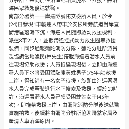
海民眾救起後送就醫。
南部分署第一一岸巡隊彌陀安檢所人員，於今
(24)日發現1車輛連人帶車於安檢所旁航道對岸直
衝港區落海下沉，海巡人員隨即啟動救援機制，
派遣8車21人，並攜帶遙控式動力救生圈等救援
裝備，同步通報彌陀消防分隊、彌陀分駐所派員
及協調當地漁民(林先生)搭載海巡署潛水人員前
往現場協助救援；人員抵達現場後，立即由海巡
署人員下水將受困駕駛座黃姓男子(75年次)救援
上岸，得知尚有一名女子待援，旋即由海巡署潛
水人員完成著裝進行水下搜索及救援，續於13時
許，海巡署潛水人員尋獲受困戴姓女子(45年
次)，即拖帶救援上岸，由彌陀消防分隊後送就醫
實施搶救，後續將由彌陀分駐所協助聯繫家屬及
釐清人車落海原因。