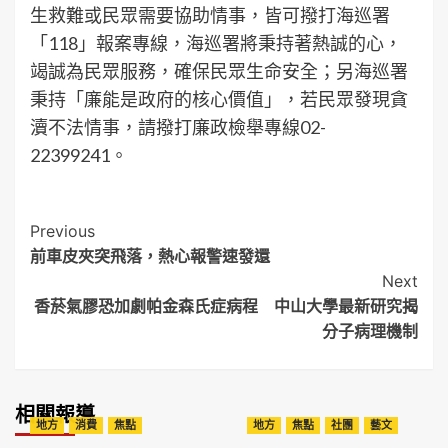
生救難或民眾需要協助情事，皆可撥打海巡署
「118」報案專線，海巡署將秉持著熱誠的心，
竭誠為民眾服務，確保民眾生命安全；另海巡署
秉持「廉能是政府的核心價值」，若民眾發現貪
瀆不法情事，請撥打廉政檢舉專線02-
22399241。
Post
Previous
前車皮夾突飛落，熱心報警速發還
Navigation
Next
香菸氣膠恐加劇帕金森氏症病程 中山大學最新研究揭
分子病理機制
相關報導
地方
消費
焦點
地方
焦點
社團
藝文