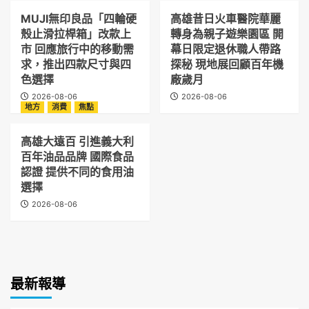
MUJI無印良品「四輪硬
高雄昔日火車醫院華麗
殼止滑拉桿箱」改款上
轉身為親子遊樂園區 開
市 回應旅行中的移動需
幕日限定退休職人帶路
求，推出四款尺寸與四
探秘 現地展回顧百年機
色選擇
廠歲月
2026-08-06
2026-08-06
地方
消費
焦點
高雄大遠百 引進義大利
百年油品品牌 國際食品
認證 提供不同的食用油
選擇
2026-08-06
最新報導