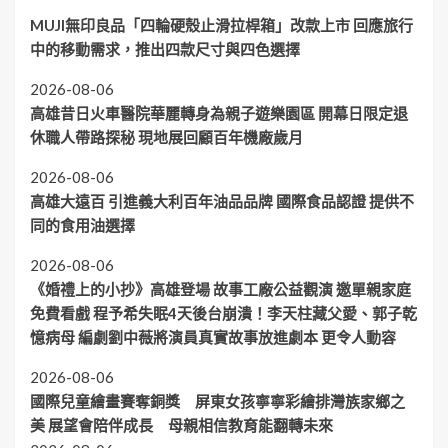
MUJI無印良品「四輪硬殼止滑拉桿箱」改款上市 回應旅行
中的移動需求，推出四款尺寸與四色選擇
2026-08-06
高雄昔日火車醫院華麗轉身為親子遊樂園區 開幕日限定退
休職人帶路探秘 現地展回顧百年機廠歲月
2026-08-06
高雄大遠百 引進義大利百年油品品牌 國際食品認證 提供不
同的食用油選擇
2026-08-06
《婚禮上的小抄》高雄登場 故事工廠公益觀演 邀單親家庭
免費看戲 程予希失眠4天後台崩潰！李天柱藏父愛、郭子乾
憶病母 編劇劉中薇將演員真實故事放進劇本 更令人動容
2026-08-06
國際兒童繪畫賽奪銅獎 屏東女孩寧寧彩繪排灣族家鄉之
美 展望會陪伴成長 母親相信教育能翻轉未來