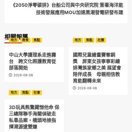
《2050淨零碳排》台船公司與中央研究院 簽署海洋能
技術發展應用MOU加速黑潮發電研發布建
相關報導
地方
教育
焦點
地方
焦點
社團
中山大學護理系走進霧
國際兒童繪畫賽奪銅
台 跨文化照護教育從
獎 屏東女孩寧寧彩繪
部落開始
排灣族家鄉之美 展望會
陪伴成長 母親相信教
2026-08-08
育能翻轉未來
2026-08-08
地方
焦點
社會
3D玩具熊驚藏愷他命 保
三總隊聯手海關偵破走
私毒品案，橋頭地檢指
揮溯源逮雙嫌