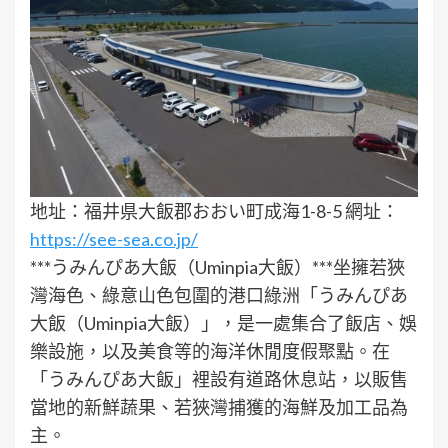
地址：福井県大飯郡おおい町成海1-8-5 網址：
https://see-sea.co.jp/
***うみんぴあ大飯（Uminpia大飯）***坐擁若狹
灣海色、綠意山色包圍的港口綠洲「うみんぴあ
大飯（Uminpia大飯）」，是一處集合了飯店、娛
樂設施，以及美食等的海洋休閒度假聚點。在
「うみんぴあ大飯」裡設有道路休息站，以販售
當地的新鮮蔬果、若狹灣捕獲的海鮮及加工品為
主。