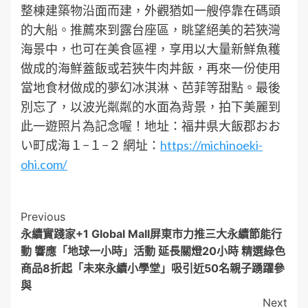
整棟建築物沿面而建，外觀猶如一艘停靠在碼頭
的大船。推薦來到露台座區，眺望絕美的若狹灣
海景中，也可在美食區裡，享用以大量新鮮魚穫
做成的海鮮蓋飯或若狹牛肉丼飯，再來一份使用
當地食材做成的夢幻冰淇淋、芭菲等甜點。最後
別忘了，以波光粼粼的水面為背景，拍下美麗到
此一遊照片為記念喔！地址：福井県大飯郡おお
い町成海１−１−２ 網址：
https://michinoeki-
ohi.com/
Post
Previous
永續實踐家+1 Global Mall屏東市力推三大永續節能行
Navigation
動 響應「地球一小時」活動 延長關燈20小時 精選綠色
商品8折起「未來永續小學堂」吸引近50名親子踴躍參
與
Next