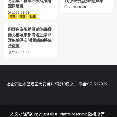
毒品案，橋頭地檢指揮溯
11月值得造訪旅遊城市
源逮雙嫌
2026-08-08
2026-08-08
地方
焦點
社團
因應白海豚颱風 航港局啟
動北部及東部海域近岸12
浬船舶淨空 滯留船舶將依
法處置
2026-08-08
社址:高雄市鹽埕區大安街115號10樓之1 電話:07-5320391
人文財經報Copyright © All rights reserved.版權所有
|