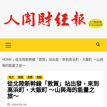
Skip
to
content
Primary
Menu
HOME
從北陸新幹線「敦賀」站出發，來到高浜町・大飯町 ～山與
海的能量之旅～
地方
旅遊
消費
焦點
從北陸新幹線「敦賀」站出發，來到
高浜町・大飯町 ～山與海的能量之
旅～
2024-03-26