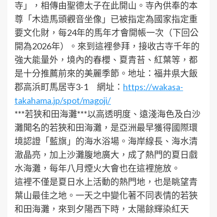
寺」，相傳由聖德太子在此開山。寺內供奉的本
尊「木造馬頭觀音坐像」已被指定為國家指定重
要文化財，每24年的馬年才會開帳一次（下回公
開為2026年）。來到這裡參拜，接收古寺千年的
強大能量外，境內的春櫻、夏青苔、紅葉等，都
是十分推薦前來的美麗季節。地址：福井県大飯
郡高浜町馬居寺3-1 網址：
https://wakasa-
takahama.jp/spot/magoji/
***若狭和田海灘***以高透明度、遠淺海色及白沙
灘聞名的若狹和田海灘，是亞洲最早獲得國際環
境認證「藍旗」的海水浴場。海岸線長、海水清
澈晶亮，加上沙灘腹地廣大，成了熱門的夏日戲
水海灘，每年八月煙火大會也在這裡施放。
這裡不僅是夏日水上活動的熱門地，也是眺望青
葉山最佳之地。一天之中變化著不同表情的若狹
和田海灘，來到夕陽西下時，太陽餘輝染紅天