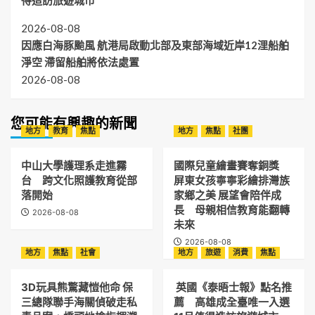
得造訪旅遊城市
2026-08-08
因應白海豚颱風 航港局啟動北部及東部海域近岸12浬船舶
淨空 滯留船舶將依法處置
2026-08-08
您可能有興趣的新聞
地方
教育
焦點
地方
焦點
社團
中山大學護理系走進霧
國際兒童繪畫賽奪銅獎
台 跨文化照護教育從部
屏東女孩寧寧彩繪排灣族
落開始
家鄉之美 展望會陪伴成
長 母親相信教育能翻轉
2026-08-08
未來
2026-08-08
地方
焦點
社會
地方
旅遊
消費
焦點
3D玩具熊驚藏愷他命 保
英國《泰晤士報》點名推
三總隊聯手海關偵破走私
薦 高雄成全臺唯一入選