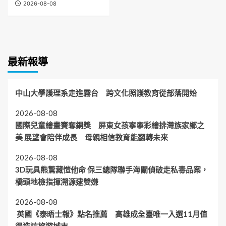
2026-08-08
最新報導
中山大學護理系走進霧台 跨文化照護教育從部落開始
2026-08-08
國際兒童繪畫賽奪銅獎 屏東女孩寧寧彩繪排灣族家鄉之
美 展望會陪伴成長 母親相信教育能翻轉未來
2026-08-08
3D玩具熊驚藏愷他命 保三總隊聯手海關偵破走私毒品案，
橋頭地檢指揮溯源逮雙嫌
2026-08-08
英國《泰晤士報》點名推薦 高雄成全臺唯一入選11月值