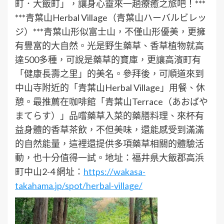
町．大飯町」，讓身心靈來一趟療癒之旅吧！***
***青葉山Herbal Village（青葉山ハーバルビレッ
ジ）***青葉山形似富士山，不僅山形優美，更擁
有豐富的大自然。光是野生藥草、香草植物就高
達500多種，可說是藥草的寶庫，更讓高濱町有
「健康長壽之里」的美名。參拜後，可順道來到
中山寺附近的「青葉山Herbal Village」用餐、休
憩。最推薦在咖啡館「青葉山Terrace（あおばや
まてらす）」品嚐藥草入菜的藥膳料理、來杯有
益身體的香草茶飲，不但美味，還能感受到滿滿
的自然能量，這裡還提供多項藥草相關的體驗活
動，也十分值得一試。地址：福井県大飯郡高浜
町中山2-4 網址：
https://wakasa-
takahama.jp/spot/herbal-village/