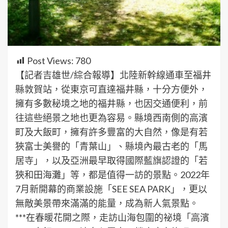
Post Views:
780
【記者吉雄世/綜合報導】北陸新幹線通車至福井
縣敦賀站，從東京可直達福井縣，十分方便外，
擁有多數秘境之地的福井縣，也因交通便利，前
往這些絕景之地也更為容易。縣境西南側的高濱
町及大飯町，擁有許多豐富的大自然，像是有若
狹富士美譽的「青葉山」、縣境內最古老的「馬
居寺」，以及亞洲最早取得國際藍旗認證的「若
狹和田海灘」等，都是值得一訪的景點。2022年
7月新開幕的商業設施「SEE SEA PARK」，更以
無敵美景帶來滿滿的能量，成為新人氣景點。
***在春暖花開之際，走訪山海包圍的祕境「高濱