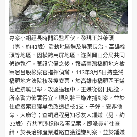
專案小組經長時間跟監埋伏，發現王姓藥頭
（男、約41歲）活動地區遍及屏東長治、高雄橋
頭等地區，因橫跨高屏地區，遂與岡山分局共同
偵辦執行。蒐證完備之後，報請臺灣橋頭地方檢
察署呂股檢察官指揮偵辦，113年3月5日持臺灣
橋頭地方法院核發搜索票，於高雄市橋頭區王嫌
住處拂曉出擊，攻堅過程中，王嫌從後門逃逸，
所幸警力佈署得宜，順利將王嫌逮捕到案，並於
住處搜索查獲黑色改造槍枝1支、子彈、安非他
命、大麻等；查緝過程另知悉友人鍾嫌（男、約
33歲）有共同涉槍砲及毒品案，即派員前往查
緝，於長治鄉產業道路查獲鍾嫌到案，並於鍾嫌