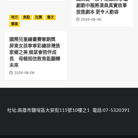
劇劉中薇將演員真實故事
放進劇本 更令人動容
地方
焦點
社團
藝文
2026-08-06
賽事
國際兒童繪畫賽奪銅獎
屏東女孩寧寧彩繪排灣族
家鄉之美 展望會陪伴成
長 母親相信教育能翻轉
未來
2026-08-06
社址:高雄市鹽埕區大安街115號10樓之1 電話:07-5320391