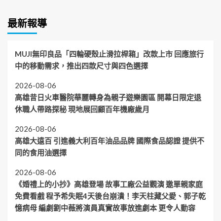
最新報導
MUJI無印良品「四輪硬殼止滑拉桿箱」改款上市 回應旅行
中的移動需求，推出四款尺寸與四色選擇
2026-08-06
高雄昔日火車醫院華麗轉身為親子遊樂園區 開幕日限定退
休職人帶路探秘 現地展回顧百年機廠歲月
2026-08-06
高雄大遠百 引進義大利百年油品品牌 國際食品認證 提供不
同的食用油選擇
2026-08-06
《婚禮上的小抄》高雄登場 故事工廠公益觀演 邀單親家庭
免費看戲 程予希失眠4天後台崩潰！李天柱藏父愛、郭子乾
憶病母 編劇劉中薇將演員真實故事放進劇本 更令人動容