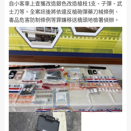
自小客車上查獲改造銀色改造槍枝1支、子彈、武
士刀等。全案訊後將依違反槍砲彈藥刀械條例、
毒品危害防制條例等罪嫌移送橋頭地檢署偵辦。