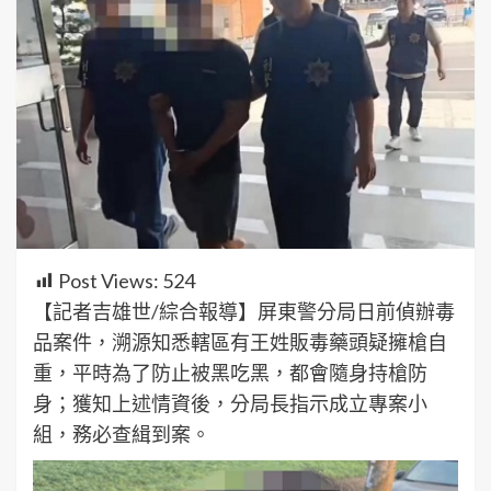
Post Views:
524
【記者吉雄世/綜合報導】屏東警分局日前偵辦毒
品案件，溯源知悉轄區有王姓販毒藥頭疑擁槍自
重，平時為了防止被黑吃黑，都會隨身持槍防
身；獲知上述情資後，分局長指示成立專案小
組，務必查緝到案。