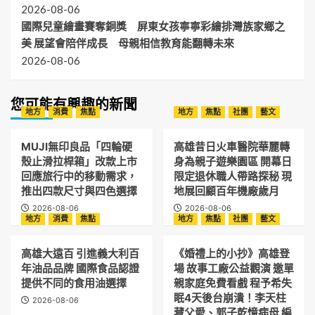
2026-08-06
國際兒童繪畫賽奪銅獎 屏東女孩寧寧彩繪排灣族家鄉之
美 展望會陪伴成長 母親相信教育能翻轉未來
2026-08-06
您可能有興趣的新聞
地方
消費
焦點
地方
焦點
社團
藝文
MUJI無印良品「四輪硬
高雄昔日火車醫院華麗轉
殼止滑拉桿箱」改款上市
身為親子遊樂園區 開幕日
回應旅行中的移動需求，
限定退休職人帶路探秘 現
推出四款尺寸與四色選擇
地展回顧百年機廠歲月
2026-08-06
2026-08-06
地方
消費
焦點
地方
焦點
社團
藝文
高雄大遠百 引進義大利百
《婚禮上的小抄》高雄登
年油品品牌 國際食品認證
場 故事工廠公益觀演 邀單
提供不同的食用油選擇
親家庭免費看戲 程予希失
眠4天後台崩潰！李天柱
2026-08-06
藏父愛、郭子乾憶病母 編