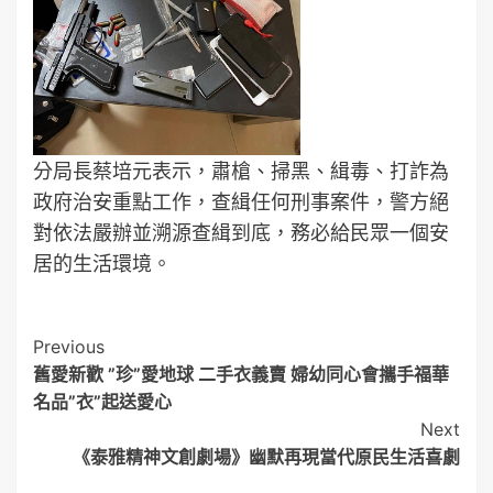
分局長蔡培元表示，肅槍、掃黑、緝毒、打詐為
政府治安重點工作，查緝任何刑事案件，警方絕
對依法嚴辦並溯源查緝到底，務必給民眾一個安
居的生活環境。
Post
Previous
舊愛新歡 ”珍”愛地球 二手衣義賣 婦幼同心會攜手福華
Navigation
名品”衣”起送愛心
Next
《泰雅精神文創劇場》幽默再現當代原民生活喜劇