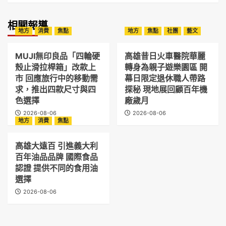
相關報導
地方
消費
焦點
地方
焦點
社團
藝文
MUJI無印良品「四輪硬
高雄昔日火車醫院華麗
殼止滑拉桿箱」改款上
轉身為親子遊樂園區 開
市 回應旅行中的移動需
幕日限定退休職人帶路
求，推出四款尺寸與四
探秘 現地展回顧百年機
色選擇
廠歲月
2026-08-06
2026-08-06
地方
消費
焦點
高雄大遠百 引進義大利
百年油品品牌 國際食品
認證 提供不同的食用油
選擇
2026-08-06