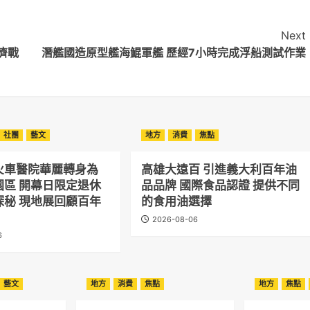
Next
濟戰
潛艦國造原型艦海鯤軍艦 歷經7小時完成浮船測試作業
社團
藝文
地方
消費
焦點
火車醫院華麗轉身為
高雄大遠百 引進義大利百年油
園區 開幕日限定退休
品品牌 國際食品認證 提供不同
探秘 現地展回顧百年
的食用油選擇
2026-08-06
6
藝文
地方
消費
焦點
地方
焦點