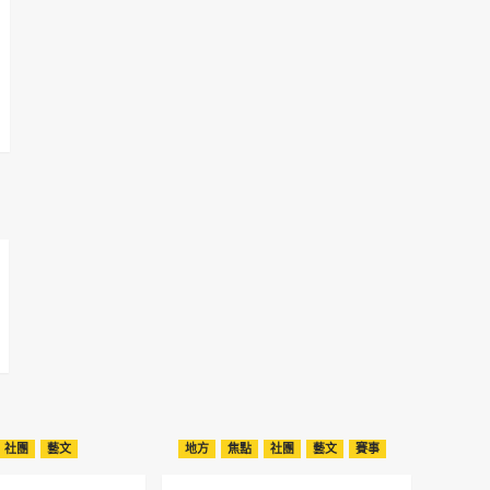
社團
藝文
地方
焦點
社團
藝文
賽事