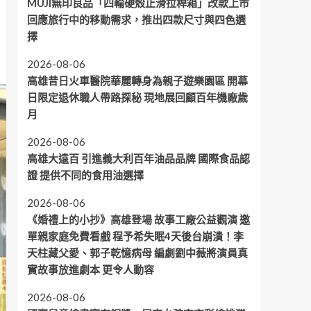
MUJI無印良品「四輪硬殼止滑拉桿箱」改款上市
回應旅行中的移動需求，推出四款尺寸與四色選
擇
2026-08-06
高雄昔日火車醫院華麗轉身為親子遊樂園區 開幕
日限定退休職人帶路探秘 現地展回顧百年機廠歲
月
2026-08-06
高雄大遠百 引進義大利百年油品品牌 國際食品認
證 提供不同的食用油選擇
2026-08-06
《婚禮上的小抄》高雄登場 故事工廠公益觀演 邀
單親家庭免費看戲 程予希失眠4天後台崩潰！李
天柱藏父愛、郭子乾憶病母 編劇劉中薇將演員真
實故事放進劇本 更令人動容
2026-08-06