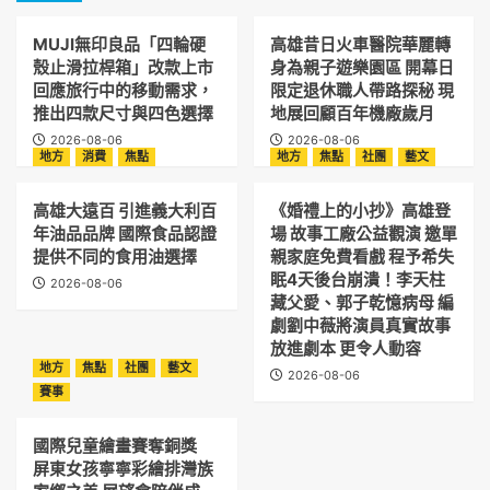
MUJI無印良品「四輪硬
高雄昔日火車醫院華麗轉
殼止滑拉桿箱」改款上市
身為親子遊樂園區 開幕日
回應旅行中的移動需求，
限定退休職人帶路探秘 現
推出四款尺寸與四色選擇
地展回顧百年機廠歲月
2026-08-06
2026-08-06
地方
消費
焦點
地方
焦點
社團
藝文
高雄大遠百 引進義大利百
《婚禮上的小抄》高雄登
年油品品牌 國際食品認證
場 故事工廠公益觀演 邀單
提供不同的食用油選擇
親家庭免費看戲 程予希失
眠4天後台崩潰！李天柱
2026-08-06
藏父愛、郭子乾憶病母 編
劇劉中薇將演員真實故事
放進劇本 更令人動容
地方
焦點
社團
藝文
2026-08-06
賽事
國際兒童繪畫賽奪銅獎
屏東女孩寧寧彩繪排灣族