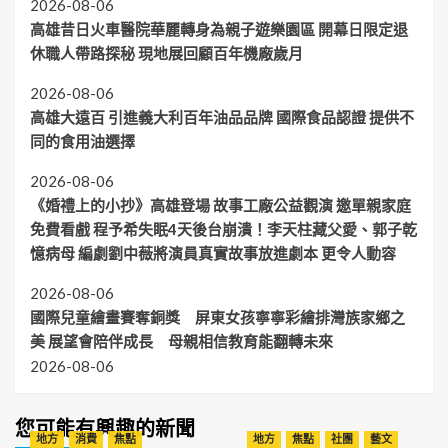
2026-08-06
高雄昔日火車醫院華麗轉身為親子遊樂園區 開幕日限定退
休職人帶路探秘 現地展回顧百年機廠歲月
2026-08-06
高雄大遠百 引進義大利百年油品品牌 國際食品認證 提供不
同的食用油選擇
2026-08-06
《婚禮上的小抄》高雄登場 故事工廠公益觀演 邀單親家庭
免費看戲 程予希失眠4天後台崩潰！李天柱藏父愛、郭子乾
憶病母 編劇劉中薇將演員真實故事放進劇本 更令人動容
2026-08-06
國際兒童繪畫賽奪銅獎 屏東女孩寧寧彩繪排灣族家鄉之
美 展望會陪伴成長 母親相信教育能翻轉未來
2026-08-06
您可能有興趣的新聞
地方
消費
焦點
地方
焦點
社團
藝文