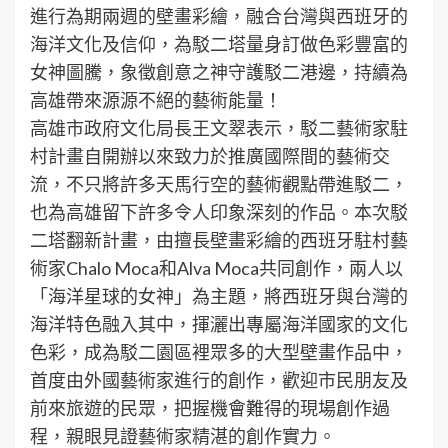
進行為期兩週的壁畫彩繪，融合台灣與西班牙的
海洋文化及信仰，為駁二塔量身訂做色彩豐富的
女神圖騰，象徵創意之神守護駁二港邊，持續為
高雄帶來源源不絕的藝術能量！
高雄市政府文化局長王文翠表示，駁二藝術家駐
村計畫自開辦以來致力於推廣國際間的藝術交
流，不只將許多天馬行空的藝術觀點帶進駁二，
也為高雄留下許多令人印象深刻的作品。本次駁
二塔翻新計畫，由擅長壁畫彩繪的西班牙駐村藝
術家Chalo Moca和Alva Moca共同創作，兩人以
「海洋星球的女神」為主題，將西班牙與台灣的
海洋特色融入其中，揮灑出專屬海洋國家的文化
色彩，成為駁二園區裡眾多的大型壁畫作品中，
首度由外國藝術家進行的創作，歡迎市民朋友及
前來旅遊的民眾，把握機會難得的現場創作過
程，親眼見證藝術家精湛的創作實力。