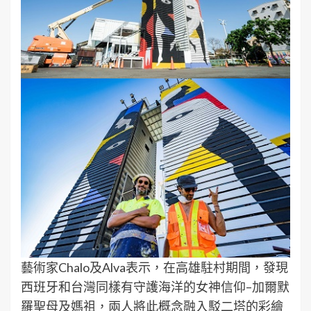
藝術家Chalo及Alva表示，在高雄駐村期間，發現
西班牙和台灣同樣有守護海洋的女神信仰–加爾默
羅聖母及媽祖，兩人將此概念融入駁二塔的彩繪