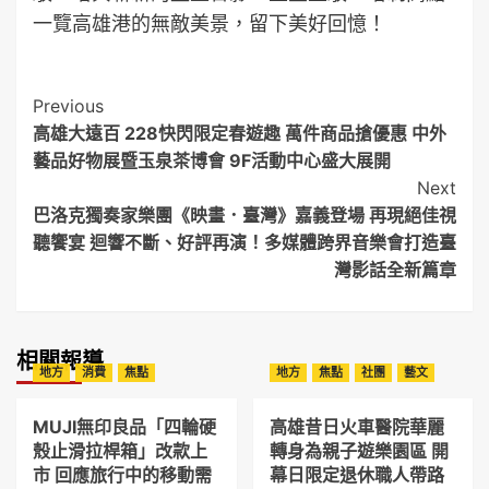
一覽高雄港的無敵美景，留下美好回憶！
Post
Previous
高雄大遠百 228快閃限定春遊趣 萬件商品搶優惠 中外
Navigation
藝品好物展暨玉泉茶博會 9F活動中心盛大展開
Next
巴洛克獨奏家樂團《映畫．臺灣》嘉義登場 再現絕佳視
聽饗宴 迴響不斷、好評再演！多媒體跨界音樂會打造臺
灣影話全新篇章
相關報導
地方
消費
焦點
地方
焦點
社團
藝文
MUJI無印良品「四輪硬
高雄昔日火車醫院華麗
殼止滑拉桿箱」改款上
轉身為親子遊樂園區 開
市 回應旅行中的移動需
幕日限定退休職人帶路