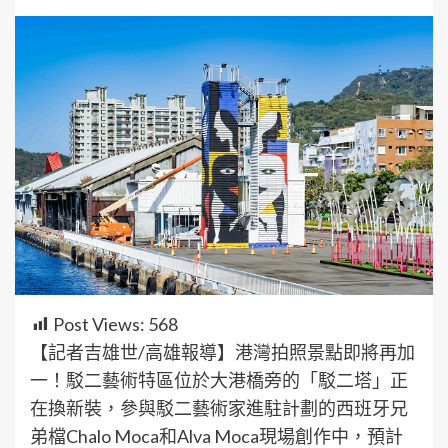
Post Views:
568
【記者吉雄世/高雄報導】港灣拍照景點即將再加
一！駁二藝術特區位於大港橋旁的「駁二塔」正
在換新裝，參與駁二藝術家進駐計劃的西班牙兄
弟檔Chalo Moca和Alva Moca現場創作中，預計