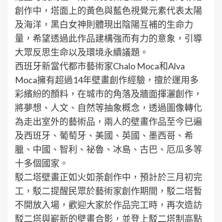
創作中，塔面上的黃色與藍色視覺元素代表太陽
及海洋，黑白女神則體現出陰陽互補的生命力
量，希望透過此作品建構強而有力的意象，引導
大眾反思生命以及環境永續議題。
西班牙新當代都市藝術家Chalo Moca和Alva
Moca擁有超過14年壁畫創作經驗，擅於運用多
彩繽紛的顏料，在城市的角落及牆面揮灑創作，
將夢想、人文、自然等抽象概念，透過圖像轉化
為走出室外的藝術品，兩人的壁畫作品至今已遍
及西班牙、葡萄牙、美國、英國、墨西哥、希
臘、中國、智利、祕魯、冰島、古巴、厄瓜多等
十多個國家。
駁二塔壁畫正如火如荼創作中，預計於三月初完
工，駁二提醒民眾於藝術家創作期間，駁二塔暫
不開放入場，歡迎大家於作品完工時，再次造訪
駁二塔與嶄新的壁畫合影，並登上駁二塔制高點