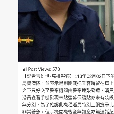
Post Views:
573
【記者吉雄世/高雄報導】113年02月02日
局警備隊，並表示是剛剛載送乘客時留在車上
之下只好交至警察機關由警察連繫發還，潘員
潘員查看手機發現未貼螢幕保護貼亦未有裝設
無分別，為了確認此機種潘員特別上網搜尋比對，
非常著急，但手機開機後全無訊息亦無通話紀