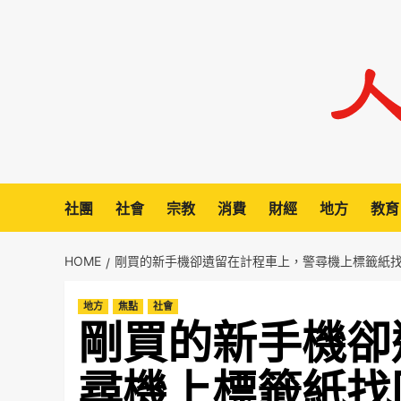
Skip
to
content
社團
社會
宗教
消費
財經
地方
教育
HOME
剛買的新手機卻遺留在計程車上，警尋機上標籤紙
地方
焦點
社會
剛買的新手機卻
尋機上標籤紙找