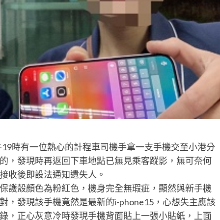
下午19時有一位熱心的計程車司機手拿一支手機交至小港分
的，發現時再返回下車地點已無見乘客蹤影，無可奈何
接收後即設法通知遺失人。
保護殼顏色為粉紅色，機身完全無瑕疵，顯然與新手機
發現該手機竟然是最新的i-phone15，心想失主應該
錄，正心灰意冷時發現手機背面貼上一張小貼紙，上面