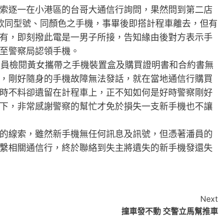
索逐一在小港區的台哥大通信行詢問，果然問到第二店
款同型號、同顏色之手機，事畢後即搭計程車離去，但有
有，即刻撥此電是一男子所接，告知緣由後對方表示手
至警察局認領手機。
潘員檢閱黃女攜帶之手機裝置盒及購買證明書和合約書無
，剛好隨身的手機故障無法發話，就在當地通信行購買
時不料卻遺留在計程車上，正不知如何是好時警察剛好
下，非常感謝警察的幫忙才免於損失一支新手機也不讓
的線索，雖然新手機無任何訊息及訊號，但憑著潘員的
繫相關通信行，終於聯絡到失主將遺失的新手機發還失
Next
撞車發不動 交警立馬幫推車