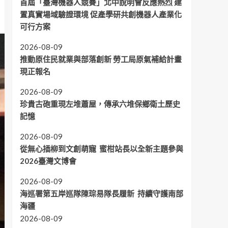
首屆「臺灣機器人競賽」北中說明會反應熱烈 建
置真實場域驗證環境 促產學研共創機器人產業化
可行方案
2026-08-09
推動原住民就業與部落創新 勞工局原氣補給計畫
現正報名
2026-08-09
珍貴古砲重現左堆蕭屋，傳承六堆保鄉衛土歷史
記憶
2026-08-09
從無心插柳到文創萌寵 蜜柑站長以全新主題參與
2026臺灣文博會
2026-08-09
海巡署第五岸巡隊陳琮易隊長履新 持續守護南部
海疆
2026-08-09