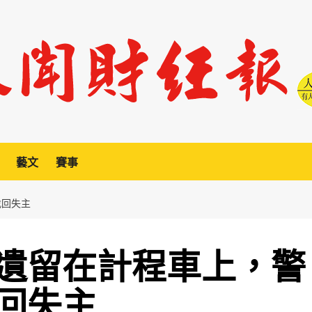
藝文
賽事
找回失主
遺留在計程車上，警
回失主