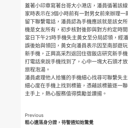
蓋著小印章寫著台哥大小港店，潘員循著該線
家時表示在3個小時前有一對男女前來辦理一
留下聯繫電話，潘員認為手機應該就是該女所
機是女友所有，初步核對後即與對方約定時間
當日下午21時手機失主黃女至分局認領，經
誤後始與領回，黃女向潘員表示因至南部遊玩
新手機，正興高采烈返回住宿飯店研究新手機
打電話來說手機找到了，心中一塊大石頭才放
旅程泡湯。
潘員處理他人拾獲的手機細心找尋可聯繫失主
細心度在手機上找到標籤，憑藉該標籤逐一聯
主手上，熱心服務值得獎勵並讚揚。
Post
Previous
粗心遺落身分證，待警通知始驚覺
Navigation