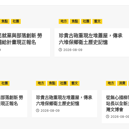
焦點
社團
地方
焦點
社團
藝文
民就業與部落創新 勞
珍貴古砲重現左堆蕭屋，傳承
補給計畫現正報名
六堆保鄉衛土歷史記憶
9
2026-08-09
社團
地方
焦點
社團
藝文
地方
消費
部落創新 勞
珍貴古砲重現左堆蕭屋，傳承
從無心插柳
畫現正報名
六堆保鄉衛土歷史記憶
站長以全新
灣文博會
2026-08-09
2026-08-0