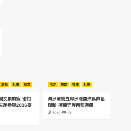
焦點
社團
藝文
地方
焦點
社團
社會
到文創萌寵 蜜柑
海巡署第五岸巡隊陳琮易隊長
主題參與2026臺
履新 持續守護南部海疆
2026-08-09
9