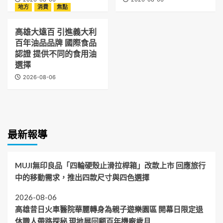
地方
消費
焦點
高雄大遠百 引進義大利
百年油品品牌 國際食品
認證 提供不同的食用油
選擇
2026-08-06
最新報導
MUJI無印良品「四輪硬殼止滑拉桿箱」改款上市 回應旅行
中的移動需求，推出四款尺寸與四色選擇
2026-08-06
高雄昔日火車醫院華麗轉身為親子遊樂園區 開幕日限定退
休職人帶路探秘 現地展回顧百年機廠歲月