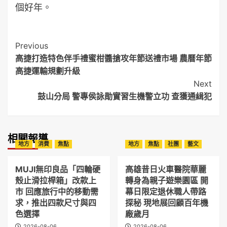
個好年。
Post
Previous
高捷打造特色伴手禮蜜柑醬搶攻年節送禮市場 農曆年節
Navigation
高捷運輸規劃升級
Next
鼓山分局 警專侯詠勛實習生機警立功 查獲通緝犯
相關報導
地方
消費
焦點
地方
焦點
社團
藝文
MUJI無印良品「四輪硬
高雄昔日火車醫院華麗
殼止滑拉桿箱」改款上
轉身為親子遊樂園區 開
市 回應旅行中的移動需
幕日限定退休職人帶路
求，推出四款尺寸與四
探秘 現地展回顧百年機
色選擇
廠歲月
2026-08-06
2026-08-06