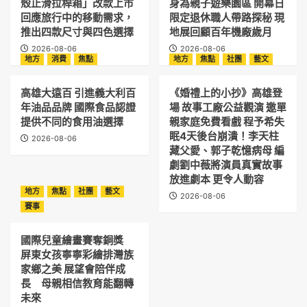
殼止滑拉桿箱」改款上市
身為親子遊樂園區 開幕日
回應旅行中的移動需求，
限定退休職人帶路探秘 現
推出四款尺寸與四色選擇
地展回顧百年機廠歲月
2026-08-06
2026-08-06
地方
消費
焦點
地方
焦點
社團
藝文
高雄大遠百 引進義大利百
《婚禮上的小抄》高雄登
年油品品牌 國際食品認證
場 故事工廠公益觀演 邀單
提供不同的食用油選擇
親家庭免費看戲 程予希失
眠4天後台崩潰！李天柱
2026-08-06
藏父愛、郭子乾憶病母 編
劇劉中薇將演員真實故事
放進劇本 更令人動容
地方
焦點
社團
藝文
2026-08-06
賽事
國際兒童繪畫賽奪銅獎
屏東女孩寧寧彩繪排灣族
家鄉之美 展望會陪伴成
長 母親相信教育能翻轉
未來