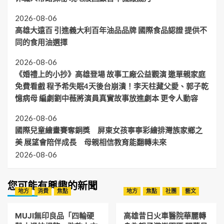
2026-08-06
高雄大遠百 引進義大利百年油品品牌 國際食品認證 提供不
同的食用油選擇
2026-08-06
《婚禮上的小抄》高雄登場 故事工廠公益觀演 邀單親家庭
免費看戲 程予希失眠4天後台崩潰！李天柱藏父愛、郭子乾
憶病母 編劇劉中薇將演員真實故事放進劇本 更令人動容
2026-08-06
國際兒童繪畫賽奪銅獎 屏東女孩寧寧彩繪排灣族家鄉之
美 展望會陪伴成長 母親相信教育能翻轉未來
2026-08-06
您可能有興趣的新聞
地方
消費
焦點
地方
焦點
社團
藝文
MUJI無印良品「四輪硬
高雄昔日火車醫院華麗轉