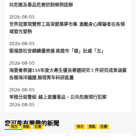
共危險及毒品危害防制條例送辦
2026-08-05
世界冠軍現聲勞工局深愛築夢市集 激勵身心障礙者在各領
域發光發熱
2026-08-05
衛福部社安網績優表揚 高雄市「雄」壯威「五」
2026-08-05
海委會表揚114年度大專生優良專題研究 5 件研究成果涵蓋
各類海洋議題 展現青年科研能量
2026-08-05
苓雅分局警組 線上查獲毒品、公共危險現行犯案
2026-08-05
您可能有興趣的新聞
地方
焦點
社會
地方
焦點
社團