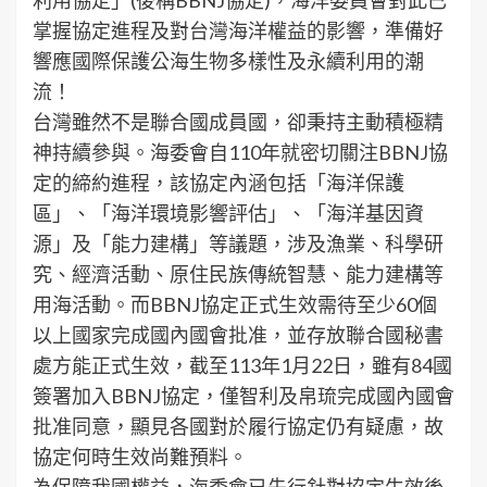
掌握協定進程及對台灣海洋權益的影響，準備好
響應國際保護公海生物多樣性及永續利用的潮
流！
台灣雖然不是聯合國成員國，卻秉持主動積極精
神持續參與。海委會自110年就密切關注BBNJ協
定的締約進程，該協定內涵包括「海洋保護
區」、「海洋環境影響評估」、「海洋基因資
源」及「能力建構」等議題，涉及漁業、科學研
究、經濟活動、原住民族傳統智慧、能力建構等
用海活動。而BBNJ協定正式生效需待至少60個
以上國家完成國內國會批准，並存放聯合國秘書
處方能正式生效，截至113年1月22日，雖有84國
簽署加入BBNJ協定，僅智利及帛琉完成國內國會
批准同意，顯見各國對於履行協定仍有疑慮，故
協定何時生效尚難預料。
為保障我國權益，海委會已先行針對協定生效後