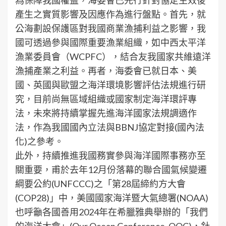
產生之實質影響及因應作為進行盤點。首先，就
公海劃設保護區對我國商業漁捕利益之影響，我
國可透過參與國際重要漁業組織，如中西太平洋
漁業委員會（WCPFC），結合友我國家共維遠洋
漁捕產業之利益。再者，海委會已就日本、美
國、英國與歐盟之海洋環境影響評估法規進行研
究，目前尚無區域組織或國家制定海洋環評專
法，未來將持續掌握先進海洋國家法規調適作
法，作為我國國內立法與BBNJ協定對接(國內法
化)之參考。
此外，持續推進我國務實參與海洋國際事務亦至
關重要，甫於去年12月份落幕的聯合國氣候變遷
綱要公約(UNFCCC)之「第28屆締約方大會
(COP28)」中，美國國家海洋暨大氣總署(NOAA)
也呼籲各國善用2024年在希臘雅典舉辦的「我們
的海洋大會」(Our Ocean Conference, OOC)，針