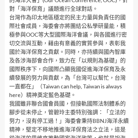
對「海洋保育」議題進行全球對話。
台灣作為印太地區穩定的民主力量與負責任的國
際社會成員，海委會亦將團結公私學研量能，積
極參與OOC等大型國際海洋會議，與各國進行密
切交流與互動，藉由有意義的實質參與，表彰我
國於海洋保育之貢獻。同時，亦持續與國內智庫
及各涉海部會合作，致力在「以規則為基礎」的
國際秩序下，向國際凸顯我國促進海洋保育及永
續發展的努力與貢獻，為「台灣可以幫忙，台灣
一直都在」（Taiwan can help, Taiwan is always
here）精神奠定藍色基礎。
我國雖非聯合國會員國，但接軌國際法制體系的
腳步從未停止，管碧玲主委特別強調：「立法的
努力，沒有停工過！」海委會秉持BBNJ海洋永續
精神，堅定不移地推進海洋保育法之立法，這是
從海洋的思維來推動國家海洋政策，也就是說海