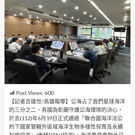
Post Views:
600
【記者吉雄世/高雄報導】公海占了我們星球海洋
的三分之二，各國為彰顯守護公海環境的決心，
於去(112)年6月19日正式通過「聯合國海洋法公
約下國家管轄外區域海洋生物多樣性保育及永續
利用協定」(後稱BBNJ協定)，海洋委員會對此已