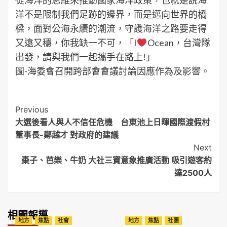
洋不是限制我們足跡的邊界，而是邁向世界的橋
樑，面對公海永續的潮流，守護海洋之路要走得
又遠又穩，你我缺一不可，「I
Ocean，台灣隊
出發，請與我們一起攜手在路上!」
圖-海委會召開跨部會會議討論因應作為及影響。
Post
Previous
大選後看人與人不信任危機 台東池上日暉國際渡假村
Navigation
董事長-鄭越才 對政府的建議
Next
棗子、芭樂、牛奶 大社三寶意象推廣活動 吸引遊客約
達2500人
相關報導
地方
焦點
社會
地方
焦點
社團