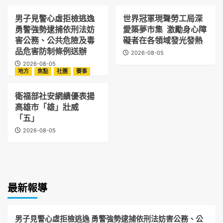
男子見警心虛拒檢逃逸
世界冠軍現聲勞工局深
勇警強勢逮捕依刑法妨
愛築夢市集 激勵身心障
害公務、公共危險及毒
礙者在各領域發光發熱
品危害防制條例送辦
2026-08-05
2026-08-05
地方
焦點
社團
賽事
衛福部社安網績優表揚
高雄市「雄」壯威
「五」
2026-08-05
最新報導
男子見警心虛拒檢逃逸 勇警強勢逮捕依刑法妨害公務、公