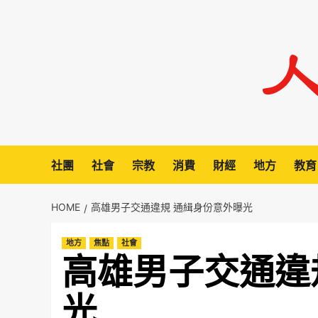
Skip
to
content
社團
社會
宗教
消費
財經
地方
教育
HOME
高雄男子交通違規 通緝身份意外曝光
地方
焦點
社會
高雄男子交通違
光