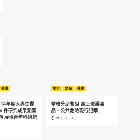
社團
地方
焦點
社會
114年度大專生優
苓雅分局警組 線上查獲毒
5 件研究成果涵蓋
品、公共危險現行犯案
題 展現青年科研能
2026-08-05
5