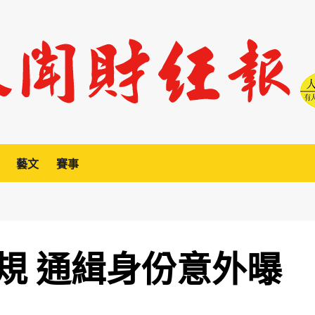
藝文
賽事
規 通緝身份意外曝