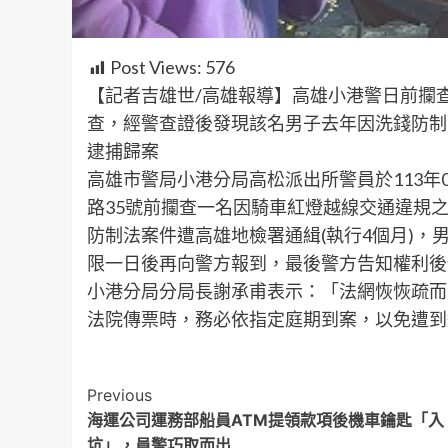
Post Views:
576
【記者吉雄世/高雄報導】高雄小港警日前攔
查，經警查證後發現該名男子去年因洗錢防制
逮捕歸案
高雄市警局小港分局高松派出所警員於113年
路35號前攔查一名因騎車紅燈越線交通違規
防制法案件遭高雄地檢署通緝(執行4個月)
限一日後再向警方報到，最後警方告知權利後
小港分局分局長謝承甫表示：「法網恢恢疏而
法院傳票時，務必依指定庭期到案，以免遭到
Post
Previous
海運公司運務部船員ATM提領款項後機車鑰匙「入
Navigation
坑」，員警巧取而出