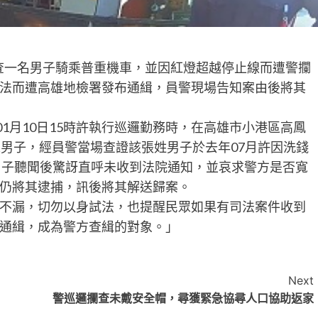
查一名男子騎乘普重機車，並因紅燈超越停止線而遭警攔
法而遭高雄地檢署發布通緝，員警現場告知案由後將其
01月10日15時許執行巡邏勤務時，在高雄市小港區高鳳
之男子，經員警當場查證該張姓男子於去年07月許因洗錢
，男子聽聞後驚訝直呼未收到法院通知，並哀求警方是否寬
仍將其逮捕，訊後將其解送歸案。
不漏，切勿以身試法，也提醒民眾如果有司法案件收到
通緝，成為警方查緝的對象。」
Next
警巡邏攔查未戴安全帽，尋獲緊急協尋人口協助返家