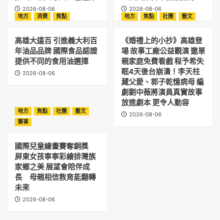
2026-08-06
2026-08-06
地方
消費
焦點
地方
焦點
社團
藝文
高雄大遠百 引進義大利百
《婚禮上的小抄》高雄登
年油品品牌 國際食品認證
場 故事工廠公益觀演 邀單
提供不同的食用油選擇
親家庭免費看戲 程予希失
眠4天後台崩潰！李天柱
2026-08-06
藏父愛、郭子乾憶病母 編
劇劉中薇將演員真實故事
放進劇本 更令人動容
地方
焦點
社團
藝文
2026-08-06
賽事
國際兒童繪畫賽奪銅獎
屏東女孩寧寧彩繪排灣族
家鄉之美 展望會陪伴成
長 母親相信教育能翻轉
未來
2026-08-06