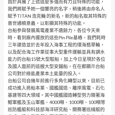
由於具備了上述這麼多強而有力且特殊的功能，
我們將賦予她一個響亮的名字，稍後將由命名人
賦予TITAN 浩克輪 的新名，新的船名取其特殊的
普世通曉意義，以彰顯其特殊的功能。
台船參與發展風電產業不遺餘力，各位今天來
時，看到廠內擺放的這些Pin Pile基樁、我們耗時
三年建造並於去年投入海事工程的環海翡翠輪，
以及配合海工作業從事大型重件運輸並具有調水
能力的台船15號大型駁船，加上今日呈現於各位
及國人面前的這艘大型安錨船，在在都顯示台船
公司對於綠能產業本土能量的投入。
台船公司自幾年前進行多角化轉型以來，目前已
成功進入商船本業、國艦國造、離岸風電、石化
基建等四大領域。其中國艦國造轉型努力隨著海
鯤軍艦及玉山軍艦、4000噸、1000噸、100噸等
巡防艦艇和科技部海洋研究船、關務署巡緝艇的