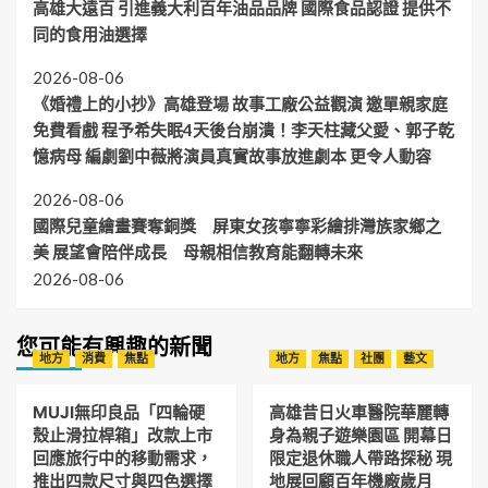
高雄大遠百 引進義大利百年油品品牌 國際食品認證 提供不
同的食用油選擇
2026-08-06
《婚禮上的小抄》高雄登場 故事工廠公益觀演 邀單親家庭
免費看戲 程予希失眠4天後台崩潰！李天柱藏父愛、郭子乾
憶病母 編劇劉中薇將演員真實故事放進劇本 更令人動容
2026-08-06
國際兒童繪畫賽奪銅獎 屏東女孩寧寧彩繪排灣族家鄉之
美 展望會陪伴成長 母親相信教育能翻轉未來
2026-08-06
您可能有興趣的新聞
地方
消費
焦點
地方
焦點
社團
藝文
MUJI無印良品「四輪硬
高雄昔日火車醫院華麗轉
殼止滑拉桿箱」改款上市
身為親子遊樂園區 開幕日
回應旅行中的移動需求，
限定退休職人帶路探秘 現
推出四款尺寸與四色選擇
地展回顧百年機廠歲月