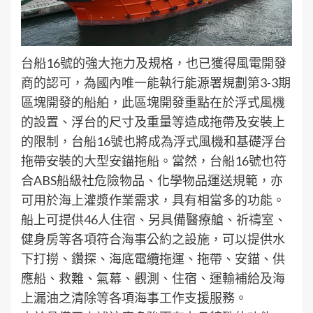
台船16號的強大拖力及規格，也已獲得風電開發
商的認可，為國內唯一能執行能源署規劃第3-3期
區塊開發的船舶，此區塊開發重點在於浮式風機
的設置、浮台的尺寸及重量等造成拖帶及安裝上
的限制，台船16號也將成為浮式風機和基礎浮台
拖帶安裝的大型安錨拖船。當然，台船16號也符
合ABS船級社危險物品、化學物品運送規範，亦
可用於海上灌漿作業需求，具有相當多的功能。
船上可提供46人住宿、另具備醫療艙、祈禱室、
健身房等各項符合海事公約之設施，可以提供水
下打撈、鑽探、海底電纜拖運、拖帶、安錨、供
應船、救難、氣幕、觀測、住宿、運輸補給及海
上漏油之清除等各項海事工作支援服務。