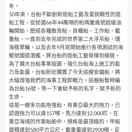
年。
50年來，台船不斷創新造船工藝及富挑戰性的造
船工程，從民國66年44萬噸的柏瑪奮進號超級油
輪開始，歷經各種散貨船、貨櫃船、工作船、載
重船，一直到去年完成的世界第二大浮吊船，環
海翡翠輪，以及去年9月底開始進行各項測試的海
鯤號國造潛艦，將台船的造船工藝發揮到極致。
為了擴大台船事業版圖，強化台船海上施工的能
力及能量，台船新近購置了今天這艘安錨船，將
大幅增強我們的海事工程即戰力。這艘船暫時編
為台船16號，等一下會給予新的名字，賦予新的
生命。
這是一艘多功能拖曳船，有東亞最大的拖力，已
認證拖力可以達157噸，馬力達到12,000匹，在
東亞海域的作業船舶中，規格是最頂級的。甲板
面積達到580平方公尺，載重量達到2900噸，足