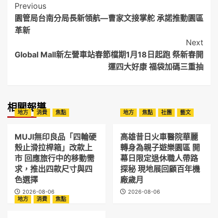
Post
Previous
園管局台南分局長新領航—曹家文接掌舵 承諾推動園區
Navigation
革新
Next
Global Mall新左營車站春節檔期1月18日起跑 祭新春開
運四大好康 福袋加碼三重抽
相關報導
地方
消費
焦點
地方
焦點
社團
藝文
MUJI無印良品「四輪硬
高雄昔日火車醫院華麗
殼止滑拉桿箱」改款上
轉身為親子遊樂園區 開
市 回應旅行中的移動需
幕日限定退休職人帶路
求，推出四款尺寸與四
探秘 現地展回顧百年機
色選擇
廠歲月
2026-08-06
2026-08-06
地方
消費
焦點