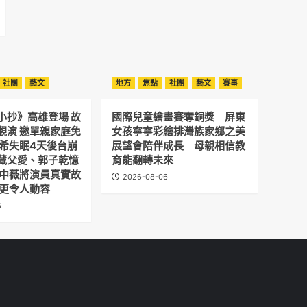
社團
藝文
地方
焦點
社團
藝文
賽事
小抄》高雄登場 故
國際兒童繪畫賽奪銅獎 屏東
觀演 邀單親家庭免
女孩寧寧彩繪排灣族家鄉之美
予希失眠4天後台崩
展望會陪伴成長 母親相信教
藏父愛、郭子乾憶
育能翻轉未來
劉中薇將演員真實故
2026-08-06
 更令人動容
6