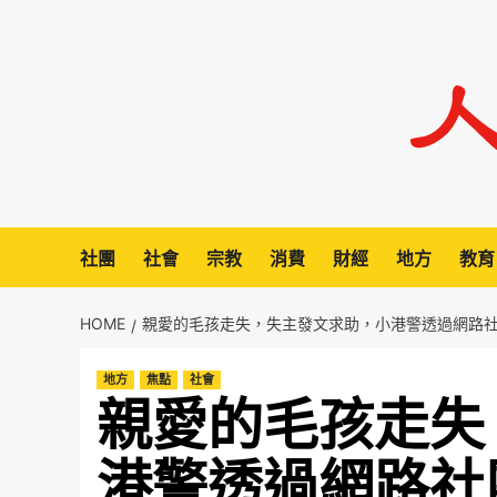
Skip
to
content
社團
社會
宗教
消費
財經
地方
教育
HOME
親愛的毛孩走失，失主發文求助，小港警透過網路
地方
焦點
社會
親愛的毛孩走失
港警透過網路社