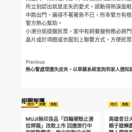
所立刻認出就是走失的愛犬，感動得熱淚盈眶
中跑出門，遍尋不著著急不已，所幸警方有根
警方熱心幫助。
小港分局提醒民眾，家中有飼養寵物務必將門
晶片或於項圈或衣服別上聯繫方式，方便民眾
Post
Previous
熱心警處理遺失皮夾，以車籍系統查詢到家人通知
Navigation
相關報導
地方
消費
焦點
地方
焦點
MUJI無印良品「四輪硬殼止滑
高雄昔日
拉桿箱」改款上市 回應旅行中
親子遊樂