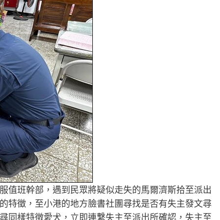
服值班幹部，遇到民眾將疑似走失的馬爾濟斯拾至派出
的特徵，至小港的地方臉書社團尋找是否有失主發文尋
尋同樣特徵愛犬，立即連繫失主至派出所確認，失主至