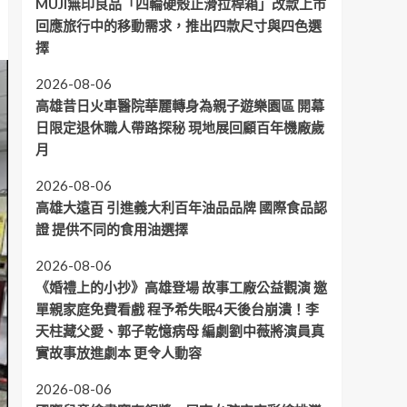
MUJI無印良品「四輪硬殼止滑拉桿箱」改款上市
回應旅行中的移動需求，推出四款尺寸與四色選
擇
2026-08-06
高雄昔日火車醫院華麗轉身為親子遊樂園區 開幕
日限定退休職人帶路探秘 現地展回顧百年機廠歲
月
2026-08-06
高雄大遠百 引進義大利百年油品品牌 國際食品認
證 提供不同的食用油選擇
2026-08-06
《婚禮上的小抄》高雄登場 故事工廠公益觀演 邀
單親家庭免費看戲 程予希失眠4天後台崩潰！李
天柱藏父愛、郭子乾憶病母 編劇劉中薇將演員真
實故事放進劇本 更令人動容
2026-08-06