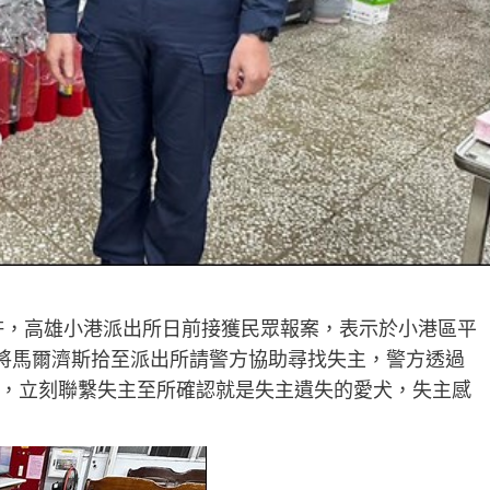
1時許，高雄小港派出所日前接獲民眾報案，表示於小港區平
眾將馬爾濟斯拾至派出所請警方協助尋找失主，警方透過
，立刻聯繫失主至所確認就是失主遺失的愛犬，失主感