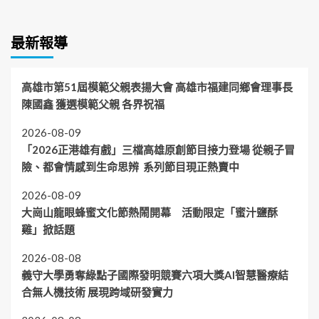
最新報導
高雄市第51屆模範父親表揚大會 高雄市福建同鄉會理事長
陳國鑫 獲選模範父親 各界祝福
2026-08-09
「2026正港雄有戲」三檔高雄原創節目接力登場 從親子冒
險、都會情感到生命思辨 系列節目現正熱賣中
2026-08-09
大崗山龍眼蜂蜜文化節熱鬧開幕 活動限定「蜜汁鹽酥
雞」掀話題
2026-08-08
義守大學勇奪綠點子國際發明競賽六項大獎AI智慧醫療結
合無人機技術 展現跨域研發實力