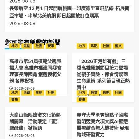
2026-08-08
長榮航空 12 月1 日起開航桃園－印度德里直飛航線 拓展南
亞市場、串聯北美航網 即日起開放訂位購票
2026-08-08
您可能有興趣的新聞
地方
焦點
社團
賽事
地方
焦點
社團
藝文
高雄市第51屆模範父親表
「2026正港雄有戲」三
揚大會 高雄市福建同鄉會
檔高雄原創節目接力登場
理事長陳國鑫 獲選模範父
從親子冒險、都會情感到
親 各界祝福
生命思辨 系列節目現正熱
賣中
2026-08-09
地方
消費
焦點
社團
地方
教育
焦點
社團
2026-08-09
賽事
賽事
大崗山龍眼蜂蜜文化節熱
義守大學勇奪綠點子國際
鬧開幕 活動限定「蜜汁
發明競賽六項大獎AI智慧
鹽酥雞」掀話題
醫療結合無人機技術 展現
跨域研發實力
2026-08-08