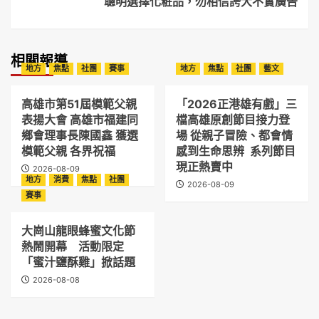
聰明選擇化粧品，勿相信誇大不實廣告
相關報導
地方
焦點
社團
賽事
地方
焦點
社團
藝文
高雄市第51屆模範父親
「2026正港雄有戲」三
表揚大會 高雄市福建同
檔高雄原創節目接力登
鄉會理事長陳國鑫 獲選
場 從親子冒險、都會情
模範父親 各界祝福
感到生命思辨 系列節目
現正熱賣中
2026-08-09
地方
消費
焦點
社團
2026-08-09
賽事
大崗山龍眼蜂蜜文化節
熱鬧開幕 活動限定
「蜜汁鹽酥雞」掀話題
2026-08-08