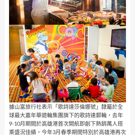
據山富旅行社表示「歌詩達莎倫娜號」隸屬於全
球最大嘉年華遊輪集團旗下的歌詩達郵輪，去年
9-10月期間於高雄港首次開航即創下熱銷萬人搭
乘盛況佳績，今年3月春季期間特別於高雄港再次