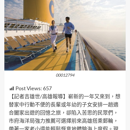
00012794
Post Views:
657
【記者吉雄世/高雄報導】嶄新的一年又來到，想
替家中行動不便的長輩或年幼的子女安排一趟適
合闔家出遊的回憶之旅，卻陷入苦思的民眾們，
市府海洋局強力推薦可選擇前來高雄搭乘郵輪，
帶著一家老小還能輕鬆愜意地體驗海上度假。現