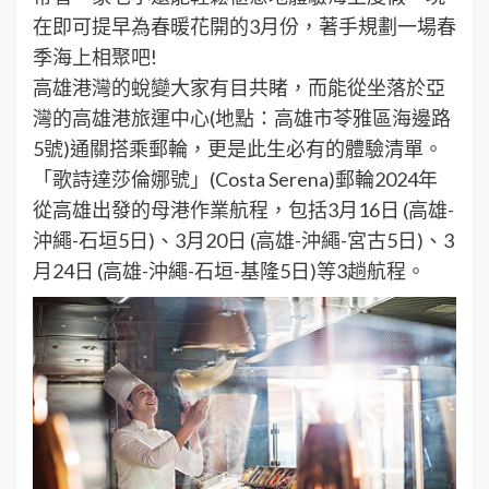
在即可提早為春暖花開的3月份，著手規劃一場春
季海上相聚吧!
高雄港灣的蛻變大家有目共睹，而能從坐落於亞
灣的高雄港旅運中心(地點：高雄市苓雅區海邊路
5號)通關搭乘郵輪，更是此生必有的體驗清單。
「歌詩達莎倫娜號」(Costa Serena)郵輪2024年
從高雄出發的母港作業航程，包括3月16日 (高雄-
沖繩-石垣5日)、3月20日 (高雄-沖繩-宮古5日)、3
月24日 (高雄-沖繩-石垣-基隆5日)等3趟航程。