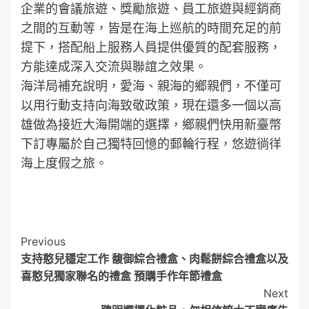
企業的會議旅遊、獎勵旅遊、員工旅遊與經銷商
之間的互動等，皆是在海上巡航的時間充足的前
提下，搭配船上服務人員提供優質的配套服務，
方能達成深入交流與聯誼之效果。
海洋局補充說明，愛海、親海的鄉親們，不僅可
以用行動支持向海致敬政策，現在還多一個以高
雄做為接近大海開端的選擇，鄉親們快用新臺幣
下訂專屬於自己獨特回憶的郵輪行程，悠遊徜徉
海上度假之旅。
Post
Previous
支持憨兒穩定工作 馥御綜合禮盒、肉鬆餅綜合禮盒以及
Navigation
喜憨兒獨家聯名的禮盒 預購手作年節禮盒
Next