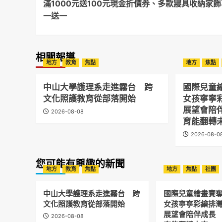
滿1000元送100元現金折價券、多款寢具收納家
一送一
相關報導
地方
教育
焦點
地方
焦點
中山大學護理系走進霧台 跨
國際兒童
文化照護教育從部落開始
女孩寧寧
展望會陪
2026-08-08
育能翻轉
2026-08-0
您可能有興趣的新聞
地方
教育
焦點
地方
焦點
社團
中山大學護理系走進霧台 跨
國際兒童繪畫賽
文化照護教育從部落開始
女孩寧寧彩繪排
展望會陪伴成長
2026-08-08