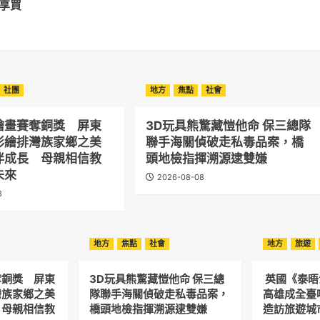
飾享買
社團
地方
焦點
社會
繪畫賽奪銅獎 屏東
3D玩具熊驚藏愷他命 保三總隊
彩繪排灣族家鄉之美
聯手海關偵破走私毒品案，橋
伴成長 母親相信教
頭地檢指揮溯源逮雙嫌
未來
2026-08-08
8
地方
焦點
社會
地方
旅遊
奪銅獎 屏東
3D玩具熊驚藏愷他命 保三總
英國《泰
灣族家鄉之美
隊聯手海關偵破走私毒品案，
高雄成全臺
 母親相信教
橋頭地檢指揮溯源逮雙嫌
造訪旅遊城