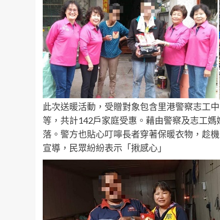
此次送暖活動，受贈對象包含里港警察志工中
等，共計142戶家庭受惠。藉由警察及志工
落。警方也貼心叮嚀長者穿著保暖衣物，趁機
宣導，民眾紛紛表示「揪感心」