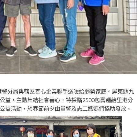
港警分局與轄區善心企業聯手送暖給弱勢家庭。屏東縣九
公益，主動集結社會善心，特採購2500包壽麵給里港分
公益活動，於春節前夕由員警及志工媽媽們協助發放。