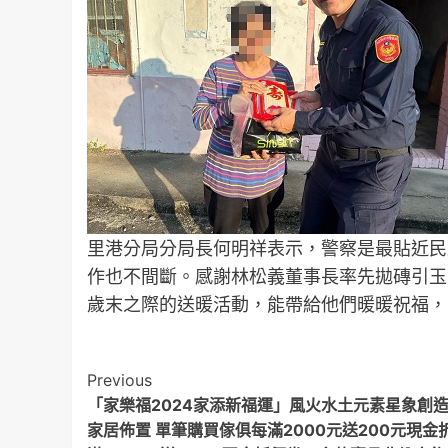
里港分局分局長何明祥表示，警察是最貼近民
作也不間斷。感謝林松義董事長率先拋磚引玉
歲末之際的送暖活動，能帶給他們暖暖祝福，
Post
Previous
「家樂福2024家添新福運」風火水土元素星象創
Navigation
家居佈置 單筆購買傢俱每滿2000元送200元現金