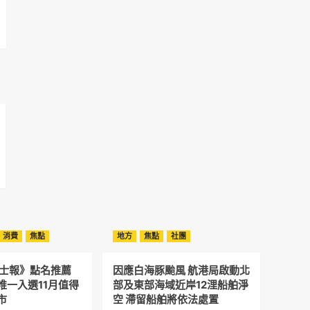
消費
焦點
地方
焦點
社團
晤士報》點名推薦
因應白海豚颱風 航港局啟動北
唯一入選11月值得
部及東部海域近岸12浬船舶淨
市
空 滯留船舶將依法處置