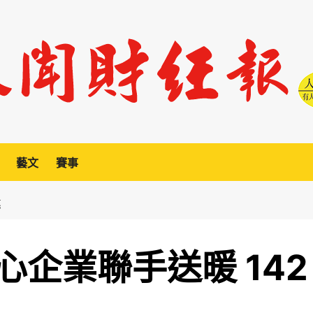
藝文
賽事
惠
企業聯手送暖 142