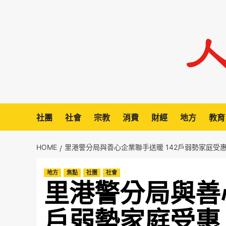
Skip
to
content
社團
社會
宗教
消費
財經
地方
教育
HOME
里港警分局與善心企業聯手送暖 142戶弱勢家庭受
地方
焦點
社團
社會
里港警分局與善心
戶弱勢家庭受惠