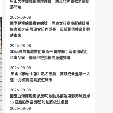
中山大學護理系走進霧台 跨文化照護教育從部
落開始
2026-08-08
國際兒童繪畫賽奪銅獎 屏東女孩寧寧彩繪排灣
族家鄉之美 展望會陪伴成長 母親相信教育能翻
轉未來
2026-08-08
3D玩具熊驚藏愷他命 保三總隊聯手海關偵破走
私毒品案，橋頭地檢指揮溯源逮雙嫌
2026-08-08
英國《泰晤士報》點名推薦 高雄成全臺唯一入
選11月值得造訪旅遊城市
2026-08-08
因應白海豚颱風 航港局啟動北部及東部海域近岸
12浬船舶淨空 滯留船舶將依法處置
2026-08-08