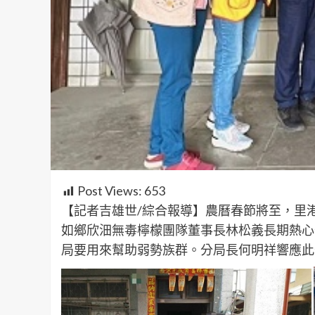
Post Views:
653
【記者吉雄世/綜合報導】農曆春節將至，里
如鄉欣沺無毒檸檬團隊董事長林松義長期熱心
局要用來幫助弱勢族群。分局長何明祥響應此