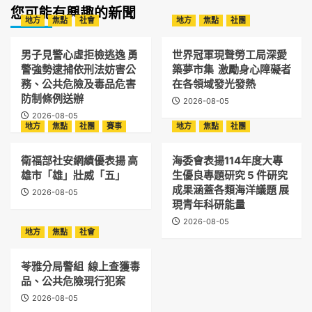
您可能有興趣的新聞
地方
焦點
社會
地方
焦點
社團
男子見警心虛拒檢逃逸 勇
世界冠軍現聲勞工局深愛
警強勢逮捕依刑法妨害公
築夢市集 激勵身心障礙者
務、公共危險及毒品危害
在各領域發光發熱
防制條例送辦
2026-08-05
2026-08-05
地方
焦點
社團
賽事
地方
焦點
社團
衛福部社安網績優表揚 高
海委會表揚114年度大專
雄市「雄」壯威「五」
生優良專題研究 5 件研究
成果涵蓋各類海洋議題 展
2026-08-05
現青年科研能量
2026-08-05
地方
焦點
社會
苓雅分局警組 線上查獲毒
品、公共危險現行犯案
2026-08-05