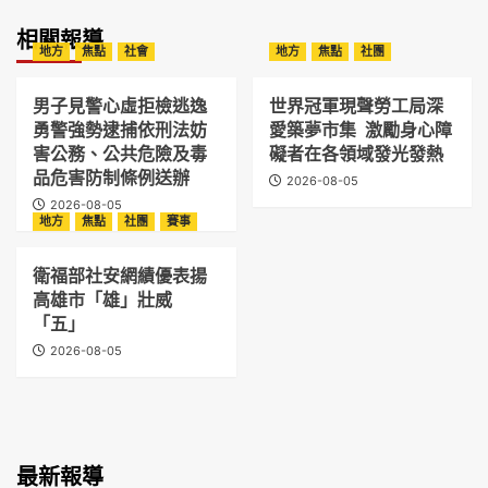
相關報導
地方
焦點
社會
地方
焦點
社團
男子見警心虛拒檢逃逸
世界冠軍現聲勞工局深
勇警強勢逮捕依刑法妨
愛築夢市集 激勵身心障
害公務、公共危險及毒
礙者在各領域發光發熱
品危害防制條例送辦
2026-08-05
2026-08-05
地方
焦點
社團
賽事
衛福部社安網績優表揚
高雄市「雄」壯威
「五」
2026-08-05
最新報導