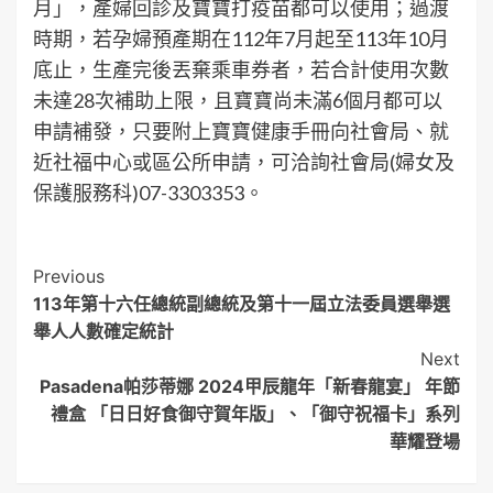
月」，產婦回診及寶寶打疫苗都可以使用；過渡
時期，若孕婦預產期在112年7月起至113年10月
底止，生產完後丟棄乘車券者，若合計使用次數
未達28次補助上限，且寶寶尚未滿6個月都可以
申請補發，只要附上寶寶健康手冊向社會局、就
近社福中心或區公所申請，可洽詢社會局(婦女及
保護服務科)07-3303353。
Post
Previous
113年第十六任總統副總統及第十一屆立法委員選舉選
Navigation
舉人人數確定統計
Next
Pasadena帕莎蒂娜 2024甲辰龍年「新春龍宴」 年節
禮盒 「日日好食御守賀年版」、「御守祝福卡」系列
華耀登場