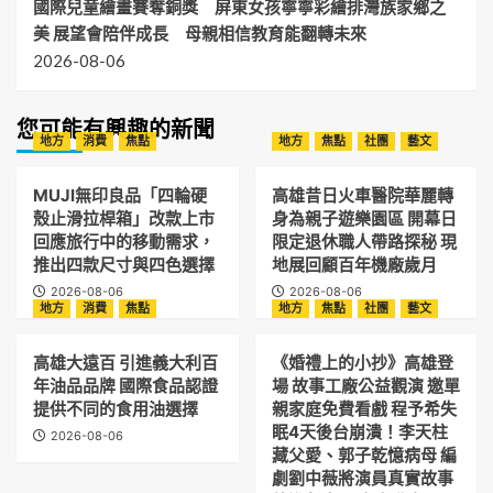
國際兒童繪畫賽奪銅獎 屏東女孩寧寧彩繪排灣族家鄉之
美 展望會陪伴成長 母親相信教育能翻轉未來
2026-08-06
您可能有興趣的新聞
地方
消費
焦點
地方
焦點
社團
藝文
MUJI無印良品「四輪硬
高雄昔日火車醫院華麗轉
殼止滑拉桿箱」改款上市
身為親子遊樂園區 開幕日
回應旅行中的移動需求，
限定退休職人帶路探秘 現
推出四款尺寸與四色選擇
地展回顧百年機廠歲月
2026-08-06
2026-08-06
地方
消費
焦點
地方
焦點
社團
藝文
高雄大遠百 引進義大利百
《婚禮上的小抄》高雄登
年油品品牌 國際食品認證
場 故事工廠公益觀演 邀單
提供不同的食用油選擇
親家庭免費看戲 程予希失
眠4天後台崩潰！李天柱
2026-08-06
藏父愛、郭子乾憶病母 編
劇劉中薇將演員真實故事