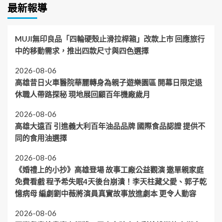
最新報導
MUJI無印良品「四輪硬殼止滑拉桿箱」改款上市 回應旅行
中的移動需求，推出四款尺寸與四色選擇
2026-08-06
高雄昔日火車醫院華麗轉身為親子遊樂園區 開幕日限定退
休職人帶路探秘 現地展回顧百年機廠歲月
2026-08-06
高雄大遠百 引進義大利百年油品品牌 國際食品認證 提供不
同的食用油選擇
2026-08-06
《婚禮上的小抄》高雄登場 故事工廠公益觀演 邀單親家庭
免費看戲 程予希失眠4天後台崩潰！李天柱藏父愛、郭子乾
憶病母 編劇劉中薇將演員真實故事放進劇本 更令人動容
2026-08-06