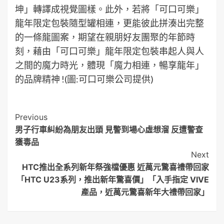
坤」轉譯成視覺圖樣。此外，若將「可口可樂」
龍年限定包裝隨型罐相連，更能彼此拼湊出完整
的一條龍圖案，期望在親朋好友團聚的年節時
刻，藉由「可口可樂」龍年限定包裝串起人與人
之間的魔力時光，體現「魔力相連，暢享龍年」
的品牌精神 !(圖:可口可樂公司提供)
Post
Previous
男子行車糾紛為朋友出頭 見警到場心虛想溜 反遭警查
Navigation
獲毒品
Next
HTC推出全系列新年祭強檔優惠 近萬元驚喜禮帶回家
「HTC U23系列，推出新年驚喜價」「入手指定 VIVE
產品，近萬元驚喜新年大禮帶回家」