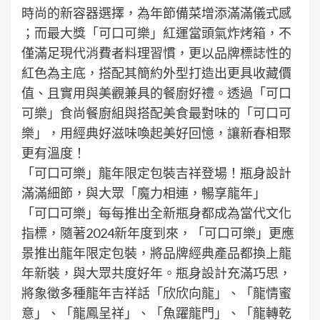
時尚的新容器選擇，為年節備菜增添滿滿儀式感
；而最大獎「可口可樂」紅運當頭氣炸烤箱，不
僅滿足現代消費者料理習慣，更以品牌標誌性的
紅色為主底，搭配其簡約外型打造出更具收藏價
值、且實用與美觀兼具的餐廚好禮。透過「可口
可樂」食尚餐廚組與搭配美食最對味的「可口可
樂」，用經典好滋味喚起美好回憶，讓新春相聚
更有溫度！
「可口可樂」龍年限定包裝吉祥登場！瓶身設計
滿滿細節，與大眾「魔力相連，暢享龍年」
「可口可樂」每每推出全新瓶身都成為當代文化
指標，隨著2024新年度到來，「可口可樂」更應
景推出龍年限定包裝，將品牌經典產品都換上龍
年新裝，與大眾共度好年。瓶身設計充滿巧思，
將象徵多種龍年吉祥話「欣欣向龍」、「龍情蜜
意」、「龍鳳呈祥」、「魚躍龍門」、「龍轉乾