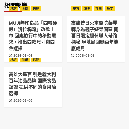
相關報導
地方
消費
焦點
地方
焦點
社團
藝文
MUJI無印良品「四輪硬
高雄昔日火車醫院華麗
殼止滑拉桿箱」改款上
轉身為親子遊樂園區 開
市 回應旅行中的移動需
幕日限定退休職人帶路
求，推出四款尺寸與四
探秘 現地展回顧百年機
色選擇
廠歲月
2026-08-06
2026-08-06
地方
消費
焦點
高雄大遠百 引進義大利
百年油品品牌 國際食品
認證 提供不同的食用油
選擇
2026-08-06