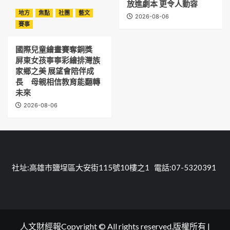
放進劇本 更令人動容
地方
焦點
社團
藝文
2026-08-06
賽事
國際兒童繪畫賽奪銅獎
屏東女孩寧寧彩繪排灣族
家鄉之美 展望會陪伴成
長 母親相信教育能翻轉
未來
2026-08-06
社址:高雄市鹽埕區大安街115號10樓之1 電話:07-5320391
人文財經報Copyright © All rights reserved.版權所有
|