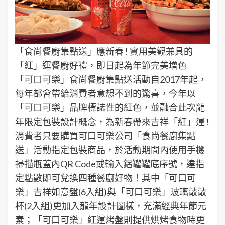
「食尚餐廚集點送」應新春 ! 實用美觀兼具的
「紅」運餐廚好禮，即日起為年節完美增色
「可口可樂」食尚餐廚集點送活動自2017年起，
每年都會帶給消費者意想不到的驚喜，今年以
「可口可樂」品牌標誌性的紅色，並融合此次龍
年限定包裝設計概念，為新春帶來吉祥「紅」運 !
消費者只要購買可口可樂公司「食尚餐廚集點
送」活動指定包裝商品，於活動期間內使用手機
掃描瓶蓋內QR Code或輸入鋁罐罐底序號，達指
定點數即可兌換四種餐廚好物！其中「可口可
樂」吉祥如意盤(6入組)與「可口可樂」玻璃敲敲
杯(2入組)更加入龍年設計圖樣，充滿經典年節元
素；「可口可樂」紅運烤盤則提供烘烤食物時更