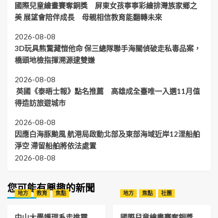
國際兒童繪畫賽奪銅獎 屏東女孩寧寧彩繪排灣族家鄉之
美 展望會陪伴成長 母親相信教育能翻轉未來
2026-08-08
3D玩具熊驚藏愷他命 保三總隊聯手海關偵破走私毒品案，
橋頭地檢指揮溯源逮雙嫌
2026-08-08
英國《泰晤士報》點名推薦 高雄成全臺唯一入選11月值
得造訪旅遊城市
2026-08-08
因應白海豚颱風 航港局啟動北部及東部海域近岸12浬船舶
淨空 滯留船舶將依法處置
2026-08-08
您可能有興趣的新聞
地方
教育
焦點
地方
焦點
社團
中山大學護理系走進霧
國際兒童繪畫賽奪銅獎