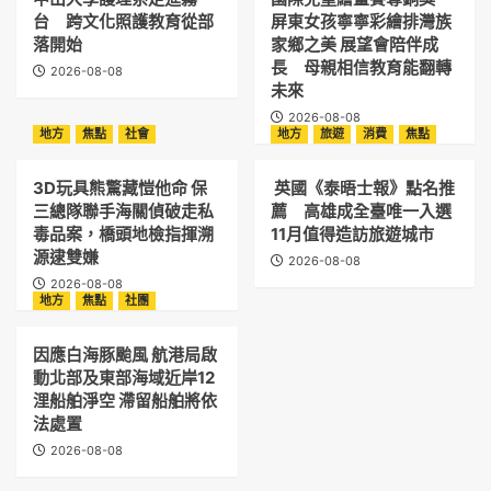
台 跨文化照護教育從部
屏東女孩寧寧彩繪排灣族
落開始
家鄉之美 展望會陪伴成
長 母親相信教育能翻轉
2026-08-08
未來
2026-08-08
地方
焦點
社會
地方
旅遊
消費
焦點
3D玩具熊驚藏愷他命 保
英國《泰晤士報》點名推
三總隊聯手海關偵破走私
薦 高雄成全臺唯一入選
毒品案，橋頭地檢指揮溯
11月值得造訪旅遊城市
源逮雙嫌
2026-08-08
2026-08-08
地方
焦點
社團
因應白海豚颱風 航港局啟
動北部及東部海域近岸12
浬船舶淨空 滯留船舶將依
法處置
2026-08-08