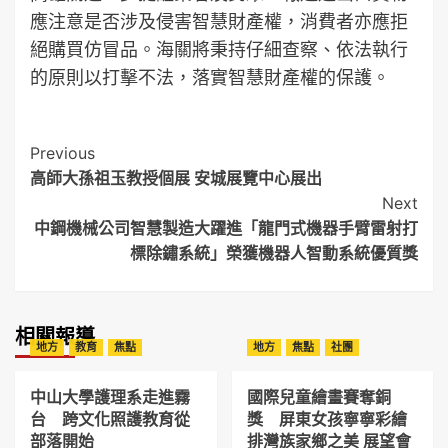
應注意是否涉及侵害智慧財產權，消費者亦應拒
絕購買仿冒品。海關將秉持仔細查察、依法執行
的原則以打擊不法，落實智慧財產權的保護。
Post
Previous
高師大孫祖玉教授個展 安城展覽中心展出
Navigation
Next
中鋼機械公司智慧製造大躍進「龍門式機器手臂雷射打
標除鏽系統」榮獲機器人智動系統優質獎
相關報導
地方
教育
焦點
地方
焦點
社團
中山大學護理系走進霧
國際兒童繪畫賽奪銅
台 跨文化照護教育從
獎 屏東女孩寧寧彩繪
部落開始
排灣族家鄉之美 展望會