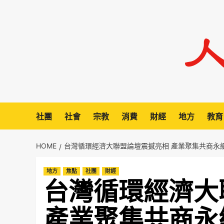
Skip
to
content
社團
社會
宗教
消費
財經
地方
教育
HOME
台灣循環經濟大聯盟論壇震撼亮相 產業聚集共商永
地方
焦點
社團
財經
台灣循環經濟大
產業聚集共商永