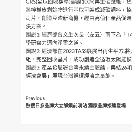
GRS(全球回收標準)認證100%再生碳纖
將檸檬皮剩餘物進行萃取可製成減碳飼料，協
司片，創造豆渣新商機，經由高值化產品促進
決方案。
圖說1: 經濟部曾文生次長（左五）南下為「TA
學研齊力邁向淨零之道。
圖說2: 經濟部在2023TASS展展出再生平
組，完整回收晶片，成功創造全循環太陽能模
圖說3: 產業發展署台灣永續主題館，集結26項
經濟會展」展現台灣循環經濟之量能。
Post
Previous
熱搜日系品牌大立解鎖前哨站 獨家品牌接連登場
Navigation