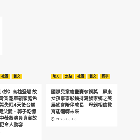
社團
藝文
地方
焦點
社團
藝文
賽事
小抄》高雄登場 故
國際兒童繪畫賽奪銅獎 屏東
觀演 邀單親家庭免
女孩寧寧彩繪排灣族家鄉之美
予希失眠4天後台崩
展望會陪伴成長 母親相信教
藏父愛、郭子乾憶
育能翻轉未來
劉中薇將演員真實故
2026-08-06
 更令人動容
6