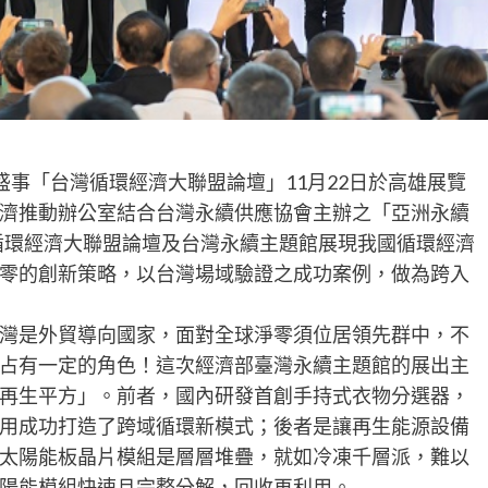
度盛事「台灣循環經濟大聯盟論壇」11月22日於高雄展覽
濟推動辦公室結合台灣永續供應協會主辦之「亞洲永續
以台灣循環經濟大聯盟論壇及台灣永續主題館展現我國循環經濟
零的創新策略，以台灣場域驗證之成功案例，做為跨入
灣是外貿導向國家，面對全球淨零須位居領先群中，不
占有一定的角色！這次經濟部臺灣永續主題館的展出主
再生平方」。前者，國內研發首創手持式衣物分選器，
用成功打造了跨域循環新模式；後者是讓再生能源設備
太陽能板晶片模組是層層堆疊，就如冷凍千層派，難以
陽能模組快速且完整分解，回收再利用。