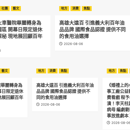
社團
藝文
地方
消費
焦點
火車醫院華麗轉身為
高雄大遠百 引進義大利百年油
園區 開幕日限定退休
品品牌 國際食品認證 提供不同
探秘 現地展回顧百年
的食用油選擇
2026-08-06
6
藝文
地方
消費
焦點
地方
焦點
院華麗轉身為
高雄大遠百 引進義大利百年油
《婚禮上的
幕日限定退休
品品牌 國際食品認證 提供不
事工廠公益
地展回顧百年
同的食用油選擇
費看戲 程
潰！李天柱
2026-08-06
病母 編劇
事放進劇本
2026-08-0