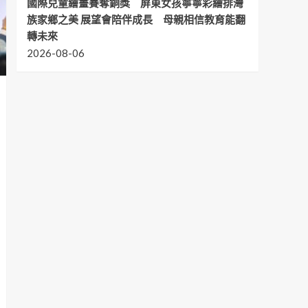
國際兒童繪畫賽奪銅獎 屏東女孩寧寧彩繪排灣
族家鄉之美 展望會陪伴成長 母親相信教育能翻
轉未來
2026-08-06