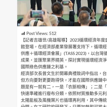
Post Views:
512
【記者吉雄世/高雄報導】2023循環經濟年
館登場，在經濟部產業發展署支持下，循環經
供應＋循環經濟會展」(TASS 2023)，
成果，並匯聚業界精英，探討實現循環經濟淨
國際綠色供應鏈之利基。
經濟部次長曾文生於開幕典禮致詞中指出，台
但方向要對更要跑得快，才能在國際供應鏈中
題是有一就有二，一是「衣脈相傳」；二是「
快速準確進行廢布分類，依照材質推動多元利
太陽能板及風機葉片也循環再利用，其中傳統
分開。在工研院的研發下，只要加熱即可將太