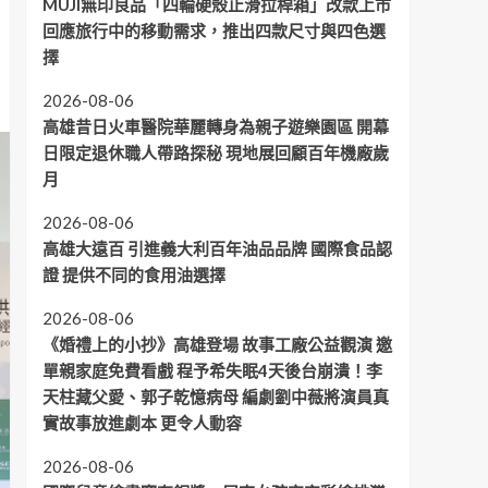
MUJI無印良品「四輪硬殼止滑拉桿箱」改款上市
回應旅行中的移動需求，推出四款尺寸與四色選
擇
2026-08-06
高雄昔日火車醫院華麗轉身為親子遊樂園區 開幕
日限定退休職人帶路探秘 現地展回顧百年機廠歲
月
2026-08-06
高雄大遠百 引進義大利百年油品品牌 國際食品認
證 提供不同的食用油選擇
2026-08-06
《婚禮上的小抄》高雄登場 故事工廠公益觀演 邀
單親家庭免費看戲 程予希失眠4天後台崩潰！李
天柱藏父愛、郭子乾憶病母 編劇劉中薇將演員真
實故事放進劇本 更令人動容
2026-08-06