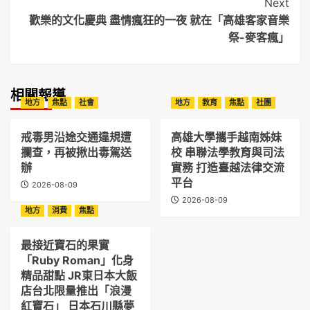
Next
歡樂的文化慶典 盡情瘋狂的一夜 就在「高雄客家音樂
祭-麥客瘋」
相關報導
地方
焦點
社會
地方
教育
焦點
社團
戒毒男沿途交通違規遭
高雄大學攜手越南姊妹
攔查，再被揪出毒駕送
校 串聯法學教育與司法
辦
實務 打造臺越法律交流
平台
2026-08-09
2026-08-09
地方
消費
焦點
最接近寶石的果實
「Ruby Roman」化身
精品甜點 JR東日本大飯
店台北限量推出「浪漫
紅寶石」 日本石川縣夢