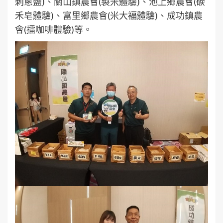
刺蔥鹽)、關山鎮農會(製米體驗)、池上鄉農會(碳
禾皂體驗)、富里鄉農會(米大褔體驗)、成功鎮農
會(擂咖啡體驗)等。