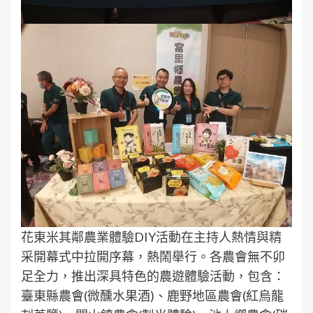
花東米其鄰農業體驗DIY活動在主持人熱情與精
采開幕式中拉開序幕，熱鬧舉行。各農會無不卯
足全力，推出深具特色的農遊體驗活動，包含：
臺東縣農會(微醺水果酒)、鹿野地區農會(紅烏龍