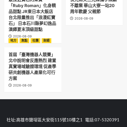
「Ruby Roman」化身精
不離棄 華山大寮一站20
品甜點 JR東日本大飯店
周年歡慶 父親節
台北限量推出「浪漫紅寶
2026-08-09
石」 日本石川縣夢幻逸品
演繹夏末頂級甜點
2026-08-09
地方
焦點
社團
財經
首屆「臺灣機器人競賽」
北中說明會反應熱烈 建置
真實場域驗證環境 促產學
研共創機器人產業化可行
方案
2026-08-09
社址:高雄市鹽埕區大安街115號10樓之1 電話:07-5320391