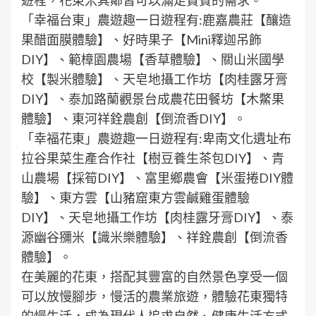
遊程，花東米其鄰皆可以滿足貴賓的需求。
「幸福台東」農遊趣一日遊程有:鹿嘉農莊【釀造
果醋面膜體驗】、好時果子【Mini釋迦吊飾
DIY】、範樟園農場【香草體驗】、關山米國學
校【製米體驗】、天皂地攝工作坊【肉桂露牙膏
DIY】、泰加路蘭觀景台成農花田餐坊【木鱉果
體驗】、東河祥銓農創【倒流香DIY】。
「幸福花東」農遊趣一日遊程有:卑南文化遺址布
拉谷果菜生產合作社【樹豆養生茶包DIY】、青
山農場【採筍DIY】、富里鄉農會【米蛋捲DIY體
驗】、東方雲【山豬窟東方雲鹹雞蛋體驗
DIY】、天皂地攝工作坊【肉桂露牙膏DIY】、泰
源幽谷獼米【識米樂體驗】、祥銓農創【倒流香
體驗】。
在美麗的花東，搭配其豐富的自然景色享受一個
可以放慢腳步，慢活的農業旅遊，體驗花東獨特