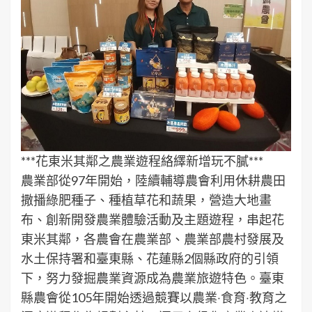
***花東米其鄰之農業遊程絡繹新增玩不膩***
農業部從97年開始，陸續輔導農會利用休耕農田
撒播綠肥種子、種植草花和蔬果，營造大地畫
布、創新開發農業體驗活動及主題遊程，串起花
東米其鄰，各農會在農業部、農業部農村發展及
水土保持署和臺東縣、花蓮縣2個縣政府的引領
下，努力發掘農業資源成為農業旅遊特色。臺東
縣農會從105年開始透過競賽以農業‧食育‧教育之