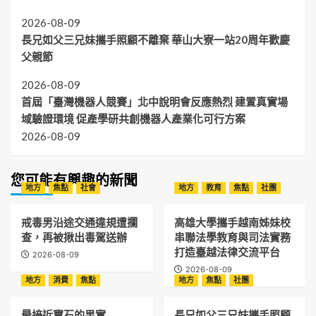
2026-08-09
長兄如父三兄妹攜手照顧不離棄 華山大寮一站20周年歡慶
父親節
2026-08-09
首屆「臺灣機器人競賽」北中說明會反應熱烈 建置真實場
域驗證環境 促產學研共創機器人產業化可行方案
2026-08-09
您可能有興趣的新聞
地方
焦點
社會
地方
教育
焦點
社團
戒毒男沿途交通違規遭攔
高雄大學攜手越南姊妹校
查，再被揪出毒駕送辦
串聯法學教育與司法實務
打造臺越法律交流平台
2026-08-09
2026-08-09
地方
消費
焦點
地方
焦點
社團
最接近寶石的果實
長兄如父三兄妹攜手照顧