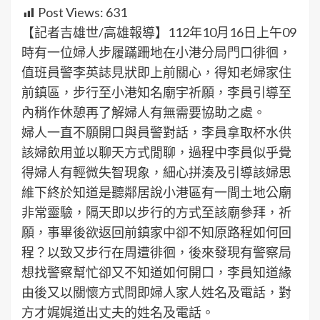
Post Views:
631
【記者吉雄世/高雄報導】112年10月16日上午09
時有一位婦人步履蹣跚地在小港分局門口徘徊，
值班員警李英誌見狀即上前關心，得知老婦家住
前鎮區，步行至小港知名廟宇祈願，李員引導至
內稍作休憩再了解婦人有無需要協助之處。
婦人一直不願開口與員警對話，李員拿取杯水供
該婦飲用並以聊天方式閒聊，過程中李員似乎覺
得婦人有輕微失智現象，細心拼湊及引導該婦思
維下終於知道是聽鄰居說小港區有一間土地公廟
非常靈驗，隔天即以步行的方式至該廟參拜，祈
願，事畢後欲返回前鎮家中卻不知原路程如何回
程？以致又步行在周遭徘徊，後來發現有警察局
想找警察幫忙卻又不知道如何開口，李員知道緣
由後又以關懷方式問即婦人家人姓名及電話，對
方才娓娓道出丈夫的姓名及電話。