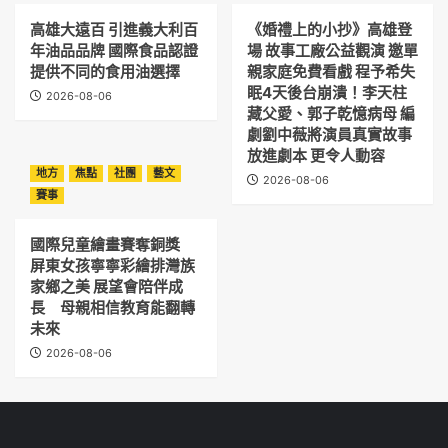
高雄大遠百 引進義大利百
《婚禮上的小抄》高雄登
年油品品牌 國際食品認證
場 故事工廠公益觀演 邀單
提供不同的食用油選擇
親家庭免費看戲 程予希失
眠4天後台崩潰！李天柱
2026-08-06
藏父愛、郭子乾憶病母 編
劇劉中薇將演員真實故事
放進劇本 更令人動容
地方
焦點
社團
藝文
2026-08-06
賽事
國際兒童繪畫賽奪銅獎
屏東女孩寧寧彩繪排灣族
家鄉之美 展望會陪伴成
長 母親相信教育能翻轉
未來
2026-08-06