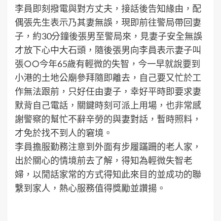
李員即刻撥電與對方丈夫，接話後告知緣由，配
偶張先生表示乃其妻無誤，現即前往警局帶回妻
子，約30分鐘後張男至警局來，見妻子安全無誤
才放下心中大石頭，隨後張男向李員表示妻子叫
張○○今年65歲有輕微的失智，今一早就說要到
小港的土地公廟參拜隨即離去，自己要又忙於工
作無法跟前，只好任由妻子，幸好平時即要求妻
默背自己電話，關鍵時刻可派上用場，也非常感
謝警察的幫忙不辭辛勞的與妻對話，暫時照料，
才免於找不到人的窘境。
李員擔服勤務注意到外面有步履蹣跚的老人家，
出於關心的情境前去了解，得知為輕微失智老
婦，以閒話家常的方式得知此來目的並成功的聯
繫到家人，熱心服務值得獎勵並讚揚。