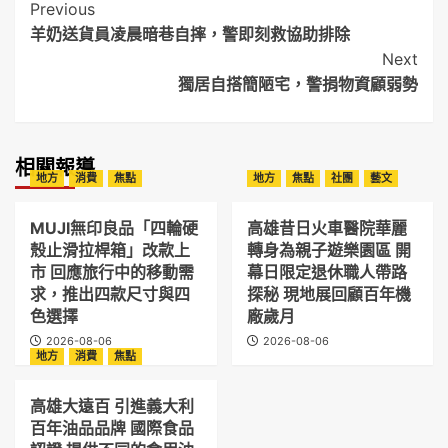
Post
Previous
羊奶送貨員凌晨暗巷自摔，警即刻救協助排除
Navigation
Next
獨居自搭簡陋宅，警捐物資顧弱勢
相關報導
地方
消費
焦點
地方
焦點
社團
藝文
MUJI無印良品「四輪硬
高雄昔日火車醫院華麗
殼止滑拉桿箱」改款上
轉身為親子遊樂園區 開
市 回應旅行中的移動需
幕日限定退休職人帶路
求，推出四款尺寸與四
探秘 現地展回顧百年機
色選擇
廠歲月
2026-08-06
2026-08-06
地方
消費
焦點
高雄大遠百 引進義大利
百年油品品牌 國際食品