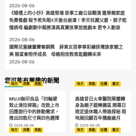
2026-08-06
《婚禮上的小抄》高雄登場 故事工廠公益觀演 邀單親家庭
免費看戲 程予希失眠4天後台崩潰！李天柱藏父愛、郭子乾
憶病母 編劇劉中薇將演員真實故事放進劇本 更令人動容
2026-08-06
國際兒童繪畫賽奪銅獎 屏東女孩寧寧彩繪排灣族家鄉之
美 展望會陪伴成長 母親相信教育能翻轉未來
2026-08-06
您可能有興趣的新聞
地方
消費
焦點
地方
焦點
社團
藝文
MUJI無印良品「四輪硬
高雄昔日火車醫院華麗轉
殼止滑拉桿箱」改款上市
身為親子遊樂園區 開幕日
回應旅行中的移動需求，
限定退休職人帶路探秘 現
推出四款尺寸與四色選擇
地展回顧百年機廠歲月
2026-08-06
2026-08-06
地方
消費
焦點
地方
焦點
社團
藝文