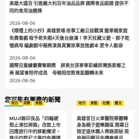
高雄大遠百 引進義大利百年油品品牌 國際食品認證 提供不
同的食用油選擇
2026-08-06
《婚禮上的小抄》高雄登場 故事工廠公益觀演 邀單親家庭
免費看戲 程予希失眠4天後台崩潰！李天柱藏父愛、郭子乾
憶病母 編劇劉中薇將演員真實故事放進劇本 更令人動容
2026-08-06
國際兒童繪畫賽奪銅獎 屏東女孩寧寧彩繪排灣族家鄉之
美 展望會陪伴成長 母親相信教育能翻轉未來
2026-08-06
您可能有興趣的新聞
地方
消費
焦點
地方
焦點
社團
藝文
MUJI無印良品「四輪硬
高雄昔日火車醫院華麗轉
殼止滑拉桿箱」改款上市
身為親子遊樂園區 開幕日
回應旅行中的移動需求，
限定退休職人帶路探秘 現
推出四款尺寸與四色選擇
地展回顧百年機廠歲月