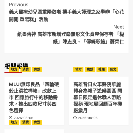
Post
Previous
義大醫療幼兒園重陽敬老 攜手義大護理之家舉辦「心花
Navigation
開開 重陽糕」活動
Next
紙墨傳神 高雄市新增登錄無形文化資產保存者 「糊
紙」陳志良、「傳統彩繪」蘇榮仁
相關報導
地方
消費
焦點
地方
焦點
社團
藝文
MUJI無印良品「四輪硬
高雄昔日火車醫院華麗
殼止滑拉桿箱」改款上
轉身為親子遊樂園區 開
市 回應旅行中的移動需
幕日限定退休職人帶路
求，推出四款尺寸與四
探秘 現地展回顧百年機
色選擇
廠歲月
2026-08-06
2026-08-06
地方
消費
焦點