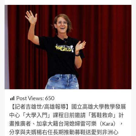
Post Views:
650
【記者吉雄世/高雄報導】國立高雄大學教學發展
中心「大學入門」課程日前邀請「舊鞋救命」計
畫推廣者、加拿大籍台灣媳婦雷可樂（Kara），
分享與夫婿楊右任長期推動募鞋送愛到非洲心