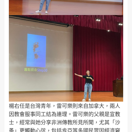
楊右任是台灣青年，雷可樂則來自加拿大，兩人
因教會服事同工結為連理。雷可樂的父親是宣教
士，經常與她分享非洲傳教所見所聞，尤其「沙
蚤」更觸動心弦，包括肯亞等多國民眾因經濟窘