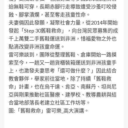
迫無鞋可穿，長期赤腳行走導致遭受沙蚤叮咬侵
蝕、腳掌潰爛，甚至奪走孩童性命。
夫妻倆因此發願，凝聚社會力量，從2014年開始
發起「Step 30舊鞋救命」，向台灣民眾募集的成
千上萬雙二手舊鞋運送到非洲，惜福愛物之外也
點滴改變非洲孩童命運。
雷可樂談到，團隊從整理舊鞋、倉庫開始一路摸
索至今，一趟又一趟貨櫃裝箱運送到非洲孩童手
上，也激發夫妻思考「還可做什麼？」因此結合
教會夥伴，舉家前往當地，除了持續「舊鞋救
命」計畫，也在烏干達、肯亞、南蘇丹、坦尚尼
亞與剛果推動社區醫療、建學校、教導農耕與結
合當地部落長老建立社區工作坊等。
圖:「舊鞋救命」雷可樂_高大演講。