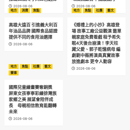
2026-08-06
2026-08-06
地方
消費
焦點
地方
焦點
社團
藝文
高雄大遠百 引進義大利百
《婚禮上的小抄》高雄登
年油品品牌 國際食品認證
場 故事工廠公益觀演 邀單
提供不同的食用油選擇
親家庭免費看戲 程予希失
眠4天後台崩潰！李天柱
2026-08-06
藏父愛、郭子乾憶病母 編
劇劉中薇將演員真實故事
放進劇本 更令人動容
地方
焦點
社團
藝文
2026-08-06
賽事
國際兒童繪畫賽奪銅獎
屏東女孩寧寧彩繪排灣族
家鄉之美 展望會陪伴成
長 母親相信教育能翻轉
未來
2026-08-06