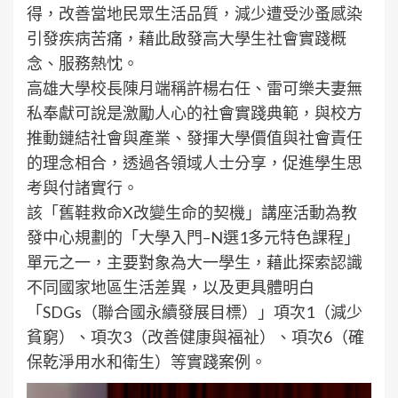
得，改善當地民眾生活品質，減少遭受沙蚤感染
引發疾病苦痛，藉此啟發高大學生社會實踐概
念、服務熱忱。
高雄大學校長陳月端稱許楊右任、雷可樂夫妻無
私奉獻可說是激勵人心的社會實踐典範，與校方
推動鏈結社會與產業、發揮大學價值與社會責任
的理念相合，透過各領域人士分享，促進學生思
考與付諸實行。
該「舊鞋救命X改變生命的契機」講座活動為教
發中心規劃的「大學入門–N選1多元特色課程」
單元之一，主要對象為大一學生，藉此探索認識
不同國家地區生活差異，以及更具體明白
「SDGs（聯合國永續發展目標）」項次1（減少
貧窮）、項次3（改善健康與福祉）、項次6（確
保乾淨用水和衛生）等實踐案例。