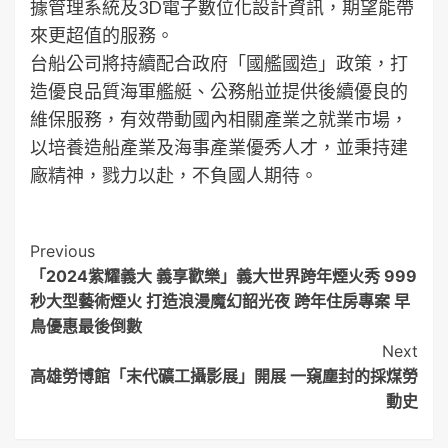
據管理系統及3D電子數位化設計資訊，期望能帶
來更超值的服務。
台船公司將持續配合政府「國艦國造」政策，打
造優良品質海軍艦艇、公務船並提供後續優良的
維保服務，有效帶動國內相關產業之就業市場，
以培養造船產業及海事產業優秀人才，並秉持建
廠精神，戮力以赴，不負國人期待。
Post
Previous
「2024紫耀義大 義享歡樂」義大世界跨年煙火秀 999
Navigation
秒大型藝術煙火 打造浪漫魔幻韶光夜 跨年住房專案 早
鳥優惠最後倒數
Next
高雄勞博館「末代礦工攝影展」開展 一窺塵封的採煤勞
動史