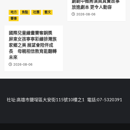
劇劉中薇將演員真實故事
放進劇本 更令人動容
地方
焦點
社團
藝文
2026-08-06
賽事
國際兒童繪畫賽奪銅獎
屏東女孩寧寧彩繪排灣族
家鄉之美 展望會陪伴成
長 母親相信教育能翻轉
未來
2026-08-06
社址:高雄市鹽埕區大安街115號10樓之1 電話:07-5320391