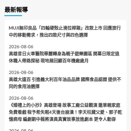
最新報導
MUJI無印良品「四輪硬殼止滑拉桿箱」改款上市 回應旅行
中的移動需求，推出四款尺寸與四色選擇
2026-08-06
高雄昔日火車醫院華麗轉身為親子遊樂園區 開幕日限定退
休職人帶路探秘 現地展回顧百年機廠歲月
2026-08-06
高雄大遠百 引進義大利百年油品品牌 國際食品認證 提供不
同的食用油選擇
2026-08-06
《婚禮上的小抄》高雄登場 故事工廠公益觀演 邀單親家庭
免費看戲 程予希失眠4天後台崩潰！李天柱藏父愛、郭子乾
憶病母 編劇劉中薇將演員真實故事放進劇本 更令人動容
2026-08-06