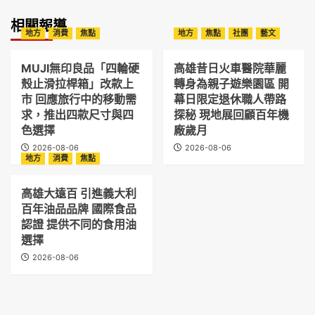
相關報導
地方
消費
焦點
地方
焦點
社團
藝文
MUJI無印良品「四輪硬
高雄昔日火車醫院華麗
殼止滑拉桿箱」改款上
轉身為親子遊樂園區 開
市 回應旅行中的移動需
幕日限定退休職人帶路
求，推出四款尺寸與四
探秘 現地展回顧百年機
色選擇
廠歲月
2026-08-06
2026-08-06
地方
消費
焦點
高雄大遠百 引進義大利
百年油品品牌 國際食品
認證 提供不同的食用油
選擇
2026-08-06