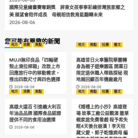
國際兒童繪畫賽奪銅獎 屏東女孩寧寧彩繪排灣族家鄉之
美 展望會陪伴成長 母親相信教育能翻轉未來
2026-08-06
您可能有興趣的新聞
地方
消費
焦點
地方
焦點
社團
藝文
MUJI無印良品「四輪硬
高雄昔日火車醫院華麗轉
殼止滑拉桿箱」改款上市
身為親子遊樂園區 開幕日
回應旅行中的移動需求，
限定退休職人帶路探秘 現
推出四款尺寸與四色選擇
地展回顧百年機廠歲月
2026-08-06
2026-08-06
地方
消費
焦點
地方
焦點
社團
藝文
高雄大遠百 引進義大利百
《婚禮上的小抄》高雄登
年油品品牌 國際食品認證
場 故事工廠公益觀演 邀單
提供不同的食用油選擇
親家庭免費看戲 程予希失
眠4天後台崩潰！李天柱
2026-08-06
藏父愛、郭子乾憶病母 編