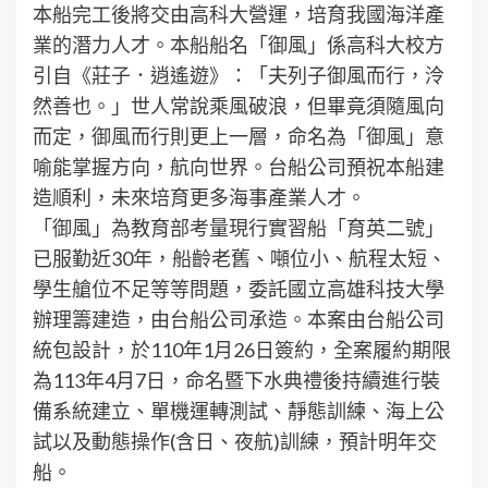
本船完工後將交由高科大營運，培育我國海洋產
業的潛力人才。本船船名「御風」係高科大校方
引自《莊子．逍遙遊》：「夫列子御風而行，泠
然善也。」世人常說乘風破浪，但畢竟須隨風向
而定，御風而行則更上一層，命名為「御風」意
喻能掌握方向，航向世界。台船公司預祝本船建
造順利，未來培育更多海事產業人才。
「御風」為教育部考量現行實習船「育英二號」
已服勤近30年，船齡老舊、噸位小、航程太短、
學生艙位不足等等問題，委託國立高雄科技大學
辦理籌建造，由台船公司承造。本案由台船公司
統包設計，於110年1月26日簽約，全案履約期限
為113年4月7日，命名暨下水典禮後持續進行裝
備系統建立、單機運轉測試、靜態訓練、海上公
試以及動態操作(含日、夜航)訓練，預計明年交
船。