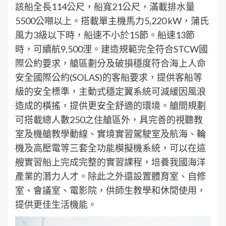
該船全長114公尺，船寬21公尺，滿載排水量
5500公噸以上。搭載單主機馬力5,220 kW，蒲氏
風力3級以下時，船速不小於15節。船速13節
時，可續航9,500浬。建造規範完全符合STCW國
際公約要求，艙區劃分及破損穩度符合海上人命
安全國際公約(SOLAS)的客船要求，提供客船等
級的安全標準，主動式穩定翼系統可減緩因風浪
造成的橫搖，提供更安全舒適的環境。艙間規劃
可搭載總人數250之住艙區外，具完善的視聽教
室及機艙教學動線、實境實習駕駛室及航海、輪
機及高壓電等三套全功能模擬機系統，可以在這
艘實習船上完成完整的實習課程，培養我國海洋
產業的潛力人才。除此之外還設置體育室、自修
室、會議室、電影院，供師生教學和休閒使用，
提供更佳生活機能。