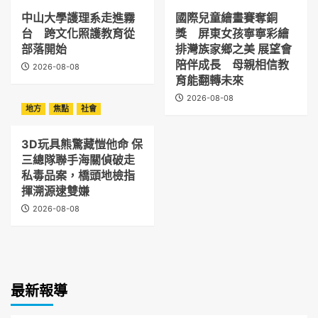
中山大學護理系走進霧
國際兒童繪畫賽奪銅
台 跨文化照護教育從
獎 屏東女孩寧寧彩繪
部落開始
排灣族家鄉之美 展望會
陪伴成長 母親相信教
2026-08-08
育能翻轉未來
2026-08-08
地方
焦點
社會
3D玩具熊驚藏愷他命 保
三總隊聯手海關偵破走
私毒品案，橋頭地檢指
揮溯源逮雙嫌
2026-08-08
最新報導