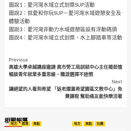
圖說1：愛河灣水域立式划槳SUP活動
圖說2：就愛和你玩SUP－愛河灣水域遊憩安全及
體驗活動
圖說3：愛河灣非動力水域遊憩區設有浮動碼頭
圖說4：愛河灣水域立式划槳、水上腳踏車等活動
Post
Previous
高雄大學卓越講座邀請 高市勞工局訓就中心主任楊茹憶
Navigation
暢談青年就業多重思維、職涯選擇不迷惘
Next
讓絕望的人看到希望 「返老還童希望園區文教中心」免
費課程 幫助癌友能快樂活著
相關報導
地方
教育
焦點
地方
焦點
社團