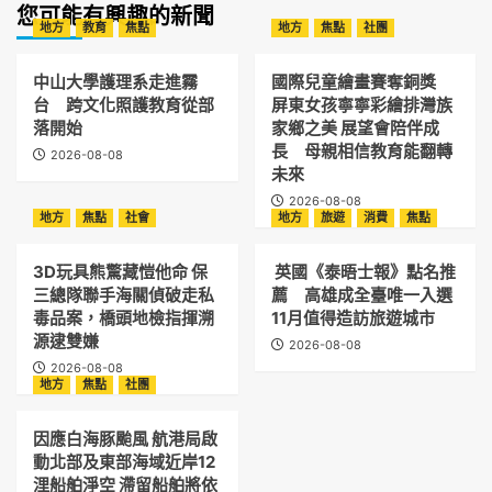
您可能有興趣的新聞
地方
教育
焦點
地方
焦點
社團
中山大學護理系走進霧
國際兒童繪畫賽奪銅獎
台 跨文化照護教育從部
屏東女孩寧寧彩繪排灣族
落開始
家鄉之美 展望會陪伴成
長 母親相信教育能翻轉
2026-08-08
未來
2026-08-08
地方
焦點
社會
地方
旅遊
消費
焦點
3D玩具熊驚藏愷他命 保
英國《泰晤士報》點名推
三總隊聯手海關偵破走私
薦 高雄成全臺唯一入選
毒品案，橋頭地檢指揮溯
11月值得造訪旅遊城市
源逮雙嫌
2026-08-08
2026-08-08
地方
焦點
社團
因應白海豚颱風 航港局啟
動北部及東部海域近岸12
浬船舶淨空 滯留船舶將依