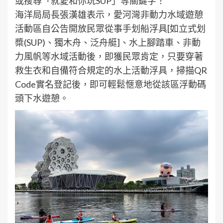
或搜尋「就愛和你玩SUP」等關鍵字！
海洋局局長張漢雄表示，愛河灣非動力水域遊憩
活動區自公告開放民眾從事手划船浮具[如立式划
槳(SUP)、獨木舟、泛舟艇]、水上腳踏車、非動
力風帆等水域活動後，即獲民眾肯定，只要穿著
救生衣和自備符合規定的水上活動浮具，掃描QR
Code實名登記後，即可輕鬆愜意地從該區浮動碼
頭下水遊憩。