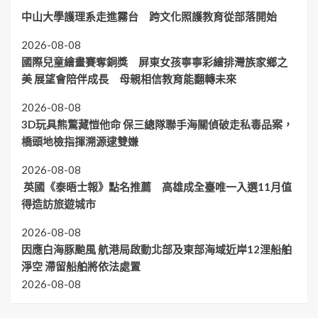
中山大學護理系走進霧台 跨文化照護教育從部落開始
2026-08-08
國際兒童繪畫賽奪銅獎 屏東女孩寧寧彩繪排灣族家鄉之
美 展望會陪伴成長 母親相信教育能翻轉未來
2026-08-08
3D玩具熊驚藏愷他命 保三總隊聯手海關偵破走私毒品案，
橋頭地檢指揮溯源逮雙嫌
2026-08-08
英國《泰晤士報》點名推薦 高雄成全臺唯一入選11月值
得造訪旅遊城市
2026-08-08
因應白海豚颱風 航港局啟動北部及東部海域近岸12浬船舶
淨空 滯留船舶將依法處置
2026-08-08