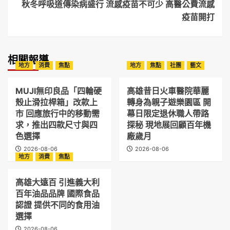
秋冬呼吸道傳染病盛行 流感疫苗不可少 高醫公費流感
疫苗開打
相關報導
地方
消費
焦點
地方
焦點
社團
藝文
MUJI無印良品「四輪硬
高雄昔日火車醫院華麗
殼止滑拉桿箱」改款上
轉身為親子遊樂園區 開
市 回應旅行中的移動需
幕日限定退休職人帶路
求，推出四款尺寸與四
探秘 現地展回顧百年機
色選擇
廠歲月
2026-08-06
2026-08-06
地方
消費
焦點
高雄大遠百 引進義大利
百年油品品牌 國際食品
認證 提供不同的食用油
選擇
2026-08-06