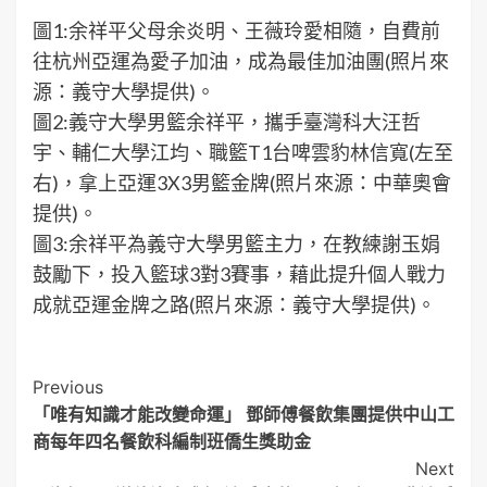
圖1:余祥平父母余炎明、王薇玲愛相隨，自費前
往杭州亞運為愛子加油，成為最佳加油團(照片來
源：義守大學提供)。
圖2:義守大學男籃余祥平，攜手臺灣科大汪哲
宇、輔仁大學江均、職籃T1台啤雲豹林信寬(左至
右)，拿上亞運3X3男籃金牌(照片來源：中華奧會
提供)。
圖3:余祥平為義守大學男籃主力，在教練謝玉娟
鼓勵下，投入籃球3對3賽事，藉此提升個人戰力
成就亞運金牌之路(照片來源：義守大學提供)。
Post
Previous
「唯有知識才能改變命運」 鄧師傅餐飲集團提供中山工
Navigation
商每年四名餐飲科編制班僑生獎助金
Next