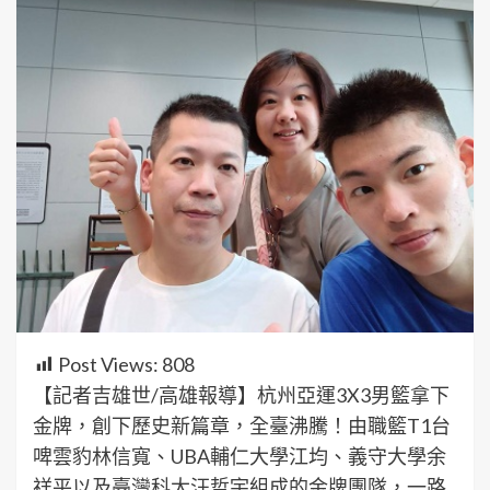
Post Views:
808
【記者吉雄世/高雄報導】杭州亞運3X3男籃拿下
金牌，創下歷史新篇章，全臺沸騰！由職籃T1台
啤雲豹林信寬、UBA輔仁大學江均、義守大學余
祥平以及臺灣科大汪哲宇組成的金牌團隊，一路