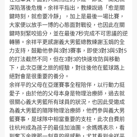
深陷落後危機，余祥平指出，教練說過「愈是關
鍵時刻，就愈要冷靜」，加上是最後一場比賽，
大家便以放手一博的心態面對戰役，也因此在關
鍵時刻緊咬追分，並在最後7秒完成不可思議的逆
轉勝。余祥平更感謝義大男籃總教練謝玉娟的全
力支持，鼓勵他參與3對3賽事，即使3對3與5對5
的打法截然不同，但在3對3的快速攻防與移動
下，此次亞運之旅的經驗，對往後他在籃球路上
絕對會是很重要的養分。
余祥平的父母在亞運賽事全程陪伴，以行動力挺
愛子，由於他的父母本身是物理治療師，過去就
很關心義大男籃所有球員的狀況，也因此受邀成
為義大男籃的隨隊物理治療師，他們參與義大男
籃賽事，是球隊中相當重要的支柱，此次自費前
往杭州成為孩子的最佳加油團。余媽媽表示，看
到奪下金牌那一刻真的很感動，尤其看到余祥平