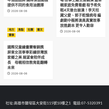
提供不同的食用油選擇
親家庭免費看戲 程予希失
眠4天後台崩潰！李天柱
2026-08-06
藏父愛、郭子乾憶病母 編
劇劉中薇將演員真實故事
放進劇本 更令人動容
地方
焦點
社團
藝文
2026-08-06
賽事
國際兒童繪畫賽奪銅獎
屏東女孩寧寧彩繪排灣族
家鄉之美 展望會陪伴成
長 母親相信教育能翻轉
未來
2026-08-06
社址:高雄市鹽埕區大安街115號10樓之1 電話:07-5320391