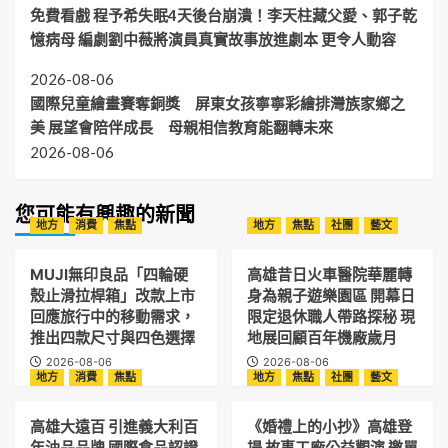
免費看戲 程予希失眠4天後台崩潰！李天柱藏父愛、郭子乾
憶病母 編劇劉中薇將演員真實故事放進劇本 更令人動容
2026-08-06
國際兒童繪畫賽奪銅獎 屏東女孩寧寧彩繪排灣族家鄉之
美 展望會陪伴成長 母親相信教育能翻轉未來
2026-08-06
您可能有興趣的新聞
地方
消費
焦點
地方
焦點
社團
藝文
MUJI無印良品「四輪硬
高雄昔日火車醫院華麗轉
殼止滑拉桿箱」改款上市
身為親子遊樂園區 開幕日
回應旅行中的移動需求，
限定退休職人帶路探秘 現
推出四款尺寸與四色選擇
地展回顧百年機廠歲月
2026-08-06
2026-08-06
地方
消費
焦點
地方
焦點
社團
藝文
高雄大遠百 引進義大利百
《婚禮上的小抄》高雄登
年油品品牌 國際食品認證
場 故事工廠公益觀演 邀單