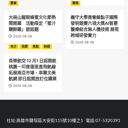
賽事
賽事
大崗山龍眼蜂蜜文化節熱
義守大學勇奪綠點子國際
鬧開幕 活動限定「蜜汁
發明競賽六項大獎AI智慧
鹽酥雞」掀話題
醫療結合無人機技術 展現
跨域研發實力
2026-08-08
2026-08-08
地方
消費
焦點
財經
長榮航空 12 月1 日起開航
桃園－印度德里直飛航線
拓展南亞市場、串聯北美
航網 即日起開放訂位購票
2026-08-08
社址:高雄市鹽埕區大安街115號10樓之1 電話:07-5320391