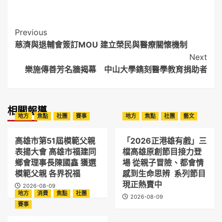
Post
Previous
慈濟與退輔會簽訂MOU 建立榮民與醫療關懷機制
Navigation
Next
樂施傳善芳名牆揭幕 中山大學鐫刻醫學教育捐助者
相關報導
地方
焦點
社團
賽事
地方
焦點
社團
藝文
高雄市第51屆模範父親
「2026正港雄有戲」三
表揚大會 高雄市福建同
檔高雄原創節目接力登
鄉會理事長陳國鑫 獲選
場 從親子冒險、都會情
模範父親 各界祝福
感到生命思辨 系列節目
現正熱賣中
2026-08-09
地方
消費
焦點
社團
2026-08-09
賽事