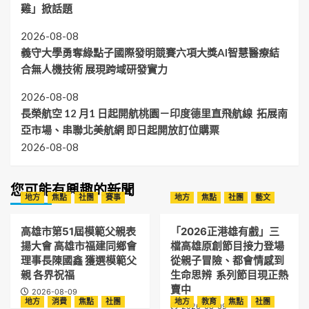
雞」掀話題
2026-08-08
義守大學勇奪綠點子國際發明競賽六項大獎AI智慧醫療結
合無人機技術 展現跨域研發實力
2026-08-08
長榮航空 12 月1 日起開航桃園－印度德里直飛航線 拓展南
亞市場、串聯北美航網 即日起開放訂位購票
2026-08-08
您可能有興趣的新聞
地方
焦點
社團
賽事
地方
焦點
社團
藝文
高雄市第51屆模範父親表
「2026正港雄有戲」三
揚大會 高雄市福建同鄉會
檔高雄原創節目接力登場
理事長陳國鑫 獲選模範父
從親子冒險、都會情感到
親 各界祝福
生命思辨 系列節目現正熱
賣中
2026-08-09
地方
消費
焦點
社團
地方
教育
焦點
社團
2026-08-09