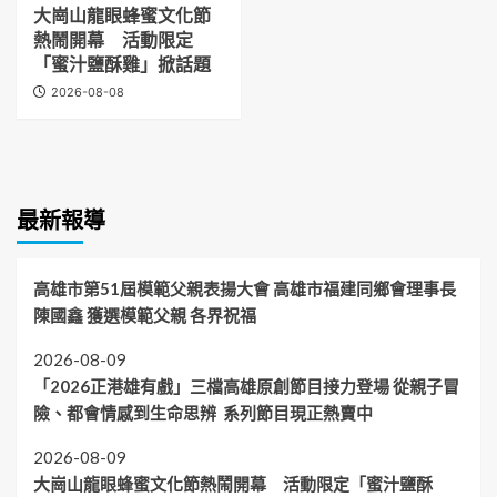
大崗山龍眼蜂蜜文化節
熱鬧開幕 活動限定
「蜜汁鹽酥雞」掀話題
2026-08-08
最新報導
高雄市第51屆模範父親表揚大會 高雄市福建同鄉會理事長
陳國鑫 獲選模範父親 各界祝福
2026-08-09
「2026正港雄有戲」三檔高雄原創節目接力登場 從親子冒
險、都會情感到生命思辨 系列節目現正熱賣中
2026-08-09
大崗山龍眼蜂蜜文化節熱鬧開幕 活動限定「蜜汁鹽酥