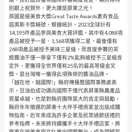
別獻上祝賀外，更大讚是屏東之光！
英國星級美食大獎Great Taste Awards素有食品
屆奧斯卡獎稱號，根據統計，2023全球計有
14,195件產品參與美食大賞評鑑，其中有4,088項
產品被授予一星、1,568項獲得二星，最後僅有
248項產品被授予美味三星級，而首度參賽的茶
姬醬油不僅一舉拿下僅有2%能夠被授予三星級肯
定外，更獲得全世界僅有25名的最高等級金叉
獎，是台灣唯一獲得此項殊榮的醬油品牌。
「越在地，越國際!」縣府傳播暨國際事務處表
示，豆油伯成功邁向國際不僅代表屏東縣農產品
質量卓越，也是對縣府團隊莫大的肯定與鼓勵，
縣府年年徵選的屏東十大伴手禮商家並出版成購
物指南，近年來成為許多企業及民眾過節送禮的
參考指標，未來將持續攜手十大伴手禮店家，將
屏東在地美食與文化推向國際舞台，成為閃耀星