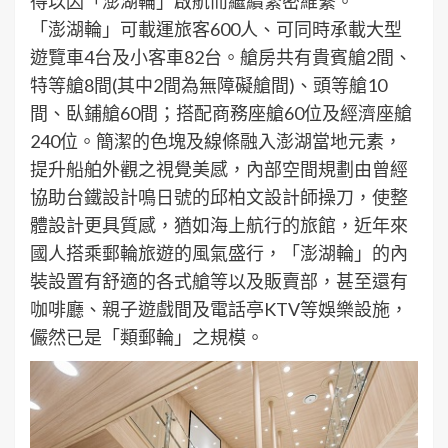
得以因「澎湖輪」啟航而繼續緊密維繫。
「澎湖輪」可載運旅客600人、可同時承載大型
遊覽車4台及小客車82台。艙房共有貴賓艙2間、
特等艙8間(其中2間為無障礙艙間)、頭等艙10
間、臥鋪艙60間；搭配商務座艙60位及經濟座艙
240位。簡潔的色塊及線條融入澎湖當地元素，
提升船舶外觀之視覺美感，內部空間規劃由曾經
協助台鐵設計鳴日號的邱柏文設計師操刀，使整
體設計更具質感，猶如海上航行的旅館，近年來
國人搭乘郵輪旅遊的風氣盛行，「澎湖輪」的內
裝設置有舒適的各式艙等以及販賣部，甚至還有
咖啡廳、親子遊戲間及電話亭KTV等娛樂設施，
儼然已是「類郵輪」之規模。