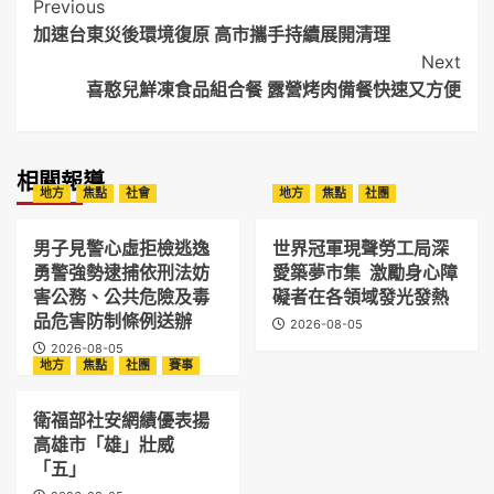
Post
Previous
加速台東災後環境復原 高市攜手持續展開清理
Navigation
Next
喜憨兒鮮凍食品組合餐 露營烤肉備餐快速又方便
相關報導
地方
焦點
社會
地方
焦點
社團
男子見警心虛拒檢逃逸
世界冠軍現聲勞工局深
勇警強勢逮捕依刑法妨
愛築夢市集 激勵身心障
害公務、公共危險及毒
礙者在各領域發光發熱
品危害防制條例送辦
2026-08-05
2026-08-05
地方
焦點
社團
賽事
衛福部社安網績優表揚
高雄市「雄」壯威
「五」