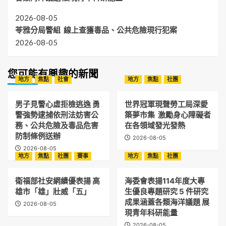
2026-08-05
苓雅分局警組 線上查獲毒品、公共危險現行犯案
2026-08-05
您可能有興趣的新聞
地方
焦點
社會
地方
焦點
社團
男子見警心虛拒檢逃逸 勇
世界冠軍現聲勞工局深愛
警強勢逮捕依刑法妨害公
築夢市集 激勵身心障礙者
務、公共危險及毒品危害
在各領域發光發熱
防制條例送辦
2026-08-05
2026-08-05
地方
焦點
社團
賽事
地方
焦點
社團
衛福部社安網績優表揚 高
海委會表揚114年度大專
雄市「雄」壯威「五」
生優良專題研究 5 件研究
成果涵蓋各類海洋議題 展
2026-08-05
現青年科研能量
2026-08-05