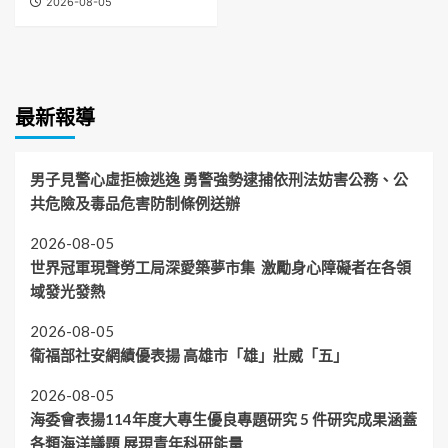
2026-08-05
最新報導
男子見警心虛拒檢逃逸 勇警強勢逮捕依刑法妨害公務、公
共危險及毒品危害防制條例送辦
2026-08-05
世界冠軍現聲勞工局深愛築夢市集 激勵身心障礙者在各領
域發光發熱
2026-08-05
衛福部社安網績優表揚 高雄市「雄」壯威「五」
2026-08-05
海委會表揚114年度大專生優良專題研究 5 件研究成果涵蓋
各類海洋議題 展現青年科研能量