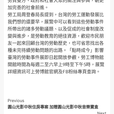
勞資雙方、政府和社會大眾的關注與參與，朝更
加完善的社會前進。
勞工局周登春局長提到，台灣的勞工運動發展比
我們想的還要早，展覽中可以看到這些勞動事件
所帶出的諸多勞動議題、以及促成的社會制度改
變與進步，是勞動教育的絕佳資源，歡迎市民朋
友一起來回顧台灣的勞動歷史，也可省思找出各
種未完待續勞動問題的出路。「點時成今」影響
臺灣的勞動事件展即日起開放參觀，勞工博物館
開館時間為每週二至六早上9時至下午5時，展覽
詳細資訊可上勞博館官網及FB粉絲專頁查詢。
Post
Previous
圓山光影中秋住房專案 加贈圓山光影中秋音樂寶盒
Navigation
Next