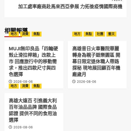
加工處率廠商赴馬來西亞參展 力拓後疫情國際商機
相關報導
地方
消費
焦點
地方
焦點
社團
藝文
MUJI無印良品「四輪硬
高雄昔日火車醫院華麗
殼止滑拉桿箱」改款上
轉身為親子遊樂園區 開
市 回應旅行中的移動需
幕日限定退休職人帶路
求，推出四款尺寸與四
探秘 現地展回顧百年機
色選擇
廠歲月
2026-08-06
2026-08-06
地方
消費
焦點
高雄大遠百 引進義大利
百年油品品牌 國際食品
認證 提供不同的食用油
選擇
2026-08-06