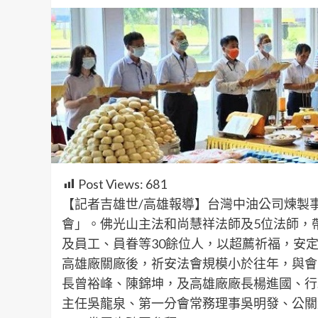
Post Views:
681
【記者吉雄世/高雄報導】台灣中油公司煉製
會」。佛光山主法和尚慧祥法師及5位法師，
及員工、員眷等30餘位人，以超薦祈福，安
高雄廠關廠後，祈安法會規模小於往年，與會
長曾裕峰、陳錦坤，及高雄廠廠長楊進國、行
主任吳龍泉、第一分會常務理事吳明發、公關