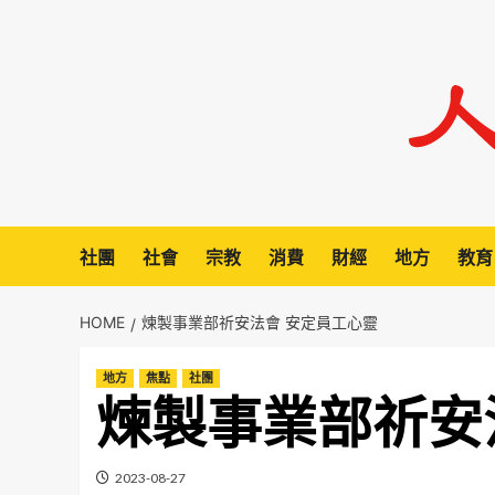
Skip
to
content
社團
社會
宗教
消費
財經
地方
教育
HOME
煉製事業部祈安法會 安定員工心靈
地方
焦點
社團
煉製事業部祈安
2023-08-27