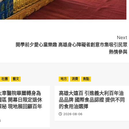
Next
開學前夕愛心童樂趣 高雄身心障礙者創意市集吸引民眾
熱情參與
社團
藝文
地方
消費
焦點
火車醫院華麗轉身為
高雄大遠百 引進義大利百年油
園區 開幕日限定退休
品品牌 國際食品認證 提供不同
探秘 現地展回顧百年
的食用油選擇
2026-08-06
6