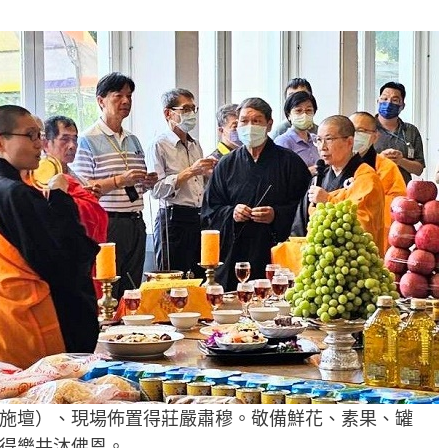
施壇）、現場佈置得莊嚴肅穆。敬備鮮花、素果、罐
得樂共沐佛恩。