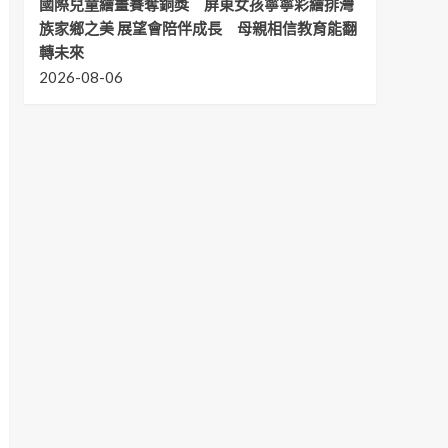
國際兒童繪畫賽奪銅獎 屏東女孩寧寧彩繪排灣
族家鄉之美 展望會陪伴成長 母親相信教育能翻
轉未來
2026-08-06