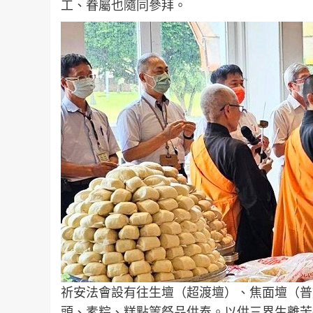
工、眷屬也隨同參拜。
祈安法會設有往生壇（超渡壇）、焦面壇（普
頭、素粽、糕點等祭品供奉。以供三界生離苦