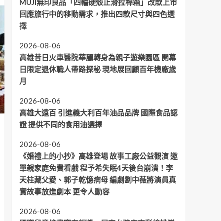
MUJI無印良品「四輪硬殼止滑拉桿箱」改款上市
回應旅行中的移動需求，推出四款尺寸與四色選
擇
2026-08-06
高雄昔日火車醫院華麗轉身為親子遊樂園區 開幕
日限定退休職人帶路探秘 現地展回顧百年機廠歲
月
2026-08-06
高雄大遠百 引進義大利百年油品品牌 國際食品認
證 提供不同的食用油選擇
2026-08-06
《婚禮上的小抄》高雄登場 故事工廠公益觀演 邀
單親家庭免費看戲 程予希失眠4天後台崩潰！李
天柱藏父愛、郭子乾憶病母 編劇劉中薇將演員真
實故事放進劇本 更令人動容
2026-08-06