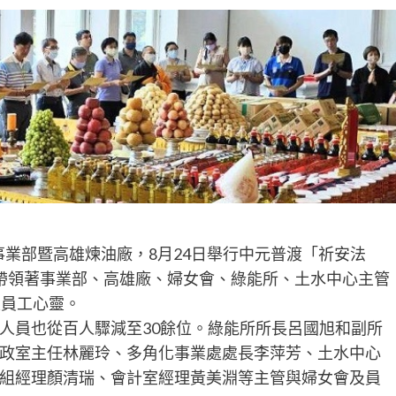
事業部暨高雄煉油廠，8月24日舉行中元普渡「祈安法
帶領著事業部、高雄廠、婦女會、綠能所、土水中心主管
定員工心靈。
人員也從百人驟減至30餘位。綠能所所長呂國旭和副所
政室主任林麗玲、多角化事業處處長李萍芳、土水中心
組經理顏清瑞、會計室經理黃美淵等主管與婦女會及員