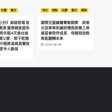
社團
藝文
地方
焦點
社團
藝文
賽事
小抄》高雄登場 故
國際兒童繪畫賽奪銅獎 屏東
觀演 邀單親家庭免
女孩寧寧彩繪排灣族家鄉之美
予希失眠4天後台崩
展望會陪伴成長 母親相信教
藏父愛、郭子乾憶
育能翻轉未來
劉中薇將演員真實故
2026-08-06
 更令人動容
6