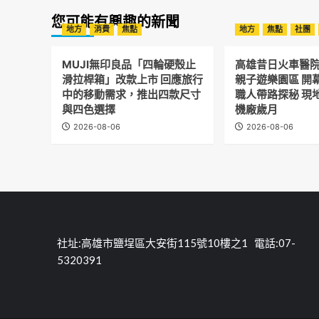
您可能有興趣的新聞
地方
消費
焦點
地方
焦點
社團
MUJI無印良品「四輪硬殼止
高雄昔日火車醫
滑拉桿箱」改款上市 回應旅行
親子遊樂園區 開
中的移動需求，推出四款尺寸
職人帶路探秘 現
與四色選擇
機廠歲月
2026-08-06
2026-08-06
社址:高雄市鹽埕區大安街115號10樓之1 電話:07-
5320391