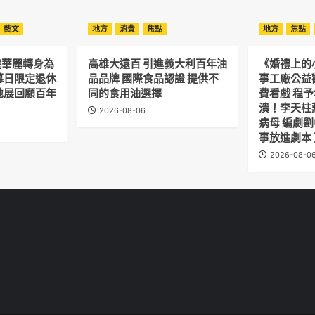
藝文
地方
消費
焦點
地方
焦點
院華麗轉身為
高雄大遠百 引進義大利百年油
《婚禮上的
幕日限定退休
品品牌 國際食品認證 提供不
事工廠公益
地展回顧百年
同的食用油選擇
費看戲 程
潰！李天柱
2026-08-06
病母 編劇
事放進劇本
2026-08-0