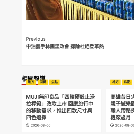
Post
Previous
中油攜手林園里政會 掃除杜絕登革熱
Navigation
相關報導
地方
消費
焦點
地方
焦點
MUJI無印良品「四輪硬殼止滑
高雄昔日
拉桿箱」改款上市 回應旅行中
親子遊樂
的移動需求，推出四款尺寸與
職人帶路
四色選擇
機廠歲月
2026-08-06
2026-08-0