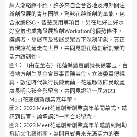
集人潮絡繹不絕，許多來自全台各地及海外關注
新創發展的青年團隊，驚歎花蓮新創的量能，包
含永續ESG、智慧應用等項目，另在地好山好水
好空氣也成為發展旅創Workation的優勢條件，
讓講者、參展商及觀展民眾留下深刻印象，真正
實現讓花蓮走向世界，共同見證花蓮創新創業的
活力跟韌性。
圖1：（由左至右）花蓮縣議會副議長徐雪玉、台
灣地方創生基金會董事長陳美伶、立法委員傅崐
萁、數位時代執行長陳素蘭、花蓮縣政府民政處
處長明良臻合影留念，共同見證第一屆2023
Meet花蓮創新創業嘉年華。
圖2：2023 Meet花蓮創新創業嘉年華開幕式，邀
請到長官、論壇講師一同合影留念。
圖3：2023 Meet花蓮創新創業嘉年華邀請到阿勒
飛斯文化藝術團，為開幕式帶來充滿活力的表