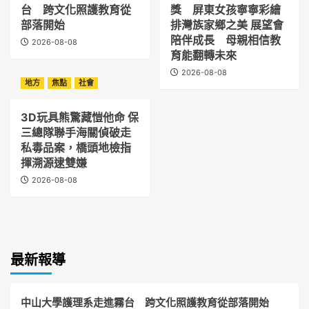
台 跨文化照護教育從
獎 屏東女孩寧寧彩繪
部落開始
排灣族家鄉之美 展望會
陪伴成長 母親相信教
2026-08-08
育能翻轉未來
2026-08-08
地方
焦點
社會
3D玩具熊驚藏愷他命 保
三總隊聯手海關偵破走
私毒品案，橋頭地檢指
揮溯源逮雙嫌
2026-08-08
最新報導
中山大學護理系走進霧台 跨文化照護教育從部落開始