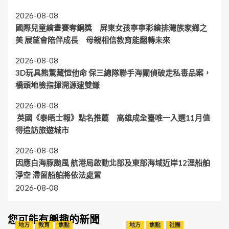
2026-08-08
國際兒童繪畫賽奪銅獎 屏東女孩寧寧彩繪排灣族家鄉之
美 展望會陪伴成長 母親相信教育能翻轉未來
2026-08-08
3D玩具熊驚藏愷他命 保三總隊聯手海關偵破走私毒品案，
橋頭地檢指揮溯源逮雙嫌
2026-08-08
英國《泰晤士報》點名推薦 高雄成全臺唯一入選11月值
得造訪旅遊城市
2026-08-08
因應白海豚颱風 航港局啟動北部及東部海域近岸12浬船舶
淨空 滯留船舶將依法處置
2026-08-08
您可能有興趣的新聞
地方
教育
焦點
地方
焦點
社團