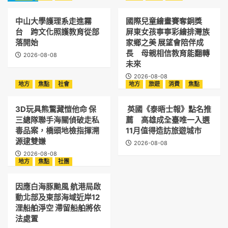
中山大學護理系走進霧
國際兒童繪畫賽奪銅獎
台 跨文化照護教育從部
屏東女孩寧寧彩繪排灣族
落開始
家鄉之美 展望會陪伴成
長 母親相信教育能翻轉
2026-08-08
未來
2026-08-08
地方
焦點
社會
地方
旅遊
消費
焦點
3D玩具熊驚藏愷他命 保
英國《泰晤士報》點名推
三總隊聯手海關偵破走私
薦 高雄成全臺唯一入選
毒品案，橋頭地檢指揮溯
11月值得造訪旅遊城市
源逮雙嫌
2026-08-08
2026-08-08
地方
焦點
社團
因應白海豚颱風 航港局啟
動北部及東部海域近岸12
浬船舶淨空 滯留船舶將依
法處置