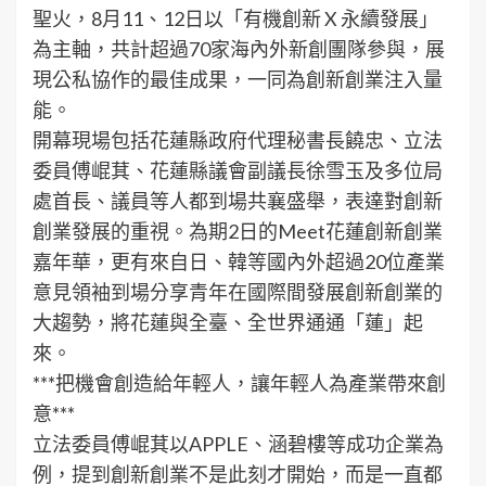
聖火，8月11、12日以「有機創新 X 永續發展」
為主軸，共計超過70家海內外新創團隊參與，展
現公私協作的最佳成果，一同為創新創業注入量
能。
開幕現場包括花蓮縣政府代理秘書長饒忠、立法
委員傅崐萁、花蓮縣議會副議長徐雪玉及多位局
處首長、議員等人都到場共襄盛舉，表達對創新
創業發展的重視。為期2日的Meet花蓮創新創業
嘉年華，更有來自日、韓等國內外超過20位產業
意見領袖到場分享青年在國際間發展創新創業的
大趨勢，將花蓮與全臺、全世界通通「蓮」起
來。
***把機會創造給年輕人，讓年輕人為產業帶來創
意***
立法委員傅崐萁以APPLE、涵碧樓等成功企業為
例，提到創新創業不是此刻才開始，而是一直都