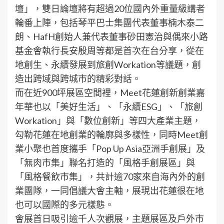
壇」，雙日論壇將有超過20位國內外重量級講者
輪番上陣，包括琴平巴士集團代表董事楠木泰二
朗、HafH創始人兼代表董事砂田憲治與偶來小路
基金會執行長安殷周等都是首次在台分享，從在
地創生、永續發展到旅創Workation等議題，創
造出跨域與跨城市的精彩對話。
而在近900坪展區空間裡，Meet花蓮創新創業嘉
年華也以「美好生活」、「永續ESG」、「旅創
Workation」與「數位創新」等四大產業主題，
勾勒花蓮在地創業的輪廓與多樣性，同時Meet創
業小聚也首度攜手「Pop Up Asia亞洲手創展」及
「無肉市集」聯名打造的「風格手創展區」與
「風格餐飲市集」，共計逾70家來自海內外的創
業團隊，一同倡議大會主軸，展現出花蓮很在地
也可以國際的多元樣態。
會展首日吸引逾千人次觀展，主題展區及戶外市