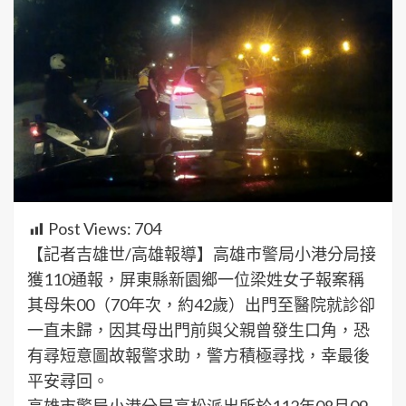
Post Views:
704
【記者吉雄世/高雄報導】高雄市警局小港分局接
獲110通報，屏東縣新園鄉一位梁姓女子報案稱
其母朱00（70年次，約42歲）出門至醫院就診卻
一直未歸，因其母出門前與父親曾發生口角，恐
有尋短意圖故報警求助，警方積極尋找，幸最後
平安尋回。