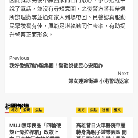
因此就診完後不願回家而出門散心，爭吵過程中
說了氣話，並沒有尋短意圖，之後警方將其帶返
所辦理撤尋並通知家人到場帶回。員警認真服勤
民眾讚譽有佳，風範足堪執勤同仁表率，有助提
升警察正面形象。
Post
Previous
我好像遇到詐騙集團！警勸說使民心安阻詐
Navigation
Next
婦女迷途街邊 小港警助返家
相關報導
地方
消費
焦點
地方
焦點
社團
藝文
MUJI無印良品「四輪硬
高雄昔日火車醫院華麗
殼止滑拉桿箱」改款上
轉身為親子遊樂園區 開