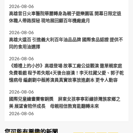
2026-08-06
高雄昔日火車醫院華麗轉身為親子遊樂園區 開幕日限定退
休職人帶路探秘 現地展回顧百年機廠歲月
2026-08-06
高雄大遠百 引進義大利百年油品品牌 國際食品認證 提供不
同的食用油選擇
2026-08-06
《婚禮上的小抄》高雄登場 故事工廠公益觀演 邀單親家庭
免費看戲 程予希失眠4天後台崩潰！李天柱藏父愛、郭子乾
憶病母 編劇劉中薇將演員真實故事放進劇本 更令人動容
2026-08-06
國際兒童繪畫賽奪銅獎 屏東女孩寧寧彩繪排灣族家鄉之
美 展望會陪伴成長 母親相信教育能翻轉未來
2026-08-06
您可能有興趣的新聞