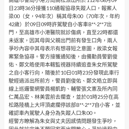
高雄市警局小港分局高松派出所於112年08月09
日23時36分接獲110通報協尋失蹤人口，報案人
梁00（女，94年次）稱其母朱00（70年次，年約
42歲）於09日09時許駕駛自小客車B**-2**7出
門，至高雄市小港醫院就診傷病，直至22時都還
未返家，因其母與父親出門前有發生口角，兩人
爭吵內容中其母表示有想尋短之意圖，故梁女報
案緊急協尋。警方接獲通知後，由備勤員警劉俊
佑、鄭文皓使用本轄監視器持續追查朱女所駕駛
之自小客行向，隨後於10日01時23分發現此車行
駛經過派出所前方，警員劉俊佑、鄭文皓立即與
線上巡邏警網警員楊凱鈞、輔警張文憲及所內同
仁萬品宏、林美雲前去攔查，並於01時25分在高
松路陸橋上大坪頂處攔停該部B**-2**7自小客，並
確認車內駕駛人身分為失蹤人口朱00。
經警方瞭解為朱女與丈夫因感情問題發生爭吵，