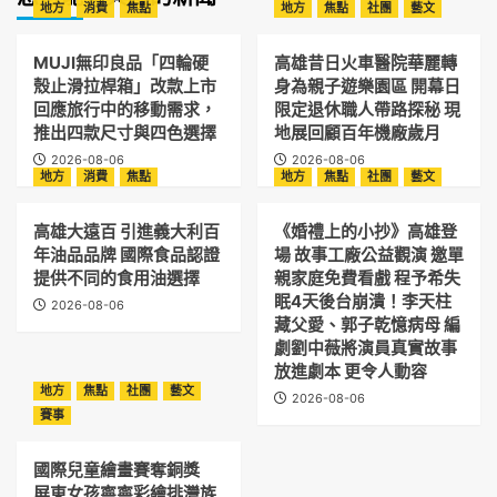
地方
消費
焦點
地方
焦點
社團
藝文
MUJI無印良品「四輪硬
高雄昔日火車醫院華麗轉
殼止滑拉桿箱」改款上市
身為親子遊樂園區 開幕日
回應旅行中的移動需求，
限定退休職人帶路探秘 現
推出四款尺寸與四色選擇
地展回顧百年機廠歲月
2026-08-06
2026-08-06
地方
消費
焦點
地方
焦點
社團
藝文
高雄大遠百 引進義大利百
《婚禮上的小抄》高雄登
年油品品牌 國際食品認證
場 故事工廠公益觀演 邀單
提供不同的食用油選擇
親家庭免費看戲 程予希失
眠4天後台崩潰！李天柱
2026-08-06
藏父愛、郭子乾憶病母 編
劇劉中薇將演員真實故事
放進劇本 更令人動容
地方
焦點
社團
藝文
2026-08-06
賽事
國際兒童繪畫賽奪銅獎
屏東女孩寧寧彩繪排灣族